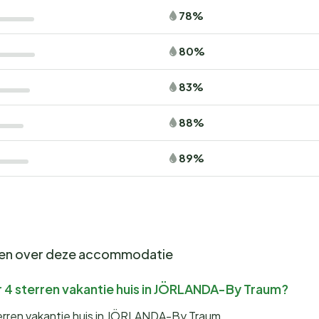
78%
80%
83%
88%
89%
gen over deze accommodatie
 4 sterren vakantie huis in JÖRLANDA-By Traum?
terren vakantie huis in JÖRLANDA-By Traum