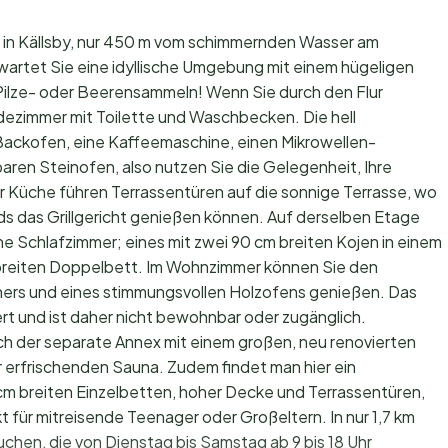
s in Källsby, nur 450 m vom schimmernden Wasser am
wartet Sie eine idyllische Umgebung mit einem hügeligen
ilze- oder Beerensammeln! Wenn Sie durch den Flur
adezimmer mit Toilette und Waschbecken. Die hell
Backofen, eine Kaffeemaschine, einen Mikrowellen-
aren Steinofen, also nutzen Sie die Gelegenheit, Ihre
 Küche führen Terrassentüren auf die sonnige Terrasse, wo
s das Grillgericht genießen können. Auf derselben Etage
 Schlafzimmer; eines mit zwei 90 cm breiten Kojen in einem
breiten Doppelbett. Im Wohnzimmer können Sie den
ers und eines stimmungsvollen Holzofens genießen. Das
t und ist daher nicht bewohnbar oder zugänglich.
 der separate Annex mit einem großen, neu renovierten
erfrischenden Sauna. Zudem findet man hier ein
 cm breiten Einzelbetten, hoher Decke und Terrassentüren,
t für mitreisende Teenager oder Großeltern. In nur 1,7 km
chen, die von Dienstag bis Samstag ab 9 bis 18 Uhr