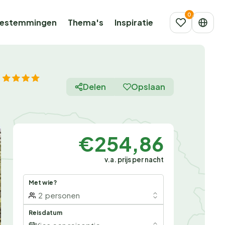
estemmingen
Thema's
Inspiratie
Delen
Opslaan
€254,86
v.a. prijs per nacht
Met wie?
2
personen
Reisdatum