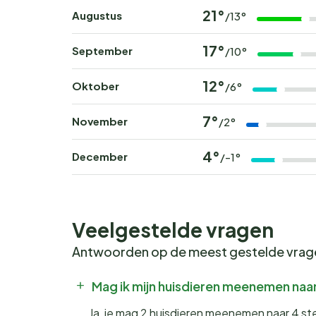
21°
Augustus
/13°
17°
September
/10°
12°
Oktober
/6°
7°
November
/2°
4°
December
/-1°
Veelgestelde vragen
Antwoorden op de meest gestelde vra
Mag ik mijn huisdieren meenemen naar
Ja, je mag 2 huisdieren meenemen naar 4 s