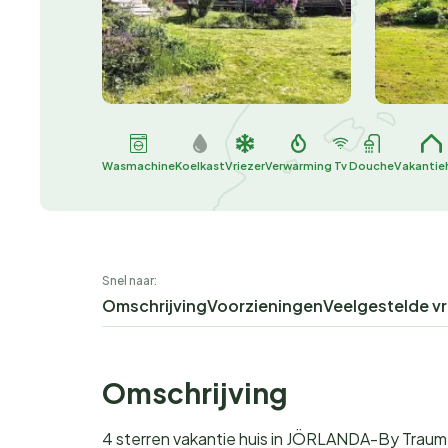
Wasmachine
Koelkast
Vriezer
Verwarming
Tv
Douche
Vakantie
Snel naar:
Omschrijving
Voorzieningen
Veelgestelde v
Omschrijving
4 sterren vakantie huis in JÖRLANDA-By Traum