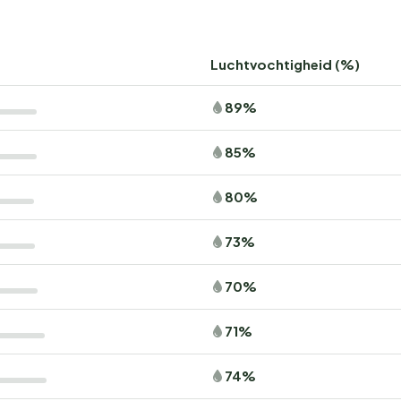
Luchtvochtigheid (%)
89%
85%
80%
73%
70%
71%
74%