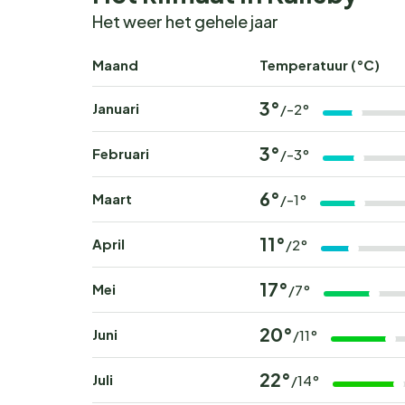
Het weer het gehele jaar
Maand
Temperatuur (°C)
3°
Januari
/-2°
3°
Februari
/-3°
6°
Maart
/-1°
11°
April
/2°
17°
Mei
/7°
20°
Juni
/11°
22°
Juli
/14°