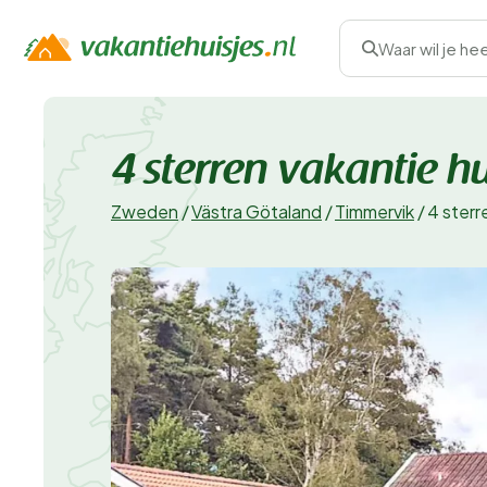
Waar wil je he
4 sterren vakantie 
Zweden
/
Västra Götaland
/
Timmervik
/
4 sterr