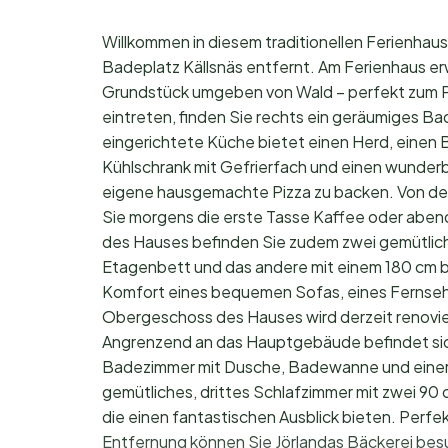
Willkommen in diesem traditionellen Ferienhau
Badeplatz Källsnäs entfernt. Am Ferienhaus er
Grundstück umgeben von Wald – perfekt zum P
eintreten, finden Sie rechts ein geräumiges B
eingerichtete Küche bietet einen Herd, einen 
Kühlschrank mit Gefrierfach und einen wunderb
eigene hausgemachte Pizza zu backen. Von der
Sie morgens die erste Tasse Kaffee oder abend
des Hauses befinden Sie zudem zwei gemütliche
Etagenbett und das andere mit einem 180 cm 
Komfort eines bequemen Sofas, eines Fernseh
Obergeschoss des Hauses wird derzeit renovier
Angrenzend an das Hauptgebäude befindet sich
Badezimmer mit Dusche, Badewanne und einer 
gemütliches, drittes Schlafzimmer mit zwei 90
die einen fantastischen Ausblick bieten. Perfek
Entfernung können Sie Jörlandas Bäckerei besu