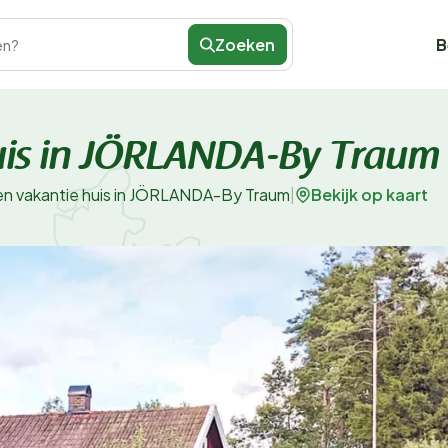
Zoeken
B
en?
huis in JÖRLANDA-By Traum
Bekijk op kaart
en vakantie huis in JÖRLANDA-By Traum
|