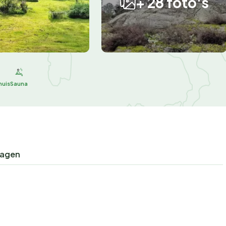
+ 28 foto's
huis
Sauna
ragen