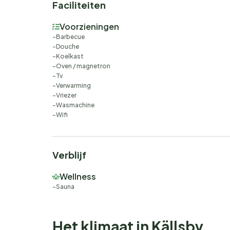
Faciliteiten
Voorzieningen
Barbecue
Douche
Koelkast
Oven / magnetron
Tv
Verwarming
Vriezer
Wasmachine
Wifi
Verblijf
Wellness
Sauna
Het klimaat in Källsby