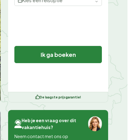
Kies een reisoptie
Ik ga boeken
De laagste prijsgarantie!
Heb je een vraag over dit
vakantiehuis?
Neem contact met ons op