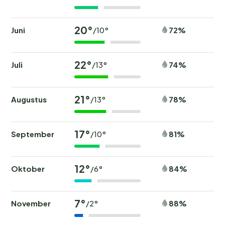
20°
Juni
72%
/10°
22°
Juli
74%
/13°
21°
Augustus
78%
/13°
17°
September
81%
/10°
12°
Oktober
84%
/6°
7°
November
88%
/2°