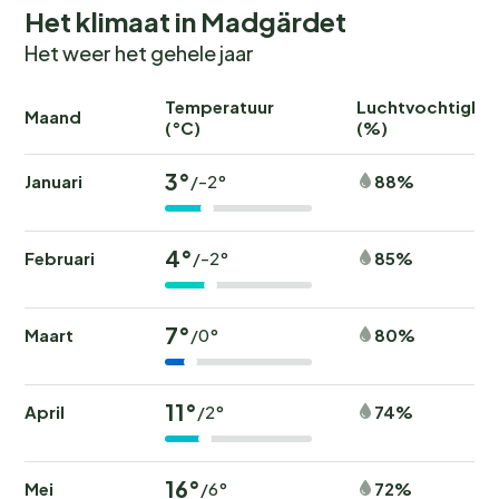
Het klimaat in Madgärdet
Het weer het gehele jaar
Temperatuur
Luchtvochtighei
Maand
(°C)
(%)
3°
Januari
88%
/-2°
4°
Februari
85%
/-2°
7°
Maart
80%
/0°
11°
April
74%
/2°
16°
Mei
72%
/6°