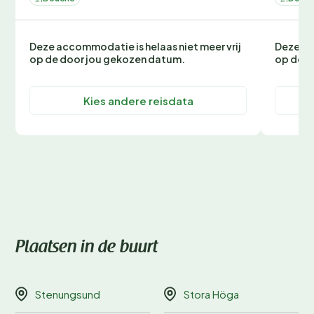
Deze accommodatie is helaas niet meer vrij
Deze ac
op de door jou gekozen datum.
op de d
Kies andere reisdata
Plaatsen in de buurt
Stenungsund
Stora Höga