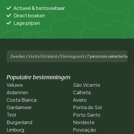
Actueel & betrouwbaar
Direct boeken
Lage prijzen
Zweden
/
Västra Götaland
/
Stenungsund
/
7 persoons vakantie huis 
Populaire bestemmingen
Veluwe
São Vicente
Ardennen
Calheta
Costa Blanca
Aveiro
Gardameer
Ponta do Sol
Tirol
Porto Santo
Burgenland
Nordeste
Limburg
Povoação