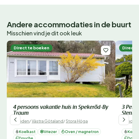
Andere accommodaties in de buurt
Misschien vind je dit ook leuk
Direct te boeken
Direct 
4 persoons vakantie huis in Spekeröd-By
3 Perso
Traum
Stenun
Zweden
/
Västra Götaland
/
Stora Höga
Zweden
Koelkast
Vriezer
Oven / magnetron
Koelk
Douche
Douc