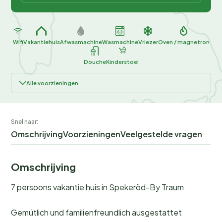
Wifi
Vakantiehuis
Afwasmachine
Wasmachine
Vriezer
Oven / magnetron
Douche
Kinderstoel
Alle voorzieningen
Snel naar:
Omschrijving
Voorzieningen
Veelgestelde vragen
Omschrijving
7 persoons vakantie huis in Spekeröd-By Traum
Gemütlich und familienfreundlich ausgestattet