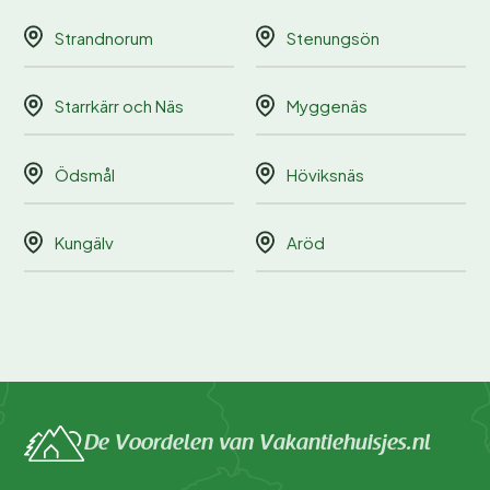
Strandnorum
Stenungsön
Starrkärr och Näs
Myggenäs
Ödsmål
Höviksnäs
Kungälv
Aröd
De Voordelen van Vakantiehuisjes.nl