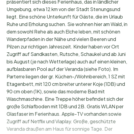
präsentiert sich dieses Ferienhaus, das in ländlicher
Umgebung, etwa 12 km von der Stadt Stenungsund
liegt. Eine schöne Unterkunft für Gäste, die im Urlaub
Ruhe und Erholung suchen. Sie wohnen hier am Wald, in
dem sowohl Rehe als auch Elche leben, mit schönen
Wanderpfaden in der Nähe und vielen Beeren und
Pilzen zur richtigen Jahreszeit. Kinder haben vor Ort
Zugriff auf Sandkasten, Rutsche, Schaukel und ab Juni
bis August (je nach Wetterlage) auch auf einen kleinen,
aufblasbaren Pool auf der Veranda (siehe Foto). Im
Parterre liegen der gr. Küchen-/Wohnbereich, 1 SZ mit
Etagenbett, mit 120 cm breiter unterer Koje (1DB) und
90 cm oben (1K), sowie das moderne Bad mit
Waschmaschine. Eine Treppe höher befindet sich der
große Schlafboden mit 1DB und 2B. Gratis WLAN per
Glasfaser im Ferienhaus. Apple-TV vorhanden sowie
Zugriff auf Netflix und Viaplay. Große, geschützte
Veranda draußen am Haus für sonnige Tage. Der