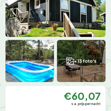
+ 13 foto's
€60,07
v.a. prijs per nacht