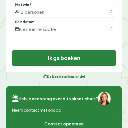
Met wie?
2
personen
Reisdatum
Kies een reisoptie
Ik ga boeken
De laagste prijsgarantie!
Heb je een vraag over dit vakantiehuis?
Neem contact met ons op
Contact opnemen