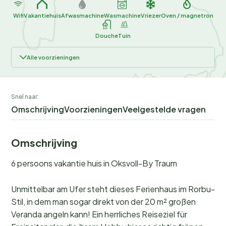
Wifi
Vakantiehuis
Afwasmachine
Wasmachine
Vriezer
Oven / magnetron
Douche
Tuin
Alle voorzieningen
Snel naar:
Omschrijving
Voorzieningen
Veelgestelde vragen
Omschrijving
6 persoons vakantie huis in Oksvoll-By Traum
Unmittelbar am Ufer steht dieses Ferienhaus im Rorbu-
Stil, in dem man sogar direkt von der 20 m² großen
Veranda angeln kann! Ein herrliches Reiseziel für