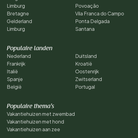
Limburg
Povoação
Bretagne
Vila Franca do Campo
Gelderland
Ponta Delgada
Limburg
Santana
Populaire landen
Nederland
Duitsland
Frankrijk
Kroatië
Italië
Oostenrijk
Spanje
Zwitserland
België
Portugal
Populaire thema's
Vakantiehuizen met zwembad
Vakantiehuizen met hond
Vakantiehuizen aan zee