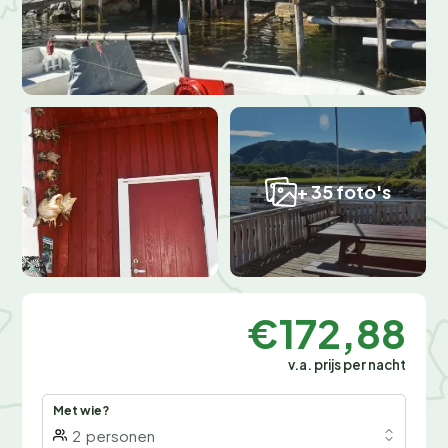
+ 35 foto's
€172,88
v.a. prijs per nacht
Met wie?
2
personen