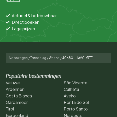
Actueel & betrouwbaar
Direct boeken
Lage prijzen
Noorwegen
/
Trøndelag
/
Ørland
/
40680 - HAVGLØTT
Populaire bestemmingen
Veluwe
São Vicente
Ardennen
Calheta
Costa Blanca
Aveiro
Gardameer
Ponta do Sol
Tirol
Porto Santo
Burgenland
Nordeste