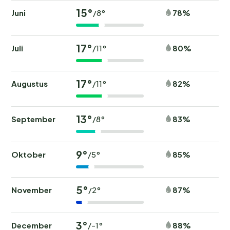
15°
Juni
78%
/8°
17°
Juli
80%
/11°
17°
Augustus
82%
/11°
13°
September
83%
/8°
9°
Oktober
85%
/5°
5°
November
87%
/2°
3°
December
88%
/-1°