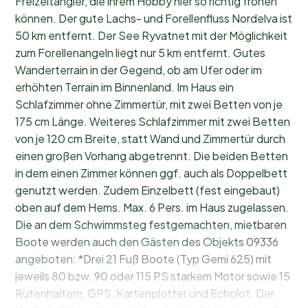
Freizeitangler, die ihrem Hobby hier so richtig frönen
können. Der gute Lachs- und Forellenfluss Nordelva ist
50 km entfernt. Der See Ryvatnet mit der Möglichkeit
zum Forellenangeln liegt nur 5 km entfernt. Gutes
Wanderterrain in der Gegend, ob am Ufer oder im
erhöhten Terrain im Binnenland. Im Haus ein
Schlafzimmer ohne Zimmertür, mit zwei Betten von je
175 cm Länge. Weiteres Schlafzimmer mit zwei Betten
von je 120 cm Breite, statt Wand und Zimmertür durch
einen großen Vorhang abgetrennt. Die beiden Betten
in dem einen Zimmer können ggf. auch als Doppelbett
genutzt werden. Zudem Einzelbett (fest eingebaut)
oben auf dem Hems. Max. 6 Pers. im Haus zugelassen.
Die an dem Schwimmsteg festgemachten, mietbaren
Boote werden auch den Gästen des Objekts 09336
angeboten: *Drei 21 Fuß Boote (Typ Gemi 625) mit
jeweils 80 bzw. 90 oder 115 PS starkem Motor sowie 15
Rutenhaltern, GPS, Kartenplotter und Echolot. Der