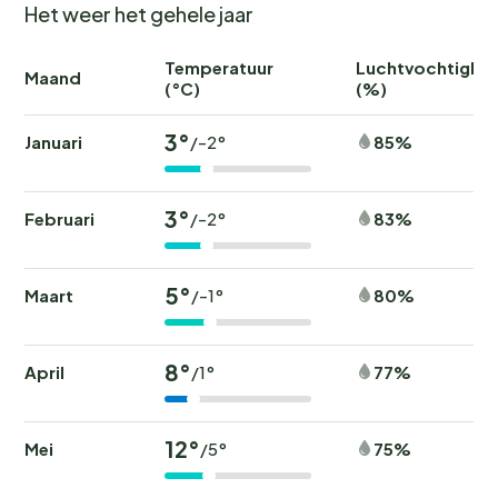
Het weer het gehele jaar
Temperatuur
Luchtvochtighei
Maand
(°C)
(%)
3°
Januari
85%
/-2°
3°
Februari
83%
/-2°
5°
Maart
80%
/-1°
8°
April
77%
/1°
12°
Mei
75%
/5°