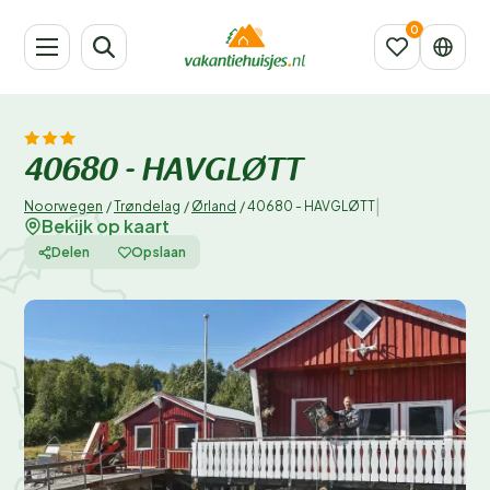
40680 - HAVGLØTT
|
Noorwegen
/
Trøndelag
/
Ørland
/
40680 - HAVGLØTT
Bekijk op kaart
Delen
Opslaan