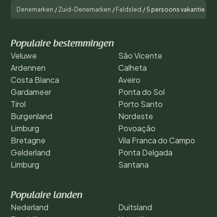
Denemarken
/
Zuid-Denemarken
/
Faldsled
/
5 persoons vakantie huis 
Populaire bestemmingen
Veluwe
São Vicente
Ardennen
Calheta
Costa Blanca
Aveiro
Gardameer
Ponta do Sol
Tirol
Porto Santo
Burgenland
Nordeste
Limburg
Povoação
Bretagne
Vila Franca do Campo
Gelderland
Ponta Delgada
Limburg
Santana
Populaire landen
Nederland
Duitsland