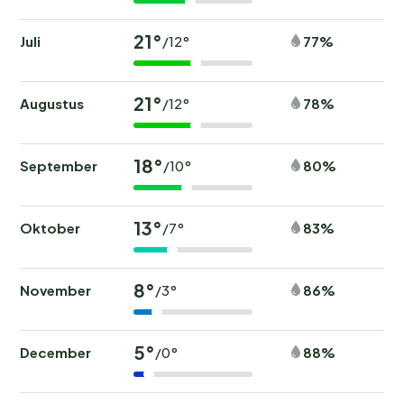
21°
Juli
77%
/12°
21°
Augustus
78%
/12°
18°
September
80%
/10°
13°
Oktober
83%
/7°
8°
November
86%
/3°
5°
December
88%
/0°