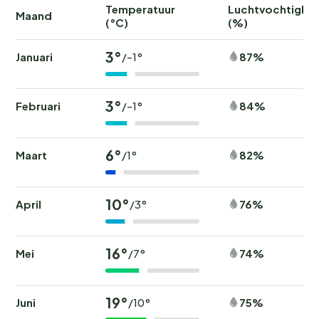
Temperatuur
Luchtvochtighei
Maand
(°C)
(%)
3°
Januari
87%
/-1°
3°
Februari
84%
/-1°
6°
Maart
82%
/1°
10°
April
76%
/3°
16°
Mei
74%
/7°
19°
Juni
75%
/10°