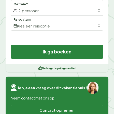
Met wie?
2
personen
Reisdatum
Kies een reisoptie
Ik ga boeken
De laagste prijsgarantie!
Heb je een vraag over dit vakantiehuis?
Neem contact met ons op
Contact opnemen