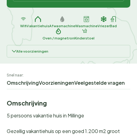
Wifi
Vakantiehuis
Afwasmachine
Wasmachine
Vriezer
Bad
Oven / magnetron
Kinderstoel
Alle voorzieningen
Snel naar:
Omschrijving
Voorzieningen
Veelgestelde vragen
Omschrijving
5 persoons vakantie huis in Millinge
Gezellig vakantiehuis op een goed 1.200 m2 groot