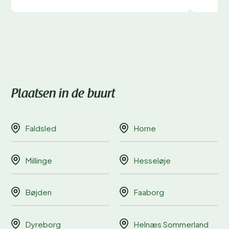
Plaatsen in de buurt
Faldsled
Horne
Millinge
Hesseløje
Bøjden
Faaborg
Dyreborg
Helnæs Sommerland