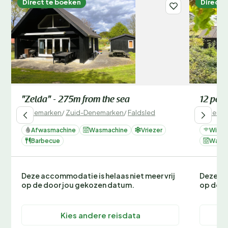
Direct te boeken
Direct 
"Zelda" - 275m from the sea
12 pers
Denemarken
/
Zuid-Denemarken
/
Faldsled
Denemar
Afwasmachine
Wasmachine
Vriezer
Wifi
Barbecue
Wasm
Deze accommodatie is helaas niet meer vrij
Deze ac
op de door jou gekozen datum.
op de d
Kies andere reisdata