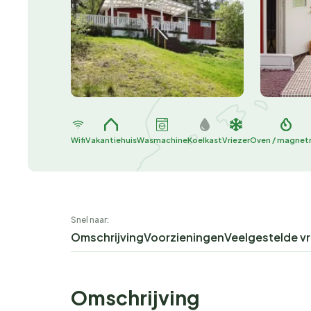
Wifi
Vakantiehuis
Wasmachine
Koelkast
Vriezer
Oven / magnet
Snel naar:
Omschrijving
Voorzieningen
Veelgestelde v
Omschrijving