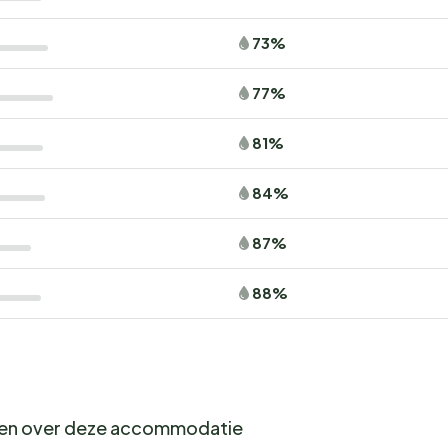
73%
77%
81%
84%
87%
88%
gen over deze accommodatie