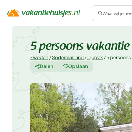
Waar wil je he
5 persoons vakanti
Zweden
/
Södermanland
/
Djupvik
/
5 persoons
Delen
Opslaan