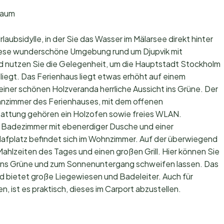
raum
laubsidylle, in der Sie das Wasser im Mälarsee direkt hinter
ese wunderschöne Umgebung rund um Djupvik mit
d nutzen Sie die Gelegenheit, um die Hauptstadt Stockholm
liegt. Das Ferienhaus liegt etwas erhöht auf einem
iner schönen Holzveranda herrliche Aussicht ins Grüne. Der
ohnzimmer des Ferienhauses, mit dem offenen
tattung gehören ein Holzofen sowie freies WLAN.
 Badezimmer mit ebenerdiger Dusche und einer
afplatz befindet sich im Wohnzimmer. Auf der überwiegend
 Mahlzeiten des Tages und einen großen Grill. Hier können Sie
ins Grüne und zum Sonnenuntergang schweifen lassen. Das
nd bietet große Liegewiesen und Badeleiter. Auch für
n, ist es praktisch, dieses im Carport abzustellen.