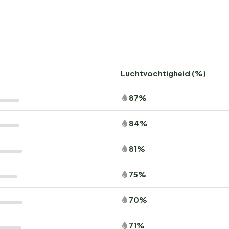
Luchtvochtigheid (%)
87%
84%
81%
75%
70%
71%