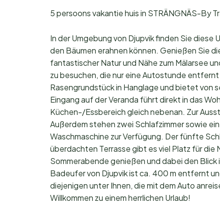
5 persoons vakantie huis in STRÄNGNÄS-By T
In der Umgebung von Djupvik finden Sie diese Ur
den Bäumen erahnen können. Genießen Sie di
fantastischer Natur und Nähe zum Mälarsee un
zu besuchen, die nur eine Autostunde entfernt 
Rasengrundstück in Hanglage und bietet von se
Eingang auf der Veranda führt direkt in das W
Küchen-/Essbereich gleich nebenan. Zur Auss
Außerdem stehen zwei Schlafzimmer sowie ein
Waschmaschine zur Verfügung. Der fünfte Schl
überdachten Terrasse gibt es viel Platz für die
Sommerabende genießen und dabei den Blick 
Badeufer von Djupvik ist ca. 400 m entfernt u
diejenigen unter Ihnen, die mit dem Auto anreise
Willkommen zu einem herrlichen Urlaub!