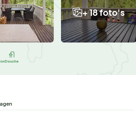
+ 18 foto's
ron
Douche
ragen