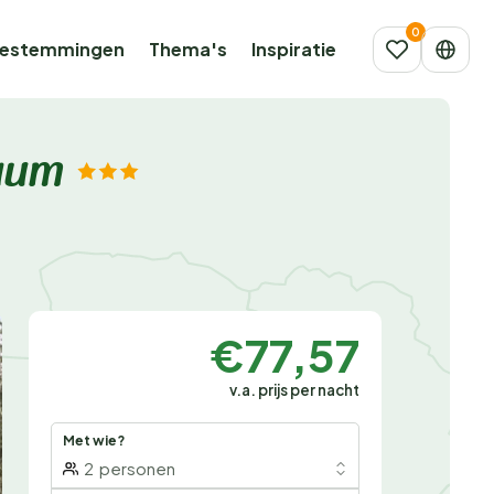
estemmingen
Thema's
Inspiratie
raum
€77,57
v.a. prijs per nacht
Met wie?
2
personen