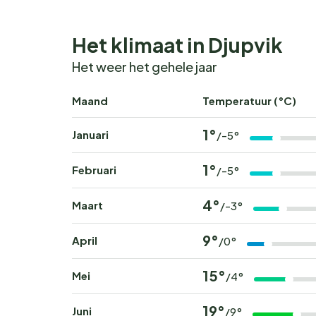
Het klimaat in Djupvik
Het weer het gehele jaar
Maand
Temperatuur (°C)
1°
Januari
/-5°
1°
Februari
/-5°
4°
Maart
/-3°
9°
April
/0°
15°
Mei
/4°
19°
Juni
/9°