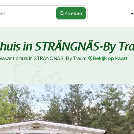
Zoeken
B
en?
e huis in STRÄNGNÄS-By T
Bekijk op kaart
 vakantie huis in STRÄNGNÄS-By Traum
|