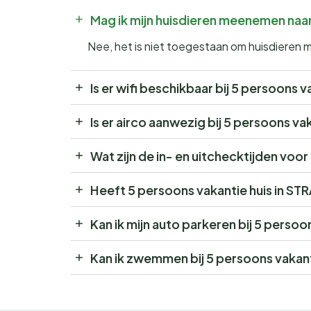
Mag ik mijn huisdieren meenemen naa
Nee, het is niet toegestaan om huisdieren
Is er wifi beschikbaar bij 5 persoons
Is er airco aanwezig bij 5 persoons 
Wat zijn de in- en uitchecktijden vo
Heeft 5 persoons vakantie huis in 
Kan ik mijn auto parkeren bij 5 pers
Kan ik zwemmen bij 5 persoons vaka