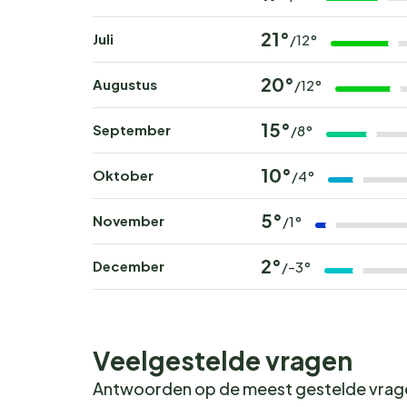
21°
Juli
/12°
20°
Augustus
/12°
15°
September
/8°
10°
Oktober
/4°
5°
November
/1°
2°
December
/-3°
Veelgestelde vragen
Antwoorden op de meest gestelde vra