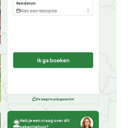
Reisdatum
Kies een reisoptie
Ik ga boeken
De laagste prijsgarantie!
Heb je een vraag over dit
vakantiehuis?