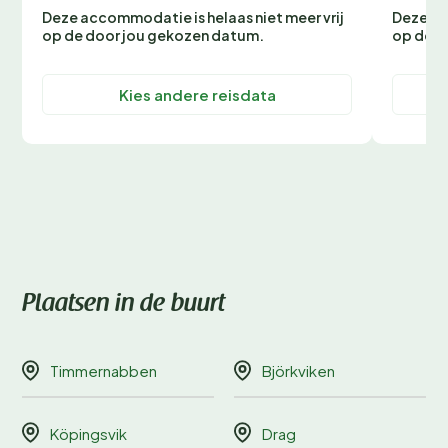
Deze accommodatie is helaas niet meer vrij
Deze ac
op de door jou gekozen datum.
op de d
Kies andere reisdata
Plaatsen in de buurt
Timmernabben
Björkviken
Köpingsvik
Drag