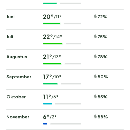
20°
Juni
72%
/11°
22°
Juli
75%
/14°
21°
Augustus
78%
/13°
17°
September
80%
/10°
11°
Oktober
85%
/6°
6°
November
88%
/2°