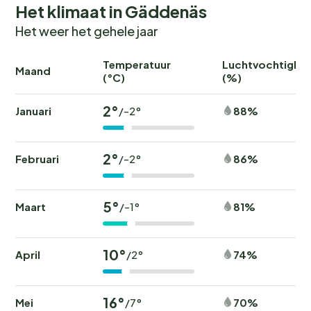
Het klimaat in Gäddenäs
Je hebt ook de nabijheid van zowel Oskarshamn,
Kalmar als Öland.
Het weer het gehele jaar
Welkom, hier kun je genieten van je vakantie in het
heerlijke Timmernabben.
Temperatuur
Luchtvochtighei
Maand
(°C)
(%)
2°
Januari
88%
/-2°
2°
Februari
86%
/-2°
5°
Maart
81%
/-1°
10°
April
74%
/2°
16°
Mei
70%
/7°