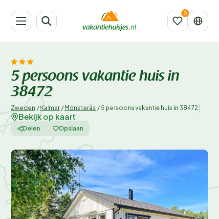
5 persoons vakantie huis in
38472
|
Zweden
/
Kalmar
/
Mönsterås
/
5 persoons vakantie huis in 38472
Bekijk op kaart
Delen
Opslaan