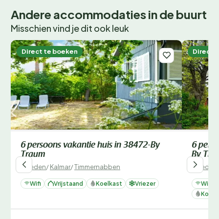
Andere accommodaties in de buurt
Misschien vind je dit ook leuk
Direct te boeken
Direct 
6 persoons vakantie huis in 38472-By
6 perso
Traum
By Tra
Zweden
/
Kalmar
/
Timmernabben
Zweden
Wifi
Vrijstaand
Koelkast
Vriezer
Wifi
Koelk