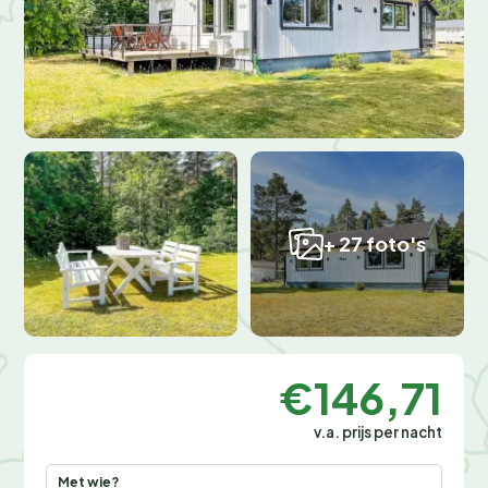
+ 27 foto's
€146,71
v.a. prijs per nacht
Met wie?