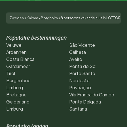
Zweden
/
Kalmar
/
Borgholm
/
8 persoons vakantie huis in LÖTTORP-B
Populaire bestemmingen
Veluwe
São Vicente
Ardennen
Calheta
Costa Blanca
Aveiro
Gardameer
Ponta do Sol
Tirol
Porto Santo
Burgenland
Nordeste
Limburg
Povoação
Bretagne
Vila Franca do Campo
Gelderland
Ponta Delgada
Limburg
Santana
Populaire landen