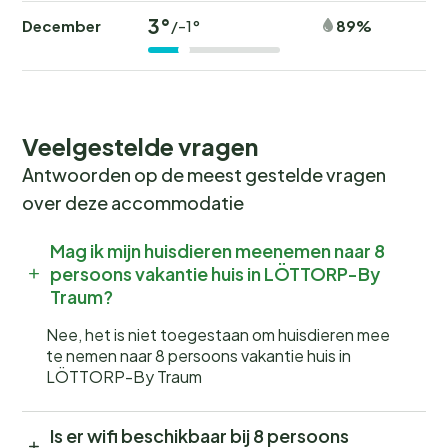
3°
December
89%
/-1°
Veelgestelde vragen
Antwoorden op de meest gestelde vragen
over deze accommodatie
Mag ik mijn huisdieren meenemen naar 8
persoons vakantie huis in LÖTTORP-By
Traum?
Nee, het is niet toegestaan om huisdieren mee
te nemen naar 8 persoons vakantie huis in
LÖTTORP-By Traum
Is er wifi beschikbaar bij 8 persoons