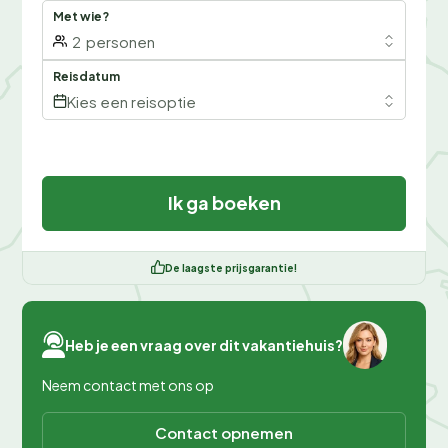
Met wie?
2
personen
Reisdatum
Kies een reisoptie
Ik ga boeken
De laagste prijsgarantie!
Heb je een vraag over dit vakantiehuis?
Neem contact met ons op
Contact opnemen