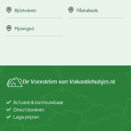
Björkviken
Påskallavik
Mysingsö
De Voordelen van Vakantiehuisjes.nl
Actueel & betrouwbaar
Direct boeken
Lage prijzen