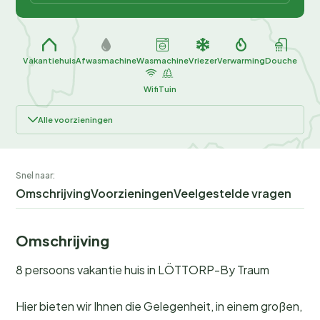
Vakantiehuis
Afwasmachine
Wasmachine
Vriezer
Verwarming
Douche
Wifi
Tuin
Alle voorzieningen
Snel naar:
Omschrijving
Voorzieningen
Veelgestelde vragen
Omschrijving
8 persoons vakantie huis in LÖTTORP-By Traum
Hier bieten wir Ihnen die Gelegenheit, in einem großen,