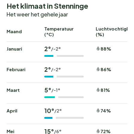
Het klimaat in Stenninge
Het weer het gehele jaar
Temperatuur
Luchtvochtighei
Maand
(°C)
(%)
2°
Januari
88%
/-2°
2°
Februari
86%
/-2°
5°
Maart
81%
/-1°
10°
April
74%
/2°
15°
Mei
72%
/6°