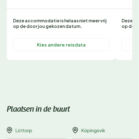
Deze accommodatie is helaas niet meer vrij
Deze ac
op de door jou gekozen datum.
op de d
Kies andere reisdata
Plaatsen in de buurt
Löttorp
Köpingsvik