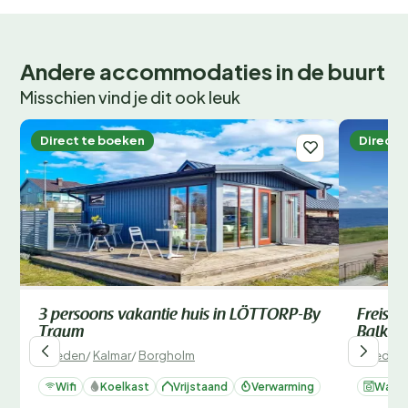
Andere accommodaties in de buurt
Misschien vind je dit ook leuk
Direct te boeken
Direct 
3 persoons vakantie huis in LÖTTORP-By
Freiste
Traum
Balkon
Zweden
/
Kalmar
/
Borgholm
Zweden
Wifi
Koelkast
Vrijstaand
Verwarming
Wasm