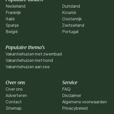
Nederland
Duitsland
Frankrijk
Kroatië
Italië
Oostenrijk
Spanje
Zwitserland
België
Portugal
Populaire thema's
Vakantiehuizen met zwembad
Vakantiehuizen met hond
Vakantiehuizen aan zee
Over ons
Service
Over ons
FAQ
Adverteren
Disclaimer
Contact
Algemene voorwaarden
Sitemap
Privacybeleid