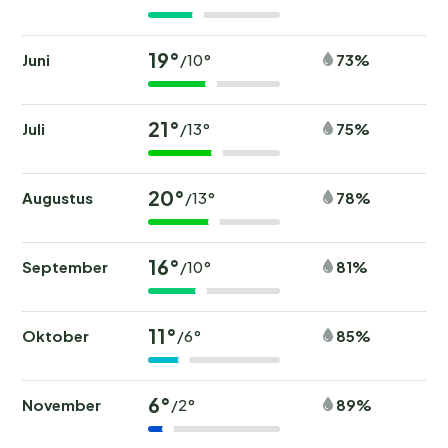
19°
Juni
73%
/10°
21°
Juli
75%
/13°
20°
Augustus
78%
/13°
16°
September
81%
/10°
11°
Oktober
85%
/6°
6°
November
89%
/2°