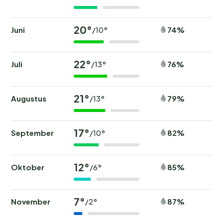
20°
Juni
74%
/10°
22°
Juli
76%
/13°
21°
Augustus
79%
/13°
17°
September
82%
/10°
12°
Oktober
85%
/6°
7°
November
87%
/2°