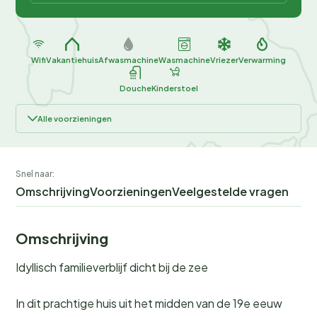
Wifi
Vakantiehuis
Afwasmachine
Wasmachine
Vriezer
Verwarming
Douche
Kinderstoel
Alle voorzieningen
Snel naar:
Omschrijving
Voorzieningen
Veelgestelde vragen
Omschrijving
Idyllisch familieverblijf dicht bij de zee
In dit prachtige huis uit het midden van de 19e eeuw