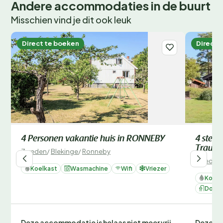
Andere accommodaties in de buurt
Misschien vind je dit ook leuk
Direct te boeken
Direct 
4 Personen vakantie huis in RONNEBY
4 sterr
Traum
Zweden
/
Blekinge
/
Ronneby
Zweden
Koelkast
Wasmachine
Wifi
Vriezer
Koelk
Douc
Deze accommodatie is helaas niet meer vrij
Deze ac