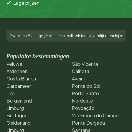
Lage prijzen
Zweden
/
Blekinge
/
Korsanäs
/
Idyllisch familieverblijf dicht bij de zee
Populaire bestemmingen
Veluwe
São Vicente
Ardennen
Calheta
Costa Blanca
Aveiro
Gardameer
Ponta do Sol
Tirol
Porto Santo
Burgenland
Nordeste
Limburg
Povoação
Bretagne
Vila Franca do Campo
Gelderland
Ponta Delgada
Limburg
Santana