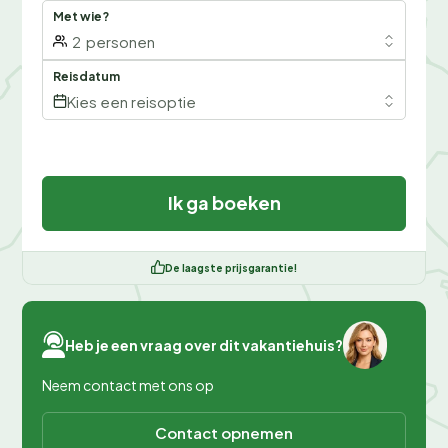
Met wie?
2
personen
Reisdatum
Kies een reisoptie
Ik ga boeken
De laagste prijsgarantie!
Heb je een vraag over dit vakantiehuis?
Neem contact met ons op
Contact opnemen