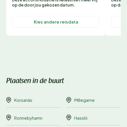
op de door jou gekozen datum.
op de d
Kies andere reisdata
Plaatsen in de buurt
Korsanäs
Millegarne
Ronnebyhamn
Hasslö