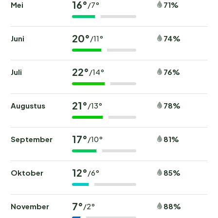
16°
Mei
71%
/7°
20°
Juni
74%
/11°
22°
Juli
76%
/14°
21°
Augustus
78%
/13°
17°
September
81%
/10°
12°
Oktober
85%
/6°
7°
November
88%
/2°