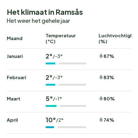
geïnteresseerd zijn, is het niet ver naar het
Het klimaat in Ramsås
werelderfgoed Grimeton. Voor de
golfenthousiastelingen zijn er verschillende mooie
Het weer het gehele jaar
golfbanen in de buurt, de dichtstbijzijnde is Varbergs
Gk, de westelijke baan.
Temperatuur
Luchtvochtighei
Maand
(°C)
(%)
2°
Januari
87%
/-3°
2°
Februari
83%
/-3°
5°
Maart
80%
/-1°
10°
April
74%
/2°