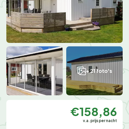
+ 21 foto's
€158,86
v.a. prijs per nacht