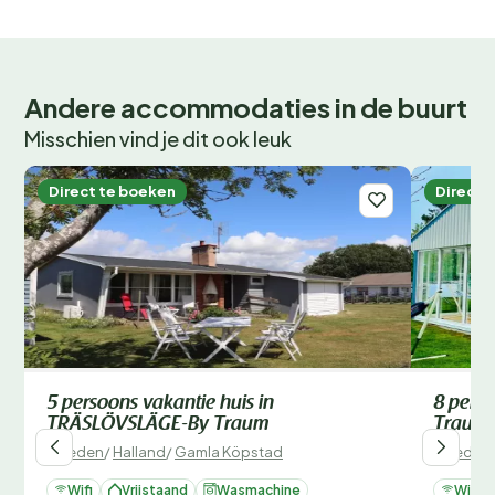
Andere accommodaties in de buurt
Misschien vind je dit ook leuk
Direct te boeken
Direct 
5 persoons vakantie huis in
8 perso
TRÄSLÖVSLÄGE-By Traum
Traum
Zweden
/
Halland
/
Gamla Köpstad
Zweden
Wifi
Vrijstaand
Wasmachine
Wifi