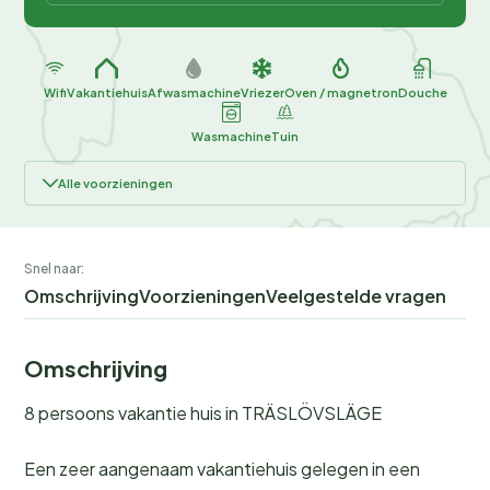
Wifi
Vakantiehuis
Afwasmachine
Vriezer
Oven / magnetron
Douche
Wasmachine
Tuin
Alle voorzieningen
Snel naar:
Omschrijving
Voorzieningen
Veelgestelde vragen
Omschrijving
8 persoons vakantie huis in TRÄSLÖVSLÄGE
Een zeer aangenaam vakantiehuis gelegen in een