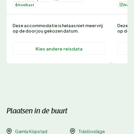
Koelkast
Wasm
Deze accommodatie is helaas niet meer vrij
Deze ac
op de door jou gekozen datum.
op de d
Kies andere reisdata
Plaatsen in de buurt
Gamla Köpstad
Träslövsläge