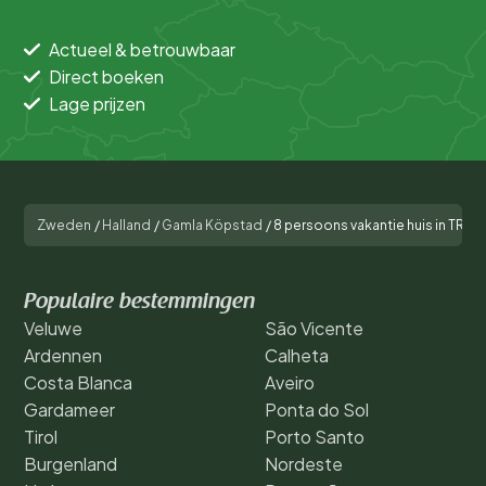
Actueel & betrouwbaar
Direct boeken
Lage prijzen
Zweden
/
Halland
/
Gamla Köpstad
/
8 persoons vakantie huis in TR
Populaire bestemmingen
Veluwe
São Vicente
Ardennen
Calheta
Costa Blanca
Aveiro
Gardameer
Ponta do Sol
Tirol
Porto Santo
Burgenland
Nordeste