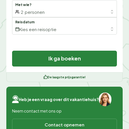
Met wie?
2
personen
Reisdatum
Kies een reisoptie
Ik ga boeken
De laagste prijsgarantie!
Heb je een vraag over dit vakantiehuis?
Neem contact met ons op
Contact opnemen