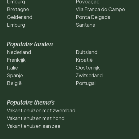
Limburg
Povoação
Bretagne
Vila Franca do Campo
Gelderland
Ponta Delgada
Limburg
Santana
Populaire landen
Nederland
Duitsland
Frankrijk
Kroatië
Italië
Oostenrijk
Spanje
Zwitserland
België
Portugal
Populaire thema's
Vakantiehuizen met zwembad
Vakantiehuizen met hond
Vakantiehuizen aan zee