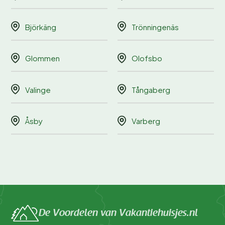
Björkäng
Trönningenäs
Glommen
Olofsbo
Valinge
Tångaberg
Åsby
Varberg
De Voordelen van Vakantiehuisjes.nl