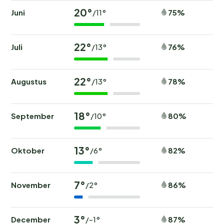
20°
Juni
75%
/11°
22°
Juli
76%
/13°
22°
Augustus
78%
/13°
18°
September
80%
/10°
13°
Oktober
82%
/6°
7°
November
86%
/2°
3°
December
87%
/-1°