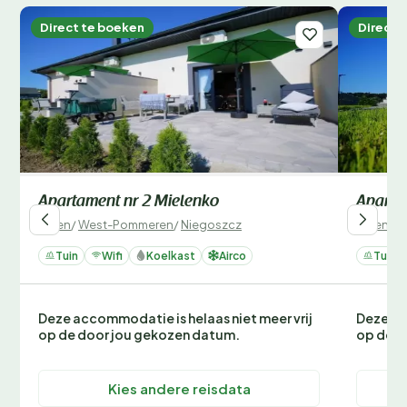
Direct te boeken
Direct 
Apartament nr 2 Mielenko
Aparta
Polen
/
West-Pommeren
/
Niegoszcz
Polen
/
W
Tuin
Wifi
Koelkast
Airco
Tuin
Deze accommodatie is helaas niet meer vrij
Deze ac
op de door jou gekozen datum.
op de d
Kies andere reisdata