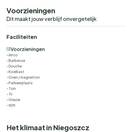
jachthaven en verhuur van wateruitrusting
Voorzieningen
(waterfietsen, kajaks, roeiboten). Er zijn hier ook
visplekken. Dit is misschien geen bijzonder aantrekkelijk
Dit maakt jouw verblijf onvergetelijk
gebied voor zwemliefhebbers, maar het is een ideale
plek voor watersporten (windsurfen, kitesurfen -
Faciliteiten
verhuur en school) en om te vissen.
Voorzieningen
Airco
Barbecue
Douche
Koelkast
Oven / magnetron
Parkeerplaats
Tuin
Tv
Vriezer
Wifi
Het klimaat in Niegoszcz