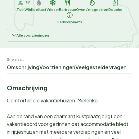
Tuin
Wifi
Koelkast
Vriezer
Barbecue
Oven / magnetron
Douche
Parkeerplaats
Alle voorzieningen
Snel naar:
Omschrijving
Voorzieningen
Veelgestelde vragen
Omschrijving
Comfortabele vakantiehuizen, Mielenko
Aan de rand van een charmant kustplaatsje ligt een
vakantieoord voor gezinnen dat accommodatie biedt
in rijtjeshuizen met meerdere verdiepingen en veel