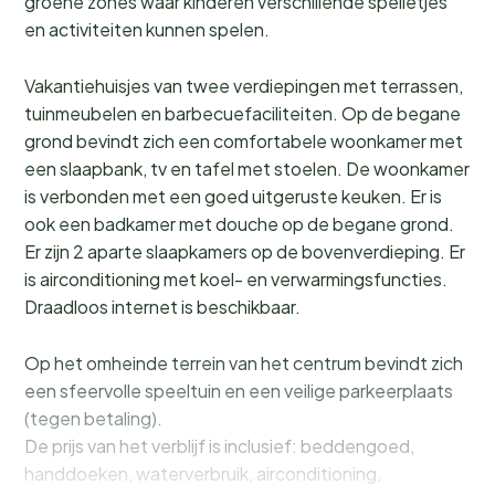
groene zones waar kinderen verschillende spelletjes
en activiteiten kunnen spelen.
Vakantiehuisjes van twee verdiepingen met terrassen,
tuinmeubelen en barbecuefaciliteiten. Op de begane
grond bevindt zich een comfortabele woonkamer met
een slaapbank, tv en tafel met stoelen. De woonkamer
is verbonden met een goed uitgeruste keuken. Er is
ook een badkamer met douche op de begane grond.
Er zijn 2 aparte slaapkamers op de bovenverdieping. Er
is airconditioning met koel- en verwarmingsfuncties.
Draadloos internet is beschikbaar.
Op het omheinde terrein van het centrum bevindt zich
een sfeervolle speeltuin en een veilige parkeerplaats
(tegen betaling).
De prijs van het verblijf is inclusief: beddengoed,
handdoeken, waterverbruik, airconditioning,