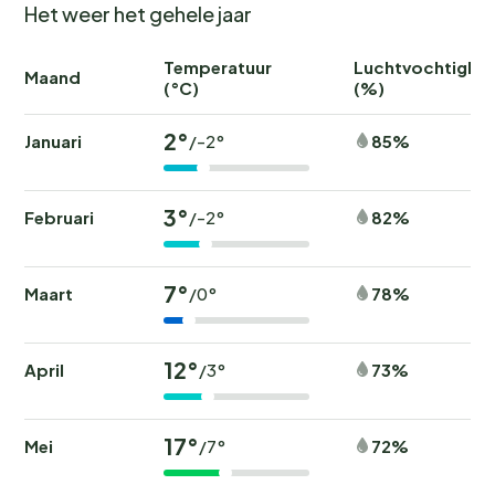
Het weer het gehele jaar
Temperatuur
Luchtvochtighei
Maand
(°C)
(%)
2°
Januari
85%
/-2°
3°
Februari
82%
/-2°
7°
Maart
78%
/0°
12°
April
73%
/3°
17°
Mei
72%
/7°