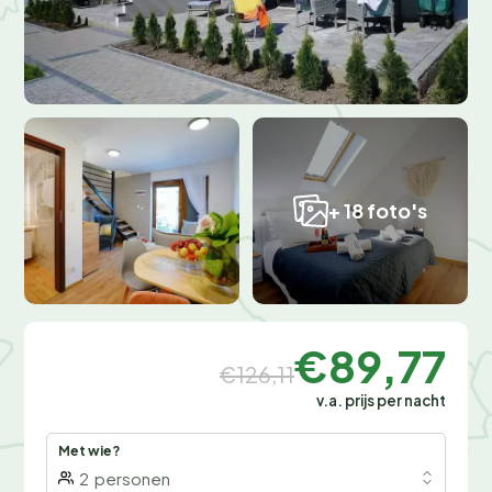
+ 18 foto's
€89,77
€126,11
v.a. prijs per nacht
Met wie?
2
personen