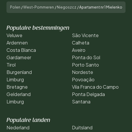
Polen
/
West-Pommeren
/
Niegoszcz
/
Apartament nr 1 Mielenko
Populaire bestemmingen
Veluwe
São Vicente
Ardennen
Calheta
Costa Blanca
Aveiro
Gardameer
Ponta do Sol
Tirol
Porto Santo
Burgenland
Nordeste
Limburg
Povoação
Bretagne
Vila Franca do Campo
Gelderland
Ponta Delgada
Limburg
Santana
Populaire landen
Nederland
Duitsland