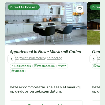
Direct te boeken
Direct 
Appartement in Nowe Miasto mit Garten
Campin
Polen
/
West-Pommeren
/
Kołobrzeg
Polen
/
W
Gelijkvloers
Wasmachine
Wifi
Wasm
Vriezer
Deze accommodatie is helaas niet meer vrij
Deze ac
op de door jou gekozen datum.
op de d