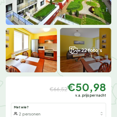
+ 22 foto's
€50,98
€66,52
v.a. prijs per nacht
Met wie?
2
personen