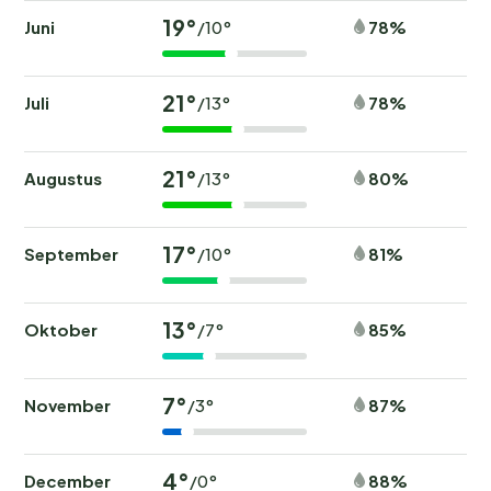
19°
Juni
78%
/10°
21°
Juli
78%
/13°
21°
Augustus
80%
/13°
17°
September
81%
/10°
13°
Oktober
85%
/7°
7°
November
87%
/3°
4°
December
88%
/0°