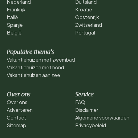
Nederland
Duitsland
Frankrijk
Kroatië
Italië
Oostenrijk
Spanje
Zwitserland
België
Portugal
Populaire thema's
Vakantiehuizen met zwembad
Vakantiehuizen met hond
Vakantiehuizen aan zee
Over ons
Service
Over ons
FAQ
Adverteren
Disclaimer
Contact
Algemene voorwaarden
Sitemap
Privacybeleid