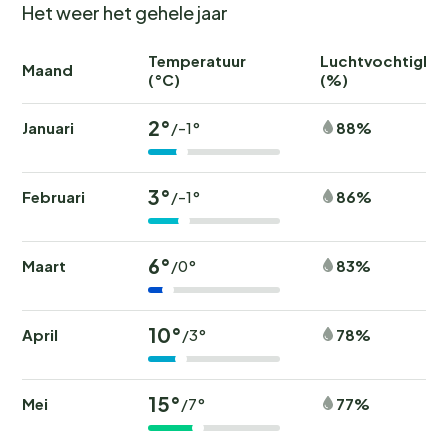
Het weer het gehele jaar
Temperatuur
Luchtvochtighei
Maand
(°C)
(%)
2°
Januari
88%
/-1°
3°
Februari
86%
/-1°
6°
Maart
83%
/0°
10°
April
78%
/3°
15°
Mei
77%
/7°