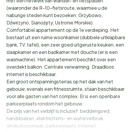
met een netwerk van wandel- en fietspaden
(waaronder de R-10-fietsroute, waarmee u de
naburige steden kunt bezoeken: Grzybowo,
Dźwirzyno, Sianożęty, Ustronie Morskie).
Comfortabel appartement op de 1e verdieping. Het
bestaat uit een ruime woonkamer (dubbele uitklapbare
bank, TV, tafel), een zeer goed uitgeruste keuken, een
slaapkamer en een badkamer met douche (er is een
wasmachine). Het appartement beschikt over een
overdekt balkon. Centrale verwarming. Draadloos
internet is beschikbaar.
Een groot ontspanningsterras op het dak van het
gebouw, evenals een fitnessruimte, staan beschikbaar
voor alle gasten van het complex. Er is een openbare
parkeerplaats rondom het gebouw.
De prijs van het verblijf is inclusief: beddengoed,
handdoeken, elektriciteits- en waterverbruik,
eindschoonmaak, parkeerplaats, internet.