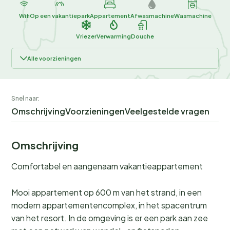
Wifi
Op een vakantiepark
Appartement
Afwasmachine
Wasmachine
Vriezer
Verwarming
Douche
Alle voorzieningen
Snel naar:
Omschrijving
Voorzieningen
Veelgestelde vragen
Omschrijving
Comfortabel en aangenaam vakantieappartement
Mooi appartement op 600 m van het strand, in een
modern appartementencomplex, in het spacentrum
van het resort. In de omgeving is er een park aan zee