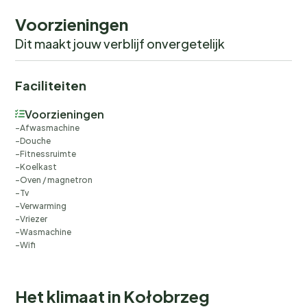
u meer te weten kunt komen over de regio's van
Voorzieningen
inheemse culturen in Noord-Amerika.
Dit maakt jouw verblijf onvergetelijk
Faciliteiten
Voorzieningen
Afwasmachine
Douche
Fitnessruimte
Koelkast
Oven / magnetron
Tv
Verwarming
Vriezer
Wasmachine
Wifi
Het klimaat in Kołobrzeg