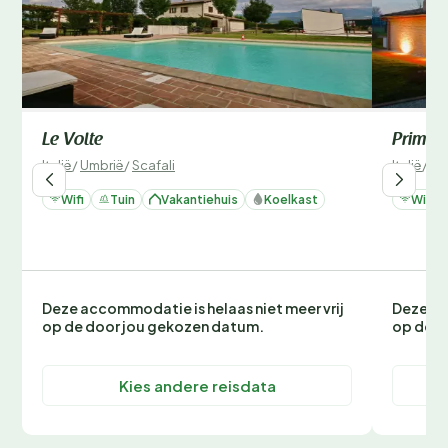
Le Volte
Primo 
Italië
/
Umbrië
/
Scafali
Italië
/
Um
Wifi
Tuin
Vakantiehuis
Koelkast
Wifi
Deze accommodatie is helaas niet meer vrij
Deze ac
op de door jou gekozen datum.
op de d
Kies andere reisdata