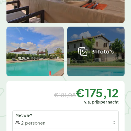
+ 31 foto's
€175,12
€181,08
v.a. prijs per nacht
Met wie?
2
personen