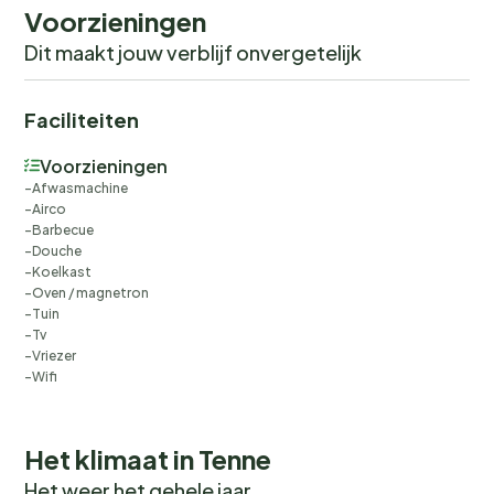
Voorzieningen
Dit maakt jouw verblijf onvergetelijk
Faciliteiten
Voorzieningen
Afwasmachine
Airco
Barbecue
Douche
Koelkast
Oven / magnetron
Tuin
Tv
Vriezer
Wifi
Het klimaat in Tenne
Het weer het gehele jaar