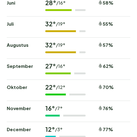
28°
Juni
58%
/16°
32°
Juli
55%
/19°
32°
Augustus
57%
/19°
27°
September
62%
/16°
22°
Oktober
70%
/12°
16°
November
76%
/7°
12°
December
77%
/3°