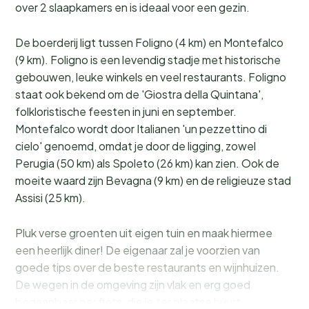
over 2 slaapkamers en is ideaal voor een gezin.
De boerderij ligt tussen Foligno (4 km) en Montefalco
(9 km). Foligno is een levendig stadje met historische
gebouwen, leuke winkels en veel restaurants. Foligno
staat ook bekend om de 'Giostra della Quintana',
folkloristische feesten in juni en september.
Montefalco wordt door Italianen 'un pezzettino di
cielo' genoemd, omdat je door de ligging, zowel
Perugia (50 km) als Spoleto (26 km) kan zien. Ook de
moeite waard zijn Bevagna (9 km) en de religieuze stad
Assisi (25 km).
Pluk verse groenten uit eigen tuin en maak hiermee
een heerlijk diner! De eigenaar zal je voorzien van
goede tips over de beste restaurants en wijnhuizen.
De wegen in de omgeving zijn vlak en erg goed
begaanbaar per fiets, die je ter plaatse huurt.