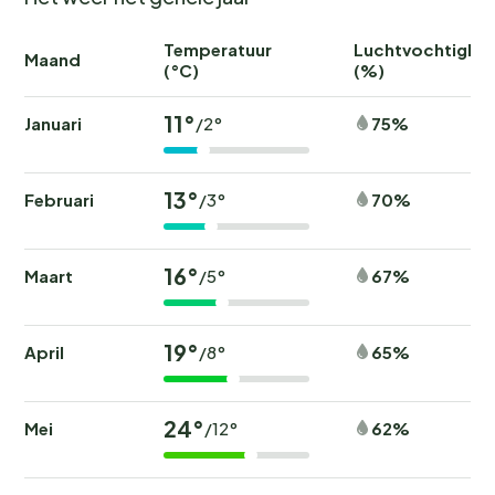
Temperatuur
Luchtvochtighei
Maand
(°C)
(%)
11°
Januari
75%
/2°
13°
Februari
70%
/3°
16°
Maart
67%
/5°
19°
April
65%
/8°
24°
Mei
62%
/12°