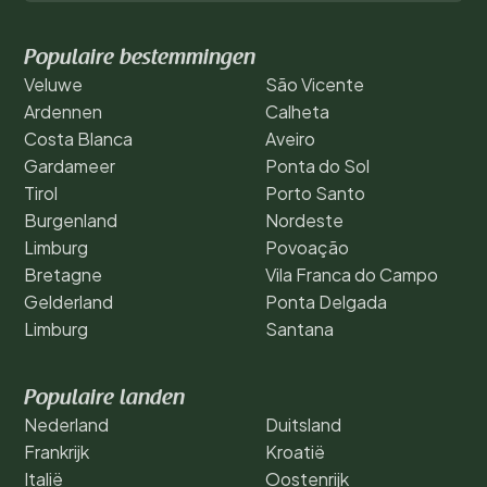
Populaire bestemmingen
Veluwe
São Vicente
Ardennen
Calheta
Costa Blanca
Aveiro
Gardameer
Ponta do Sol
Tirol
Porto Santo
Burgenland
Nordeste
Limburg
Povoação
Bretagne
Vila Franca do Campo
Gelderland
Ponta Delgada
Limburg
Santana
Populaire landen
Nederland
Duitsland
Frankrijk
Kroatië
Italië
Oostenrijk