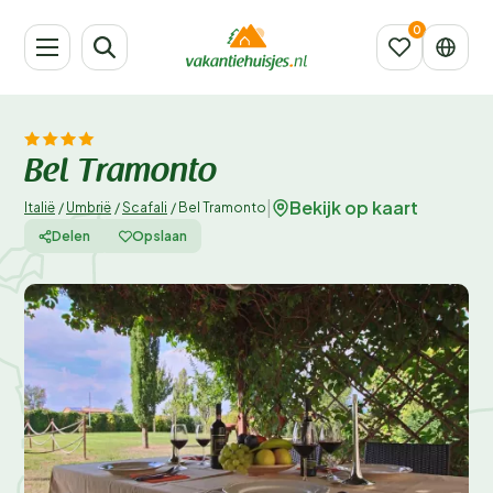
Bel Tramonto
Bekijk op kaart
|
Italië
/
Umbrië
/
Scafali
/
Bel Tramonto
Delen
Opslaan