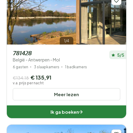
1/4
781428
5/5
België - Antwerpen - Mol
6 gasten
3 slaapkamers
1 badkamers
€ 135,91
€134,18
v.a. prijs per nacht
Meer lezen
Ik ga boeken