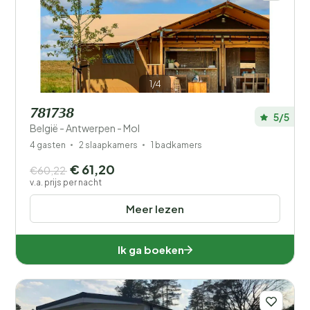
1/4
781738
5/5
België - Antwerpen - Mol
4 gasten
2 slaapkamers
1 badkamers
€ 61,20
€60,22
v.a. prijs per nacht
Meer lezen
Ik ga boeken