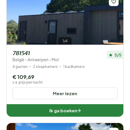
1/4
781541
5/5
België - Antwerpen - Mol
4 gasten
2 slaapkamers
1 badkamers
€ 109,69
v.a. prijs per nacht
Meer lezen
Ik ga boeken