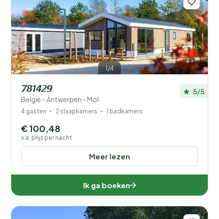
1/4
781429
5/5
België - Antwerpen - Mol
4 gasten
2 slaapkamers
1 badkamers
€ 100,48
v.a. prijs per nacht
Meer lezen
Ik ga boeken