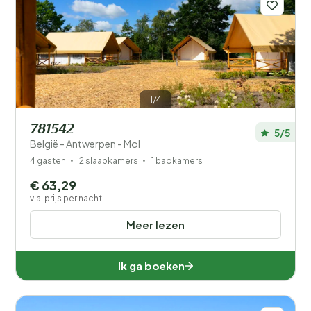
1/4
781542
5/5
België - Antwerpen - Mol
4 gasten
2 slaapkamers
1 badkamers
€ 63,29
v.a. prijs per nacht
Meer lezen
Ik ga boeken