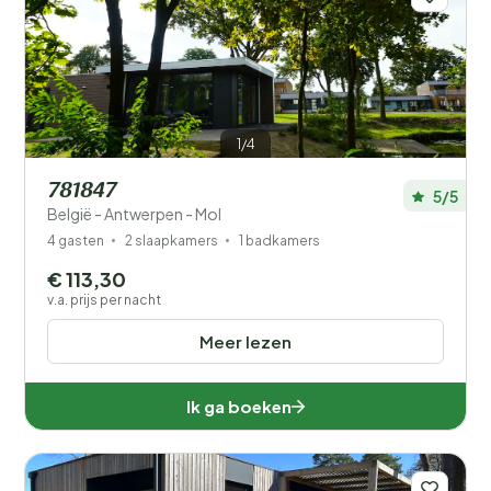
1/4
781847
5/5
België - Antwerpen - Mol
4 gasten
2 slaapkamers
1 badkamers
€ 113,30
v.a. prijs per nacht
Meer lezen
Ik ga boeken