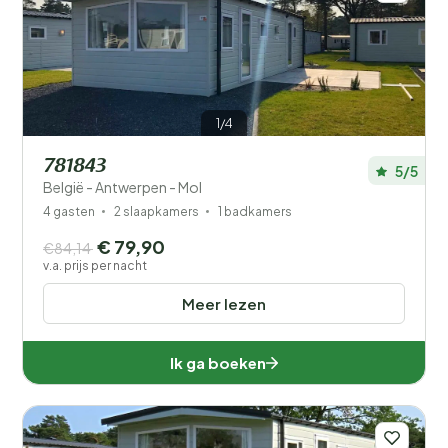
1/4
781843
5/5
België - Antwerpen - Mol
4 gasten
2 slaapkamers
1 badkamers
€ 79,90
€84,14
v.a. prijs per nacht
Meer lezen
Ik ga boeken