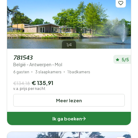
1/4
781543
5/5
België - Antwerpen - Mol
6 gasten
3 slaapkamers
1 badkamers
€ 135,91
€134,18
v.a. prijs per nacht
Meer lezen
Ik ga boeken