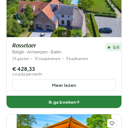
Filters opslaan
1/4
Rosselaer
5/5
Je vakantie
België - Antwerpen - Balen
Kies reisdata en je gezelschap
25 gasten
10 slaapkamers
9 badkamers
€ 428,33
Wanneer?
v.a. prijs per nacht
Meer lezen
Aantal gasten?
Ik ga boeken
Afstand
1