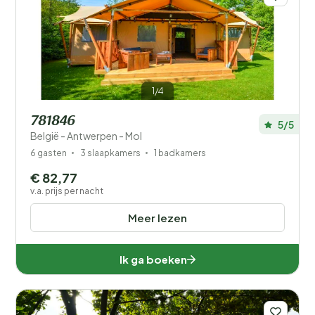
1/4
781846
5/5
België - Antwerpen - Mol
6 gasten
3 slaapkamers
1 badkamers
€ 82,77
v.a. prijs per nacht
Meer lezen
Ik ga boeken