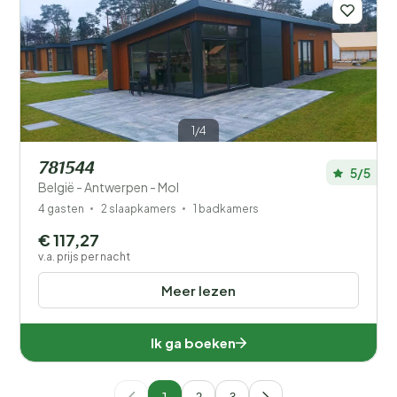
1/4
781544
5/5
België - Antwerpen - Mol
4 gasten
2 slaapkamers
1 badkamers
€ 117,27
v.a. prijs per nacht
Meer lezen
Ik ga boeken