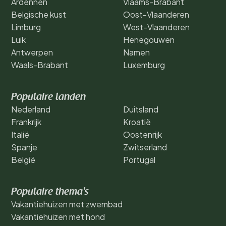
Ardennen
Vlaams-Brabant
Belgische kust
Oost-Vlaanderen
Limburg
West-Vlaanderen
Luik
Henegouwen
Antwerpen
Namen
Waals-Brabant
Luxemburg
Populaire landen
Nederland
Duitsland
Frankrijk
Kroatië
Italië
Oostenrijk
Spanje
Zwitserland
België
Portugal
Populaire thema's
Vakantiehuizen met zwembad
Vakantiehuizen met hond