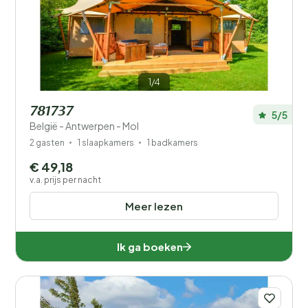
Prijs
Ligging
1/4
Kinderen
781737
5/5
Type vakantiehuisje
België - Antwerpen - Mol
2 gasten
1 slaapkamers
1 badkamers
Populaire filters
€ 49,18
v.a. prijs per nacht
Mindervaliden
Meer lezen
Voorzieningen
Wellness
Ik ga boeken