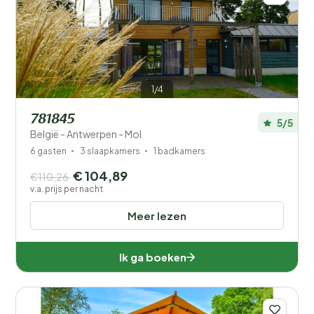
1/4
781845
5/5
België - Antwerpen - Mol
6 gasten
3 slaapkamers
1 badkamers
€ 104,89
€110,26
v.a. prijs per nacht
Meer lezen
Ik ga boeken