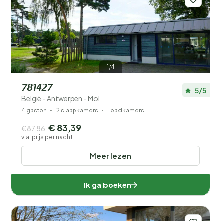
1/4
781427
5/5
België - Antwerpen - Mol
4 gasten
2 slaapkamers
1 badkamers
€ 83,39
€87,86
v.a. prijs per nacht
Meer lezen
Ik ga boeken