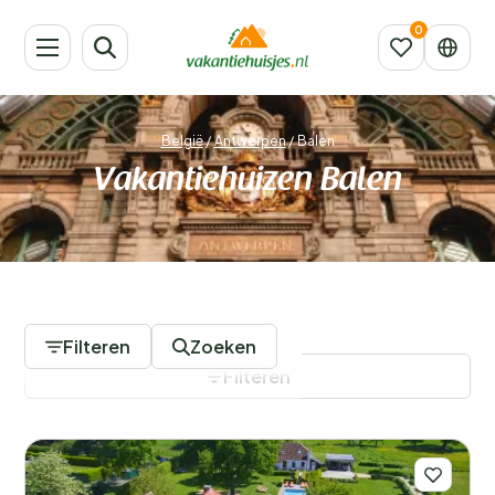
België
/
Antwerpen
/
Balen
Vakantiehuizen Balen
40 Accommodaties
Filteren
Zoeken
Filteren