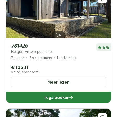
1/4
781426
5/5
België - Antwerpen - Mol
7 gasten
3 slaapkamers
1 badkamers
€ 125,11
v.a. prijs per nacht
Meer lezen
Ik ga boeken