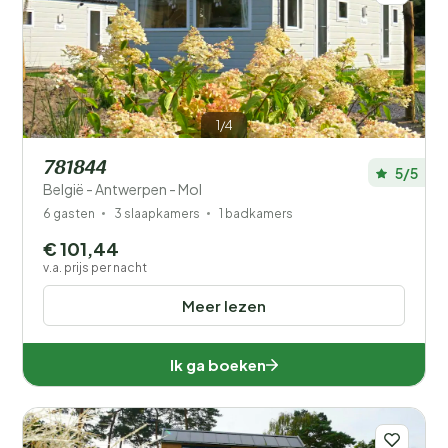
1/4
781844
5/5
België - Antwerpen - Mol
6 gasten
3 slaapkamers
1 badkamers
€ 101,44
v.a. prijs per nacht
Meer lezen
Ik ga boeken