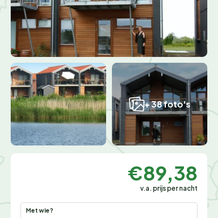
+ 38 foto's
€89,38
v.a. prijs per nacht
Met wie?