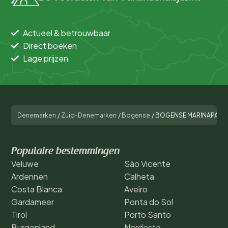
Actueel & betrouwbaar
Direct boeken
Lage prijzen
Denemarken
/
Zuid-Denemarken
/
Bogense
/
BOGENSE MARINAPARK
Populaire bestemmingen
Veluwe
São Vicente
Ardennen
Calheta
Costa Blanca
Aveiro
Gardameer
Ponta do Sol
Tirol
Porto Santo
Burgenland
Nordeste