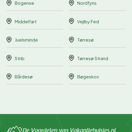
Bogense
Nordfyns
Middelfart
Vejlby Fed
Juelsminde
Tørresø
Strib
Tørresø Strand
Bårdesø
Bøgeskov
De Voordelen van Vakantiehuisjes.nl