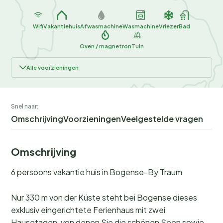
Wifi
Vakantiehuis
Afwasmachine
Wasmachine
Vriezer
Bad
Oven / magnetron
Tuin
Alle voorzieningen
Snel naar:
Omschrijving
Voorzieningen
Veelgestelde vragen
Omschrijving
6 persoons vakantie huis in Bogense-By Traum
Nur 330 m von der Küste steht bei Bogense dieses
exklusiv eingerichtete Ferienhaus mit zwei
Hausetagen, von denen Sie die schönen Seen sowie