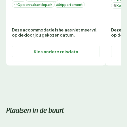
Op een vakantiepark
Appartement
Koelk
Deze accommodatie is helaas niet meer vrij
Deze ac
op de door jou gekozen datum.
op de d
Kies andere reisdata
Plaatsen in de buurt