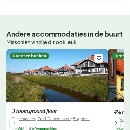
Andere accommodaties in de buurt
Misschien vind je dit ook leuk
Direct te boeken
Direct 
3 room,ground floor
4½ roo
Denemarken
/
Zuid-Denemarken
/
Bogense
Denemar
Wifi
Afwasmachine
Wifi