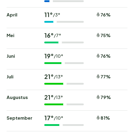
11°
April
76%
/3°
16°
Mei
75%
/7°
19°
Juni
76%
/10°
21°
Juli
77%
/13°
21°
Augustus
79%
/13°
17°
September
81%
/10°