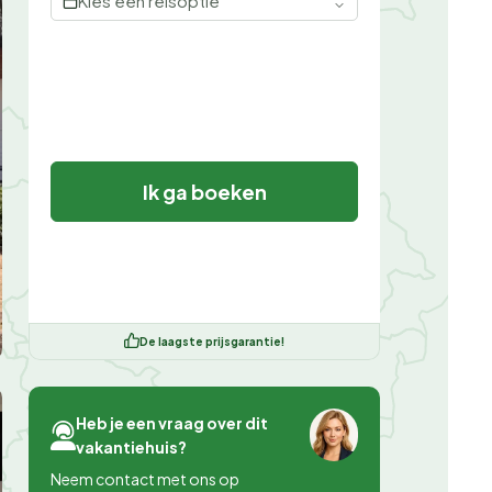
Kies een reisoptie
Ik ga boeken
De laagste prijsgarantie!
Heb je een vraag over dit
vakantiehuis?
Neem contact met ons op