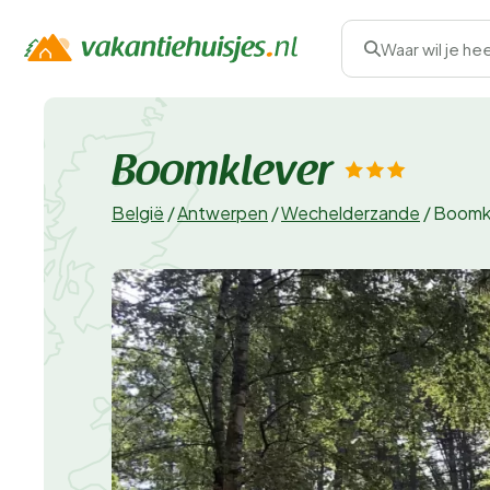
Waar wil je he
Boomklever
België
/
Antwerpen
/
Wechelderzande
/
Boomk