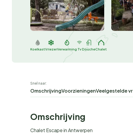
Koelkast
Vriezer
Verwarming
Tv
Douche
Chalet
Snel naar:
Omschrijving
Voorzieningen
Veelgestelde v
Omschrijving
Chalet Escape in Antwerpen