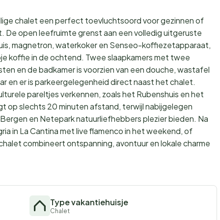
llige chalet een perfect toevluchtsoord voor gezinnen of
t. De open leefruimte grenst aan een volledig uitgeruste
uis, magnetron, waterkoker en Senseo-koffiezetapparaat,
pje koffie in de ochtend. Twee slaapkamers met twee
ten en de badkamer is voorzien van een douche, wastafel
kbaar en er is parkeergelegenheid direct naast het chalet.
lturele pareltjes verkennen, zoals het Rubenshuis en het
op slechts 20 minuten afstand, terwijl nabijgelegen
ergen en Netepark natuurliefhebbers plezier bieden. Na
ria in La Cantina met live flamenco in het weekend, of
chalet combineert ontspanning, avontuur en lokale charme
Type vakantiehuisje
Chalet