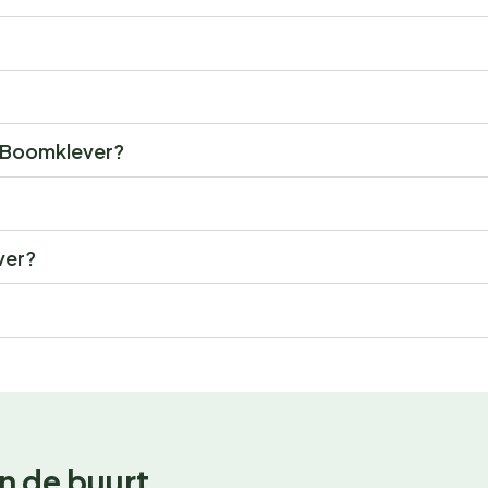
or Boomklever?
ver?
n de buurt