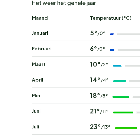
Het weer het gehele jaar
Maand
Temperatuur (°C)
5°
Januari
/0°
6°
Februari
/0°
10°
Maart
/2°
14°
April
/4°
18°
Mei
/8°
21°
Juni
/11°
23°
Juli
/13°