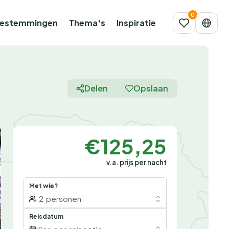
estemmingen
Thema's
Inspiratie
Delen
Opslaan
€125,25
v.a. prijs per nacht
Met wie?
2
personen
Reisdatum