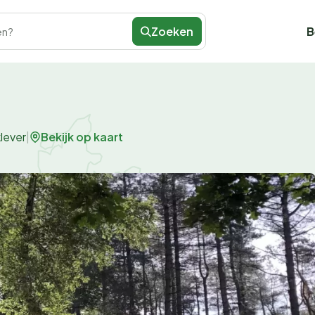
Zoeken
B
en?
Bekijk op kaart
lever
|