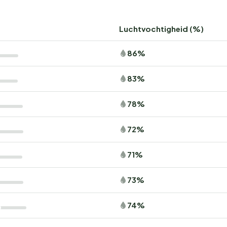
Luchtvochtigheid (%)
86%
83%
78%
72%
71%
73%
74%