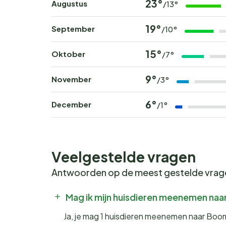
23°
Augustus
/13°
19°
September
/10°
15°
Oktober
/7°
9°
November
/3°
6°
December
/1°
Veelgestelde vragen
Antwoorden op de meest gestelde vra
Mag ik mijn huisdieren meenemen na
Ja, je mag 1 huisdieren meenemen naar Boo