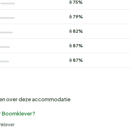
75%
79%
82%
87%
87%
gen over deze accommodatie
ar Boomklever?
mklever