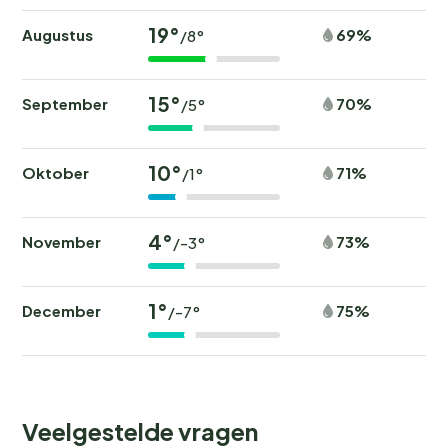
19°
Augustus
69%
/8°
15°
September
70%
/5°
10°
Oktober
71%
/1°
4°
November
73%
/-3°
1°
December
75%
/-7°
Veelgestelde vragen