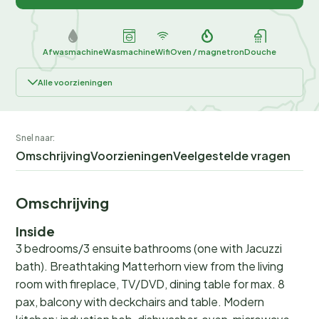
Afwasmachine
Wasmachine
Wifi
Oven / magnetron
Douche
Alle voorzieningen
Snel naar:
Omschrijving
Voorzieningen
Veelgestelde vragen
Omschrijving
Inside
3 bedrooms/3 ensuite bathrooms (one with Jacuzzi
bath). Breathtaking Matterhorn view from the living
room with fireplace, TV/DVD, dining table for max. 8
pax, balcony with deckchairs and table. Modern