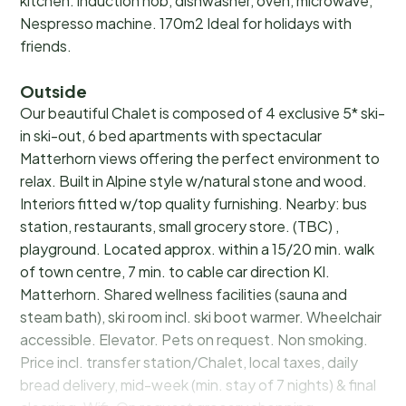
kitchen: induction hob, dishwasher, oven, microwave,
Nespresso machine. 170m2 Ideal for holidays with
friends.
Outside
Our beautiful Chalet is composed of 4 exclusive 5* ski-
in ski-out, 6 bed apartments with spectacular
Matterhorn views offering the perfect environment to
relax. Built in Alpine style w/natural stone and wood.
Interiors fitted w/top quality furnishing. Nearby: bus
station, restaurants, small grocery store. (TBC) ,
playground. Located approx. within a 15/20 min. walk
of town centre, 7 min. to cable car direction Kl.
Matterhorn. Shared wellness facilities (sauna and
steam bath), ski room incl. ski boot warmer. Wheelchair
accessible. Elevator. Pets on request. Non smoking.
Price incl. transfer station/Chalet, local taxes, daily
bread delivery, mid-week (min. stay of 7 nights) & final