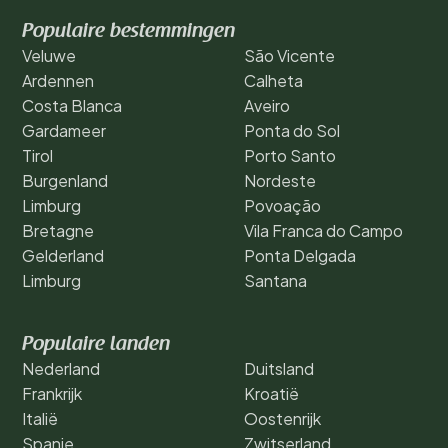
Populaire bestemmingen
Veluwe
São Vicente
Ardennen
Calheta
Costa Blanca
Aveiro
Gardameer
Ponta do Sol
Tirol
Porto Santo
Burgenland
Nordeste
Limburg
Povoação
Bretagne
Vila Franca do Campo
Gelderland
Ponta Delgada
Limburg
Santana
Populaire landen
Nederland
Duitsland
Frankrijk
Kroatië
Italië
Oostenrijk
Spanje
Zwitserland