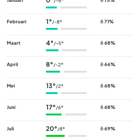
/-8°
1°
Februari
71%
/-8°
4°
Maart
68%
/-5°
8°
April
66%
/-2°
13°
Mei
68%
/2°
17°
Juni
68%
/6°
20°
Juli
69%
/8°