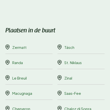
Plaatsen in de buurt
Zermatt
Täsch
Randa
St. Niklaus
Le Breuil
Zinal
Macugnaga
Saas-Fee
Cheperon
Chaloz di Sopra