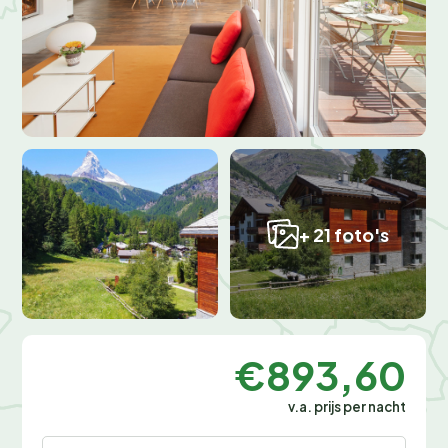
+ 21 foto's
€893,60
v.a. prijs per nacht