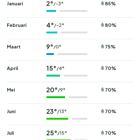
2°
Januari
85%
/-3°
4°
Februari
80%
/-2°
9°
Maart
75%
/0°
15°
April
70%
/4°
20°
Mei
70%
/9°
23°
Juni
70%
/13°
25°
Juli
70%
/15°