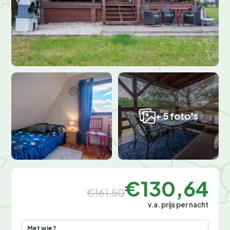
+ 5 foto's
€130,64
€161,50
v.a. prijs per nacht
Met wie?