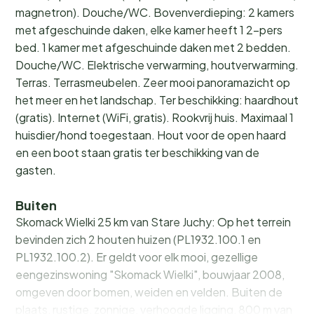
magnetron). Douche/WC. Bovenverdieping: 2 kamers
met afgeschuinde daken, elke kamer heeft 1 2-pers
bed. 1 kamer met afgeschuinde daken met 2 bedden.
Douche/WC. Elektrische verwarming, houtverwarming.
Terras. Terrasmeubelen. Zeer mooi panoramazicht op
het meer en het landschap. Ter beschikking: haardhout
(gratis). Internet (WiFi, gratis). Rookvrij huis. Maximaal 1
huisdier/hond toegestaan. Hout voor de open haard
en een boot staan gratis ter beschikking van de
gasten.
Buiten
Skomack Wielki 25 km van Stare Juchy: Op het terrein
bevinden zich 2 houten huizen (PL1932.100.1 en
PL1932.100.2). Er geldt voor elk mooi, gezellige
eengezinswoning "Skomack Wielki", bouwjaar 2008,
omgeven door bomen, weiden en velden. Buiten de
plaats, rustige, zonnige, verhoogde ligging, 800 m van