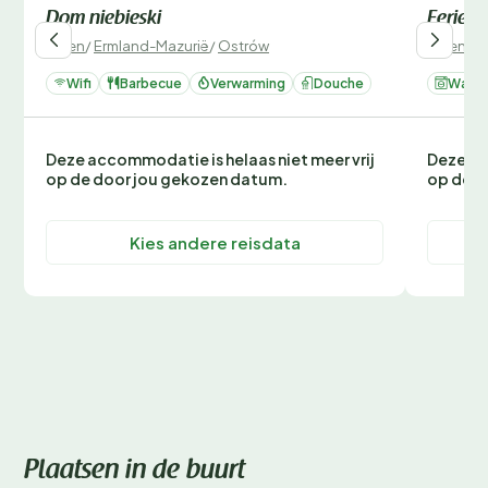
Dom niebieski
Ferienv
Polen
/
Ermland-Mazurië
/
Ostrów
Polen
/
E
Wifi
Barbecue
Verwarming
Douche
Wasm
Deze accommodatie is helaas niet meer vrij
Deze ac
op de door jou gekozen datum.
op de d
Kies andere reisdata
Plaatsen in de buurt