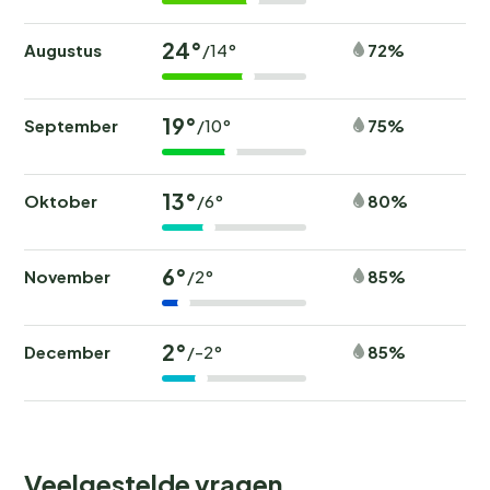
24°
Augustus
72%
/14°
19°
September
75%
/10°
13°
Oktober
80%
/6°
6°
November
85%
/2°
2°
December
85%
/-2°
Veelgestelde vragen