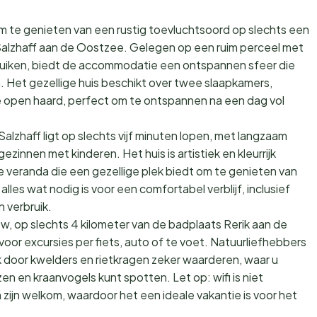
om te genieten van een rustig toevluchtsoord op slechts een
Salzhaff aan de Oostzee. Gelegen op een ruim perceel met
ruiken, biedt de accommodatie een ontspannen sfeer die
n. Het gezellige huis beschikt over twee slaapkamers,
ge open haard, perfect om te ontspannen na een dag vol
alzhaff ligt op slechts vijf minuten lopen, met langzaam
zinnen met kinderen. Het huis is artistiek en kleurrijk
veranda die een gezellige plek biedt om te genieten van
alles wat nodig is voor een comfortabel verblijf, inclusief
 verbruik.
gow, op slechts 4 kilometer van de badplaats Rerik aan de
or excursies per fiets, auto of te voet. Natuurliefhebbers
k door kwelders en rietkragen zeker waarderen, waar u
 en kraanvogels kunt spotten. Let op: wifi is niet
ijn welkom, waardoor het een ideale vakantie is voor het