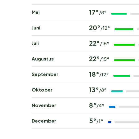
17°
Mei
/8°
20°
Juni
/12°
22°
Juli
/15°
22°
Augustus
/15°
18°
September
/12°
13°
Oktober
/8°
8°
November
/4°
5°
December
/1°