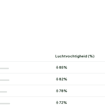
Luchtvochtigheid (%)
85%
82%
78%
72%