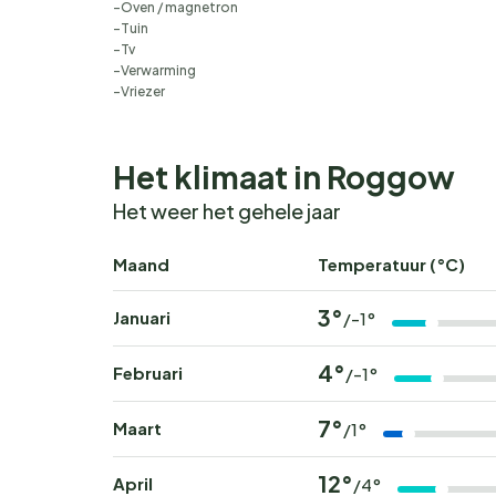
Oven / magnetron
Tuin
Tv
Verwarming
Vriezer
Het klimaat in Roggow
Het weer het gehele jaar
Maand
Temperatuur (°C)
3°
Januari
/-1°
4°
Februari
/-1°
7°
Maart
/1°
12°
April
/4°