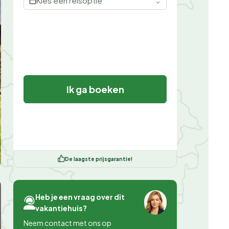
Kies een reisoptie
Ik ga boeken
De laagste prijsgarantie!
Heb je een vraag over dit
vakantiehuis?
Neem contact met ons op