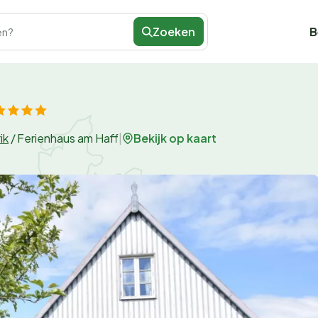
Zoeken
B
en?
Bekijk op kaart
ik
/
Ferienhaus am Haff
|