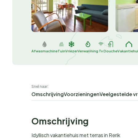
Afwasmachine
Tuin
Vriezer
Verwarming
Tv
Douche
Vakantiehu
Snel naar:
Omschrijving
Voorzieningen
Veelgestelde v
Omschrijving
Idyllisch vakantiehuis met terras in Rerik