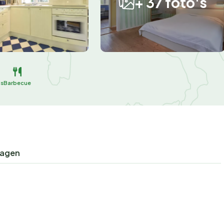
+ 37 foto's
is
Barbecue
ragen