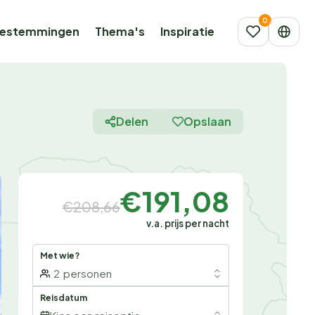
estemmingen
Thema's
Inspiratie
Delen
Opslaan
€191,08
€208,66
v.a. prijs per nacht
Met wie?
2
personen
Reisdatum