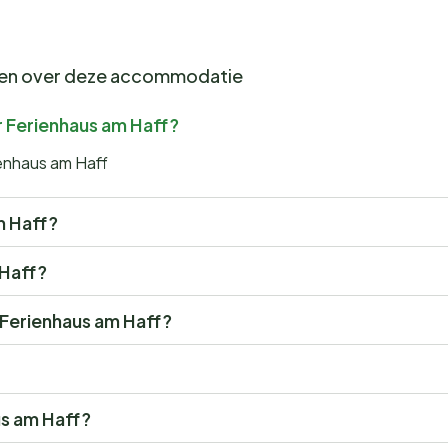
gen over deze accommodatie
r Ferienhaus am Haff?
ienhaus am Haff
am Haff?
 Haff?
r Ferienhaus am Haff?
us am Haff?