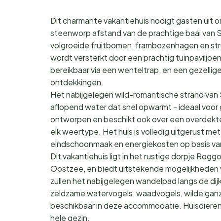
Dit charmante vakantiehuis nodigt gasten uit 
steenworp afstand van de prachtige baai van 
volgroeide fruitbomen, frambozenhagen en st
wordt versterkt door een prachtig tuinpaviljoe
bereikbaar via een wenteltrap, en een gezelli
ontdekkingen.
Het nabijgelegen wild-romantische strand van S
aflopend water dat snel opwarmt - ideaal voor ge
ontworpen en beschikt ook over een overdekte 
elk weertype. Het huis is volledig uitgerust met 
eindschoonmaak en energiekosten op basis van
Dit vakantiehuis ligt in het rustige dorpje Rog
Oostzee, en biedt uitstekende mogelijkheden vo
zullen het nabijgelegen wandelpad langs de dij
zeldzame watervogels, waadvogels, wilde ganzen
beschikbaar in deze accommodatie. Huisdieren z
hele gezin.