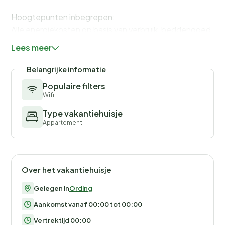
Hoogtepunten inbegrepen:
Alle energiekosten op basis van verbruik, beddengoed,
handdoeken en eindschoonmaak
Lees meer
WiFi
Parkeerplaats
Belangrijke informatie
Populaire filters
Wifi
Type vakantiehuisje
Appartement
Over het vakantiehuisje
Gelegen in
Ording
Aankomst vanaf 00:00 tot 00:00
Vertrektijd 00:00