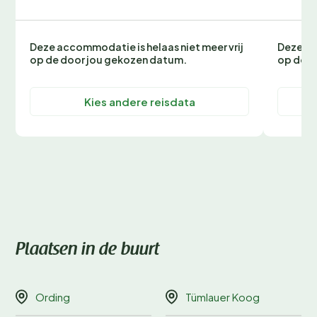
Deze accommodatie is helaas niet meer vrij
Deze ac
op de door jou gekozen datum.
op de d
Kies andere reisdata
Plaatsen in de buurt
Ording
Tümlauer Koog