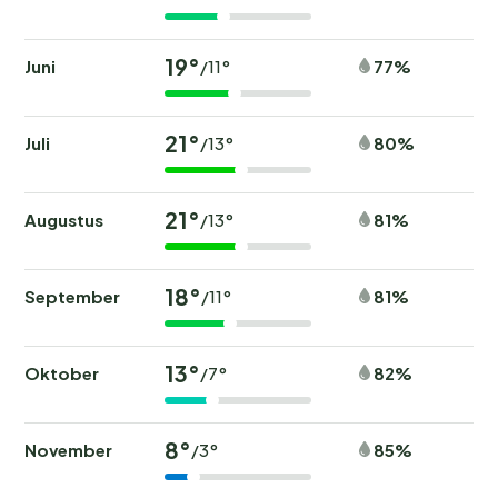
19°
Juni
77%
/11°
21°
Juli
80%
/13°
21°
Augustus
81%
/13°
18°
September
81%
/11°
13°
Oktober
82%
/7°
8°
November
85%
/3°