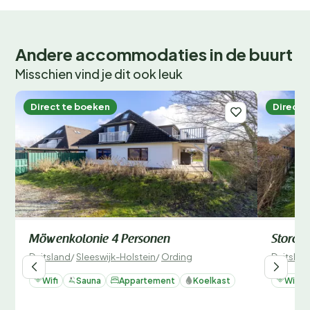
Andere accommodaties in de buurt
Misschien vind je dit ook leuk
Direct te boeken
Direct 
Möwenkolonie 4 Personen
Storch
Duitsland
/
Sleeswijk-Holstein
/
Ording
Duitslan
Wifi
Sauna
Appartement
Koelkast
Wifi