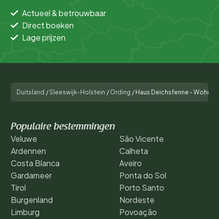
Actueel & betrouwbaar
Direct boeken
Lage prijzen
Duitsland
/
Sleeswijk-Holstein
/
Ording
/
Haus Deichsfenne - Wohnung
Populaire bestemmingen
Veluwe
São Vicente
Ardennen
Calheta
Costa Blanca
Aveiro
Gardameer
Ponta do Sol
Tirol
Porto Santo
Burgenland
Nordeste
Limburg
Povoação