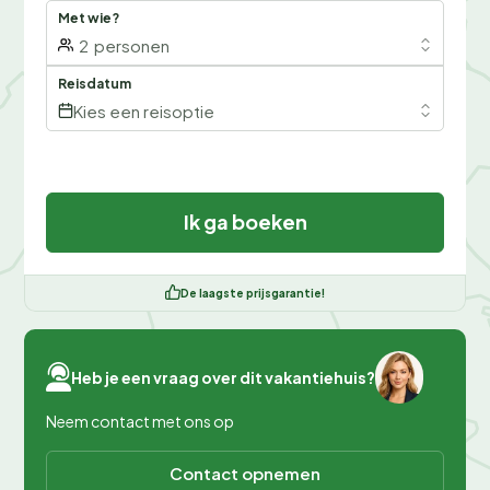
Met wie?
2
personen
Reisdatum
Kies een reisoptie
Ik ga boeken
De laagste prijsgarantie!
Heb je een vraag over dit vakantiehuis?
Neem contact met ons op
Contact opnemen