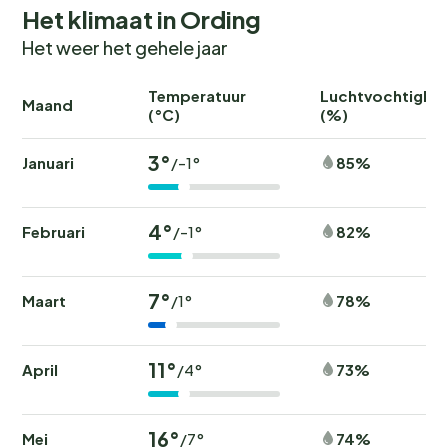
Het klimaat in Ording
Het weer het gehele jaar
Temperatuur
Luchtvochtighei
Maand
(°C)
(%)
3°
Januari
85%
/-1°
4°
Februari
82%
/-1°
7°
Maart
78%
/1°
11°
April
73%
/4°
16°
Mei
74%
/7°