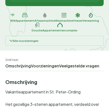
Wifi
Appartement
Afwasmachine
Wasmachine
Vriezer
Verwarming
Douche
Appartementencomplex
Alle voorzieningen
Snel naar:
Omschrijving
Voorzieningen
Veelgestelde vragen
Omschrijving
Vakantieappartement in St. Peter-Ording
Het gezellige 3-sterren appartement, verdeeld over