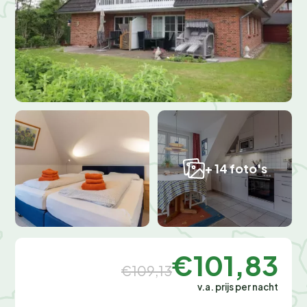
+ 14 foto's
€101,83
€109,13
v.a. prijs per nacht