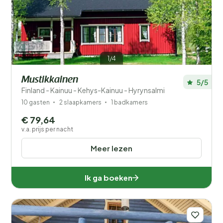
Filters opslaan
1/4
Mustikkainen
5/5
Je vakantie
Finland - Kainuu - Kehys-Kainuu - Hyrynsalmi
Kies reisdata en je gezelschap
10 gasten
2 slaapkamers
1 badkamers
€ 79,64
Wanneer?
v.a. prijs per nacht
Meer lezen
Aantal gasten?
Ik ga boeken
Plaatsen