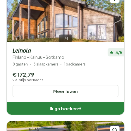
1/4
Leinola
5/5
Finland - Kainuu - Sotkamo
8 gasten
3 slaapkamers
1 badkamers
€ 172,79
v.a. prijs per nacht
Meer lezen
Ik ga boeken