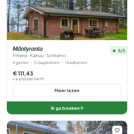
1/4
Mäntyranta
5/5
Finland - Kainuu - Sotkamo
6 gasten
2 slaapkamers
1 badkamers
€ 111,43
v.a. prijs per nacht
Meer lezen
Ik ga boeken