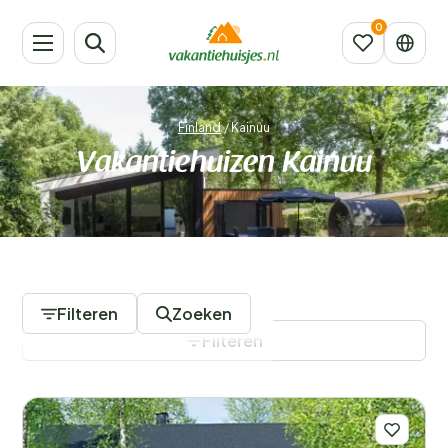
Finland
/
Kainuu
Vakantiehuizen Kainuu
239 Accommodaties
Filteren
Zoeken
Filteren