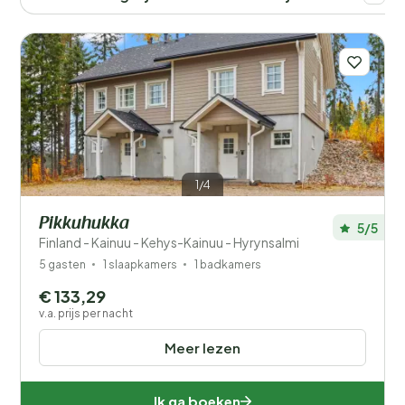
1/4
Pikkuhukka
5/5
Finland - Kainuu - Kehys-Kainuu - Hyrynsalmi
5 gasten
1 slaapkamers
1 badkamers
€ 133,29
v.a. prijs per nacht
Meer lezen
Ik ga boeken