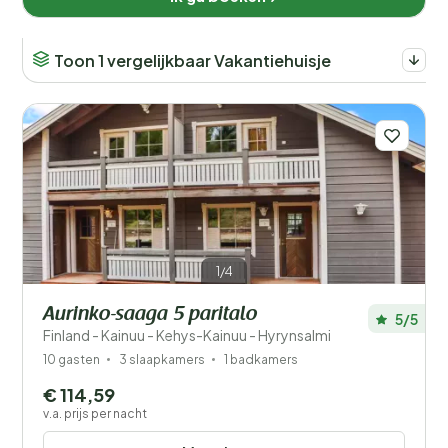
Toon 1 vergelijkbaar Vakantiehuisje
1/4
Aurinko-saaga 5 paritalo
5/5
Finland - Kainuu - Kehys-Kainuu - Hyrynsalmi
10 gasten
3 slaapkamers
1 badkamers
€ 114,59
v.a. prijs per nacht