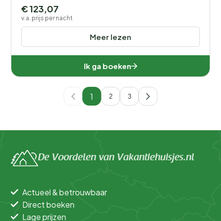
€ 123,07
v.a. prijs per nacht
Meer lezen
Ik ga boeken
1
2
3
De Voordelen van Vakantiehuisjes.nl
Actueel & betrouwbaar
Direct boeken
Lage prijzen