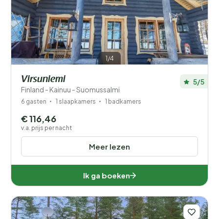
Prijs
Populaire filters
1/4
Voorzieningen
Virsuniemi
5/5
Wellness
Finland - Kainuu - Suomussalmi
6 gasten
1 slaapkamers
1 badkamers
€ 116,46
v.a. prijs per nacht
Meer lezen
Ik ga boeken