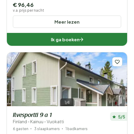
€ 96,46
v.a. prijs per nacht
Meer lezen
Ik ga boeken
1/4
Ilvesportti 9 a 1
5/5
Finland - Kainuu - Vuokatti
6 gasten
3 slaapkamers
1 badkamers