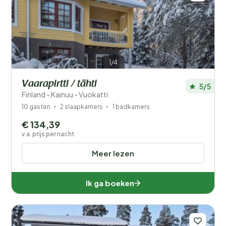
1/4
Vaarapirtti / tähti
5/5
Finland - Kainuu - Vuokatti
10 gasten
2 slaapkamers
1 badkamers
€ 134,39
v.a. prijs per nacht
Meer lezen
Ik ga boeken