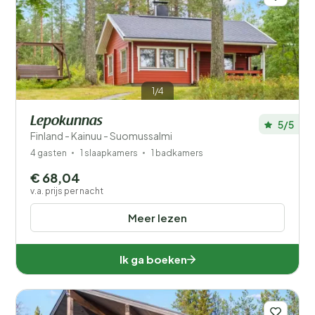
1/4
Lepokunnas
5/5
Finland - Kainuu - Suomussalmi
4 gasten
1 slaapkamers
1 badkamers
€ 68,04
v.a. prijs per nacht
Meer lezen
Ik ga boeken