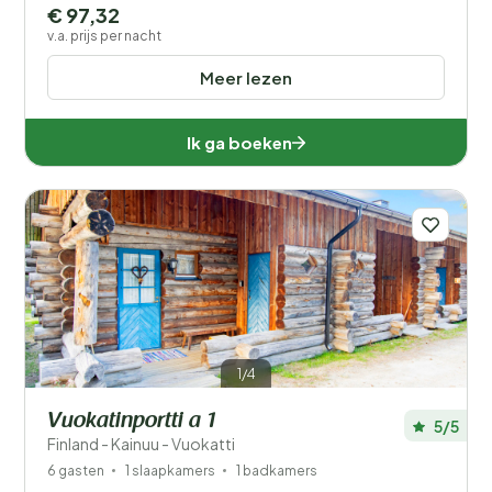
€ 97,32
v.a. prijs per nacht
Meer lezen
Ik ga boeken
1/4
Vuokatinportti a 1
5/5
Finland - Kainuu - Vuokatti
6 gasten
1 slaapkamers
1 badkamers