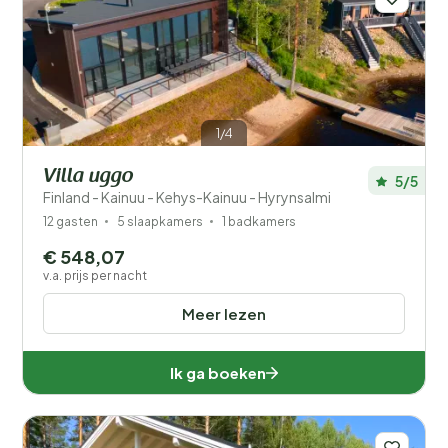
1/4
Villa uggo
5/5
Finland - Kainuu - Kehys-Kainuu - Hyrynsalmi
12 gasten
5 slaapkamers
1 badkamers
€ 548,07
v.a. prijs per nacht
Meer lezen
Ik ga boeken