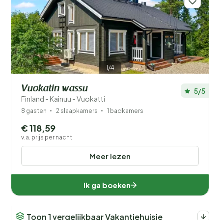
1/4
Vuokatin wassu
5/5
Finland - Kainuu - Vuokatti
8 gasten
2 slaapkamers
1 badkamers
€ 118,59
v.a. prijs per nacht
Meer lezen
Ik ga boeken
Toon 1 vergelijkbaar Vakantiehuisje