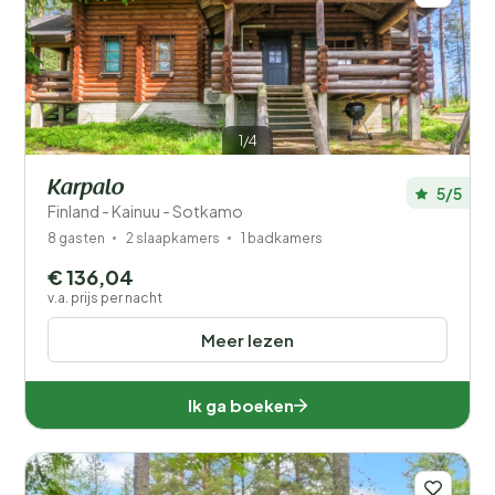
1/4
Karpalo
5/5
Finland - Kainuu - Sotkamo
8 gasten
2 slaapkamers
1 badkamers
€ 136,04
v.a. prijs per nacht
Meer lezen
Ik ga boeken