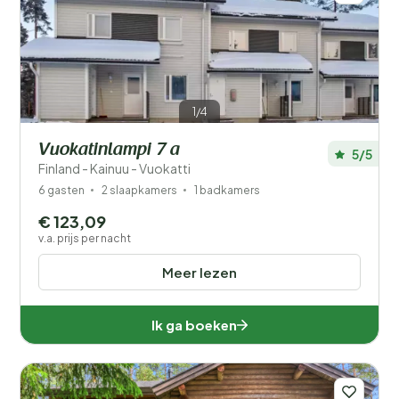
1/4
Vuokatinlampi 7 a
5/5
Finland - Kainuu - Vuokatti
6 gasten
2 slaapkamers
1 badkamers
€ 123,09
v.a. prijs per nacht
Meer lezen
Ik ga boeken