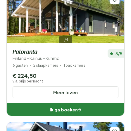
1/4
Paloranta
5/5
Finland - Kainuu - Kuhmo
6 gasten
2 slaapkamers
1 badkamers
€ 224,50
v.a. prijs per nacht
Meer lezen
Ik ga boeken