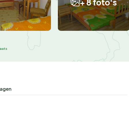
+ 8 foto's
laats
ragen