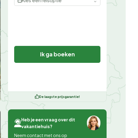
Kies een reisoptie
Ik ga boeken
De laagste prijsgarantie!
Heb je een vraag over dit
vakantiehuis?
Neem contact met ons op