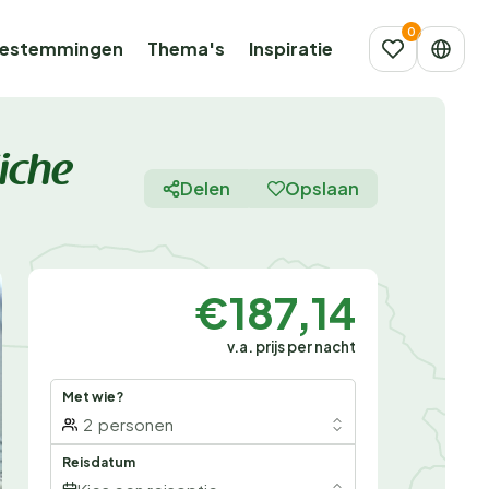
estemmingen
Thema's
Inspiratie
iche
Delen
Opslaan
€187,14
v.a. prijs per nacht
Met wie?
2
personen
Reisdatum