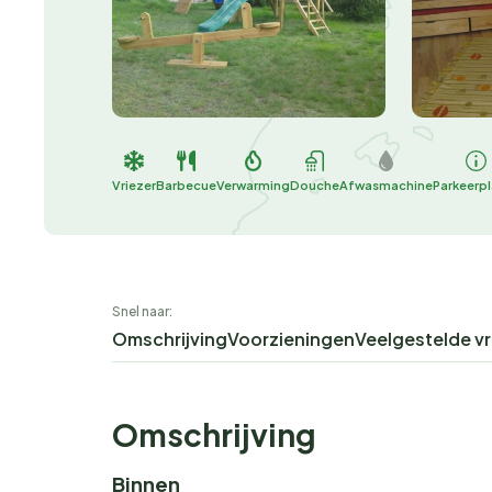
Vriezer
Barbecue
Verwarming
Douche
Afwasmachine
Parkeerp
Snel naar:
Omschrijving
Voorzieningen
Veelgestelde v
Omschrijving
Binnen