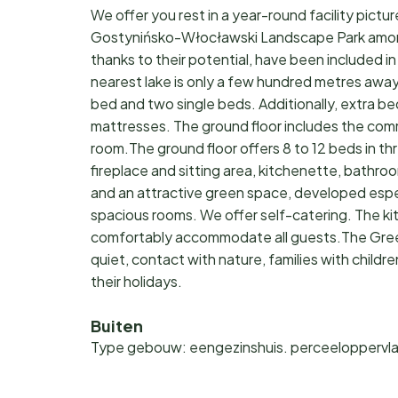
We offer you rest in a year-round facility pictu
Gostynińsko-Włocławski Landscape Park among l
thanks to their potential, have been included 
nearest lake is only a few hundred metres awa
bed and two single beds. Additionally, extra bed
mattresses. The ground floor includes the commo
room.The ground floor offers 8 to 12 beds in 
fireplace and sitting area, kitchenette, bathroom
and an attractive green space, developed espec
spacious rooms. We offer self-catering. The kit
comfortably accommodate all guests.The Green
quiet, contact with nature, families with child
their holidays.
Buiten
Type gebouw: eengezinshuis. perceeloppervla