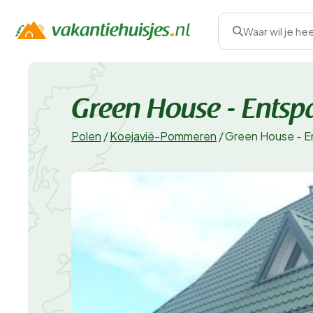
Waar wil je he
Green House - Entsp
Polen
/
Koejavië-Pommeren
/
Green House - E