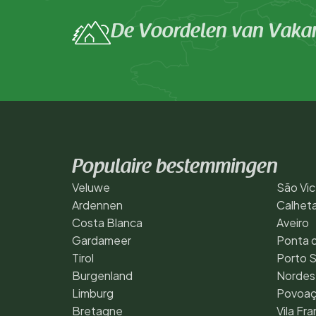
De Voordelen van Vakant
Populaire bestemmingen
Veluwe
São Vi
Ardennen
Calhet
Costa Blanca
Aveiro
Gardameer
Ponta d
Tirol
Porto 
Burgenland
Nordes
Limburg
Povoa
Bretagne
Vila Fr