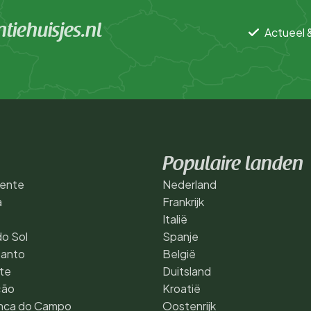
iehuisjes.nl
Actueel 
Populaire landen
cente
Nederland
a
Frankrijk
Italië
o Sol
Spanje
Santo
België
te
Duitsland
ção
Kroatië
anca do Campo
Oostenrijk