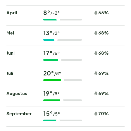
8°
April
66%
/-2°
13°
Mei
68%
/2°
17°
Juni
68%
/6°
20°
Juli
69%
/8°
19°
Augustus
69%
/8°
15°
September
70%
/5°