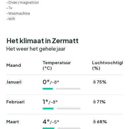
Oven / magnetron
Tv
Wasmachine
Wifi
Het klimaat in Zermatt
Het weer het gehele jaar
Temperatuur
Luchtvochtighei
Maand
(°C)
(%)
0°
Januari
75%
/-8°
1°
Februari
71%
/-8°
4°
Maart
68%
/-5°