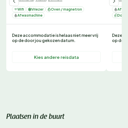
Wifi
Vriezer
Oven / magnetron
Afwas
Afwasmachine
Douc
Deze accommodatie is helaas niet meer vrij
Deze ac
op de door jou gekozen datum.
op de d
Kies andere reisdata
Plaatsen in de buurt