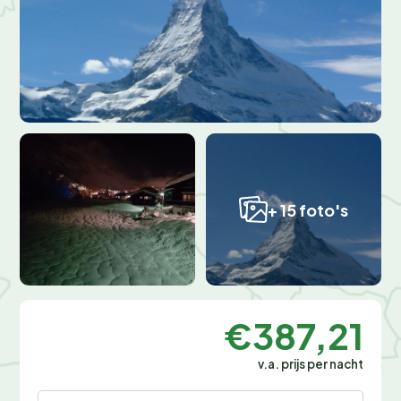
+ 15 foto's
€387,21
v.a. prijs per nacht