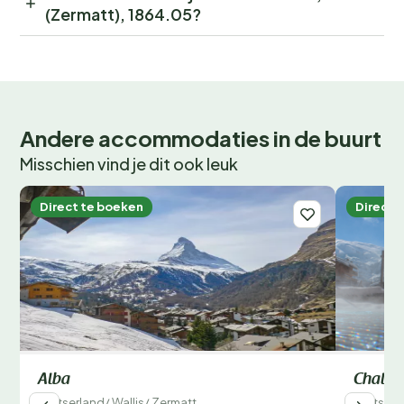
(Zermatt), 1864.05?
Andere accommodaties in de buurt
Misschien vind je dit ook leuk
Direct te boeken
Direct 
Alba
Chalet
Zwitserland
/
Wallis
/
Zermatt
Zwitserl