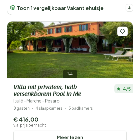
Toon 1 vergelijkbaar Vakantiehuisje
1/4
Villa mit privatem, halb
4/5
versenkbarem Pool in Me
Italië - Marche - Pesaro
8 gasten
4 slaapkamers
3 badkamers
€ 416,00
v.a. prijs per nacht
Meer lezen