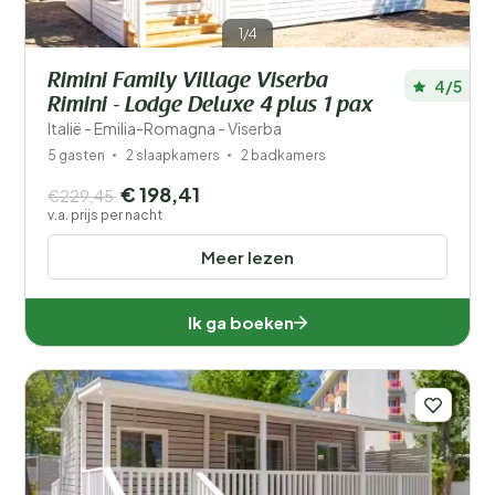
1/4
Rimini Family Village Viserba
4/5
Rimini - Lodge Deluxe 4 plus 1 pax
Italië - Emilia-Romagna - Viserba
5 gasten
2 slaapkamers
2 badkamers
€ 198,41
€229,45
v.a. prijs per nacht
Meer lezen
Ik ga boeken