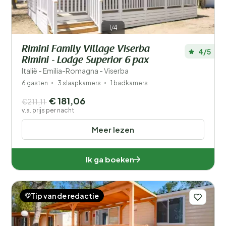
1/4
Rimini Family Village Viserba
4/5
Rimini - Lodge Superior 6 pax
Italië - Emilia-Romagna - Viserba
6 gasten
3 slaapkamers
1 badkamers
€ 181,06
€211,11
v.a. prijs per nacht
Meer lezen
Ik ga boeken
Tip van de redactie