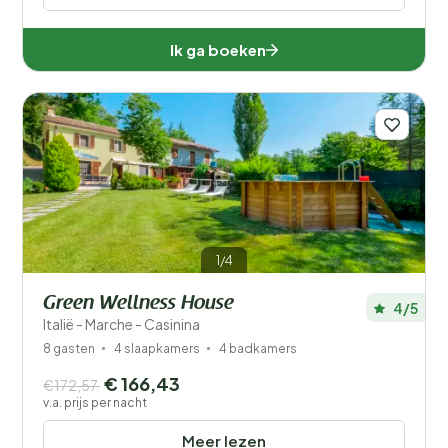
Ik ga boeken
1/4
Green Wellness House
4/5
Italië - Marche - Casinina
8 gasten
4 slaapkamers
4 badkamers
€ 166,43
€172,57
v.a. prijs per nacht
Meer lezen