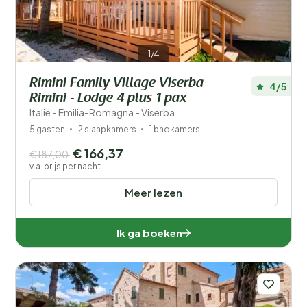
1/4
Rimini Family Village Viserba
4/5
Rimini - Lodge 4 plus 1 pax
Italië - Emilia-Romagna - Viserba
5 gasten
2 slaapkamers
1 badkamers
€ 166,37
€187,00
v.a. prijs per nacht
Meer lezen
Ik ga boeken