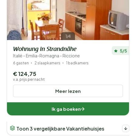
Afstand
1
Prijs
Ligging
1/4
Kinderen
Wohnung in Strandnähe
5/5
Italië - Emilia-Romagna - Riccione
Type vakantiehuisje
6 gasten
2 slaapkamers
1 badkamers
Populaire filters
€ 124,75
v.a. prijs per nacht
Voorzieningen
Meer lezen
Wellness
Ik ga boeken
Toon 3 vergelijkbare Vakantiehuisjes