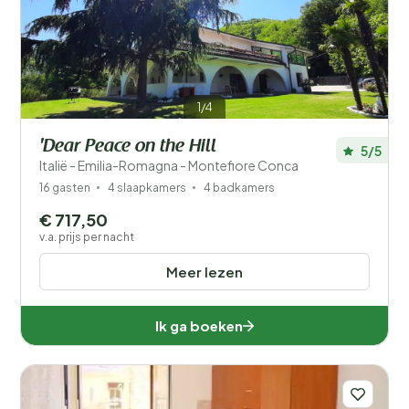
Filters opslaan
1/4
'Dear Peace on the Hill
5/5
Italië - Emilia-Romagna - Montefiore Conca
Je vakantie
16 gasten
4 slaapkamers
4 badkamers
Kies reisdata en je gezelschap
€ 717,50
v.a. prijs per nacht
Wanneer?
Meer lezen
Aantal gasten?
Ik ga boeken