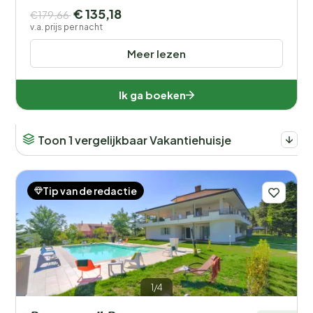
€ 135,18
€179,66
v.a. prijs per nacht
Meer lezen
Ik ga boeken
Toon 1 vergelijkbaar Vakantiehuisje
Tip van de redactie
1/4