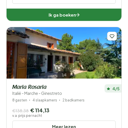
Ik ga boeken
1/4
Maria Rosaria
4/5
Italië - Marche - Ginestreto
8 gasten
4 slaapkamers
2 badkamers
€ 114,13
€138,38
v.a. prijs per nacht
Meer lezen