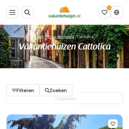
Italië
/
Emilia-Romagna
/
Cattolica
Vakantiehuizen Cattolica
46 Accommodaties
Filteren
Zoeken
Filteren