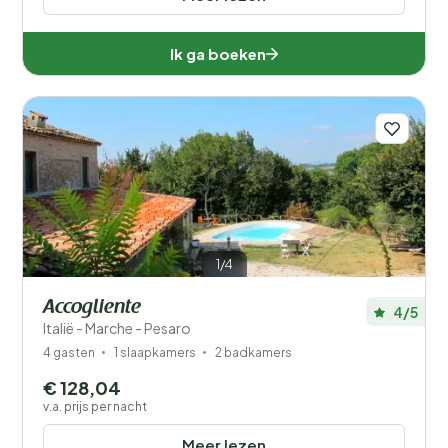
Ik ga boeken
1/4
Accogliente
4/5
Italië - Marche - Pesaro
4 gasten
1 slaapkamers
2 badkamers
€ 128,04
v.a. prijs per nacht
Meer lezen