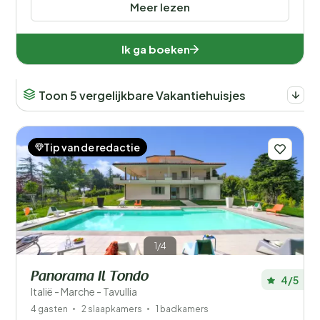
Meer lezen
Ik ga boeken
Toon 5 vergelijkbare Vakantiehuisjes
Tip van de redactie
1/4
Panorama Il Tondo
4/5
Italië - Marche - Tavullia
4 gasten
2 slaapkamers
1 badkamers