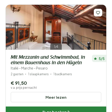
1/4
Mit Mezzanin und Schwimmbad, in
5/5
einem Bauernhaus in den Hügeln
Italië - Marche - Pesaro
2 gasten
1 slaapkamers
1 badkamers
€ 91,50
v.a. prijs per nacht
Meer lezen
Ik ga boeken