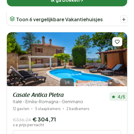
Toon 6 vergelijkbare Vakantiehuisjes
1/4
Casale Antica Pietra
4/5
Italië - Emilia-Romagna - Gemmano
12 gasten
5 slaapkamers
2 badkamers
€ 304,71
€336,24
v.a. prijs per nacht