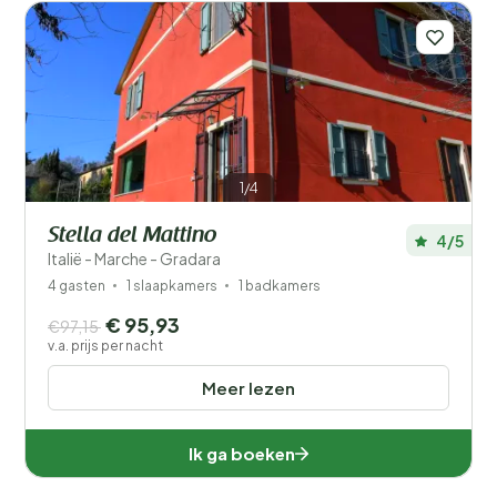
1/4
Stella del Mattino
4/5
Italië - Marche - Gradara
4 gasten
1 slaapkamers
1 badkamers
€ 95,93
€97,15
v.a. prijs per nacht
Meer lezen
Ik ga boeken