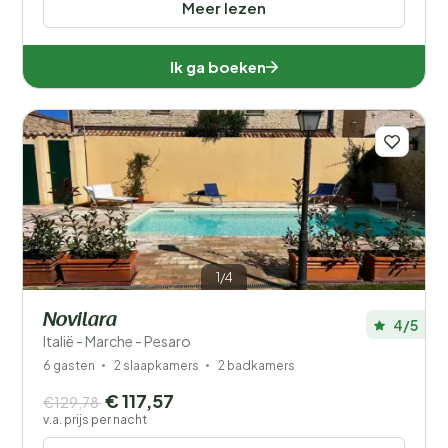
Meer lezen
Ik ga boeken
1/4
Novilara
4/5
Italië - Marche - Pesaro
6 gasten
2 slaapkamers
2 badkamers
€ 117,57
€129,78
v.a. prijs per nacht