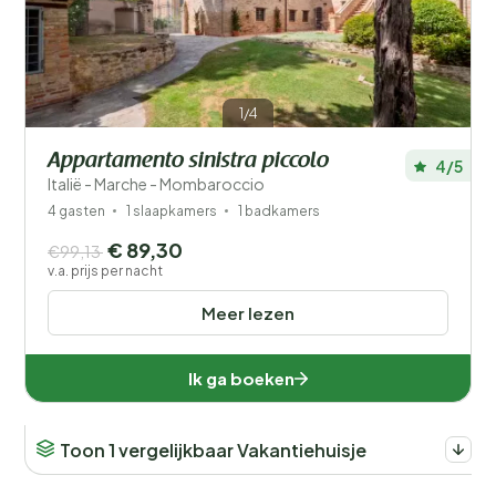
1/4
Appartamento sinistra piccolo
4/5
Italië - Marche - Mombaroccio
4 gasten
1 slaapkamers
1 badkamers
€ 89,30
€99,13
v.a. prijs per nacht
Meer lezen
Ik ga boeken
Toon 1 vergelijkbaar Vakantiehuisje