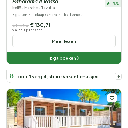
Panorama Il Rosso
4/5
Italië - Marche - Tavullia
5 gasten
2 slaapkamers
1 badkamers
€ 130,71
€173,26
v.a. prijs per nacht
Meer lezen
Ik ga boeken
Toon 4 vergelijkbare Vakantiehuisjes