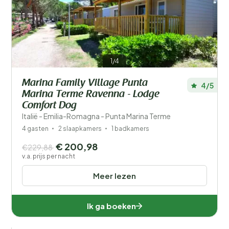
Type vakantiehuisje
Populaire filters
Voorzieningen
1/4
Wellness
Marina Family Village Punta
4/5
Marina Terme Ravenna - Lodge
Comfort Dog
Italië - Emilia-Romagna - Punta Marina Terme
4 gasten
2 slaapkamers
1 badkamers
€ 200,98
€229,88
v.a. prijs per nacht
Meer lezen
Ik ga boeken