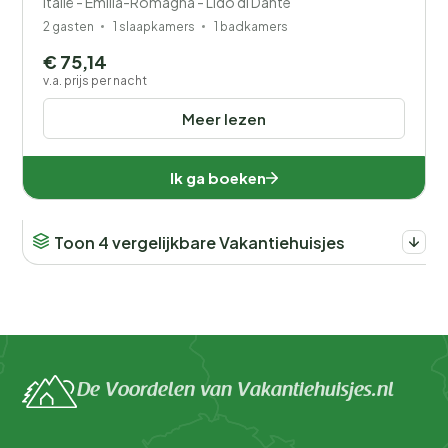
Italië - Emilia-Romagna - Lido di Dante
2 gasten
1 slaapkamers
1 badkamers
€ 75,14
v.a. prijs per nacht
Meer lezen
Ik ga boeken
Toon 4 vergelijkbare Vakantiehuisjes
De Voordelen van Vakantiehuisjes.nl