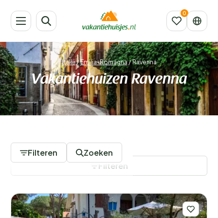
Italië
/
Emilia-Romagna
/
Ravenna
Vakantiehuizen Ravenna
5 Accommodaties
Filteren
Zoeken
Filteren
Filters opslaan