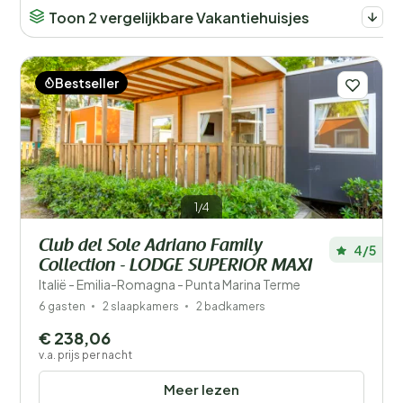
Toon 2 vergelijkbare Vakantiehuisjes
Bestseller
1/4
Club del Sole Adriano Family
4/5
Collection - LODGE SUPERIOR MAXI
Italië - Emilia-Romagna - Punta Marina Terme
6 gasten
2 slaapkamers
2 badkamers
€ 238,06
v.a. prijs per nacht
Meer lezen