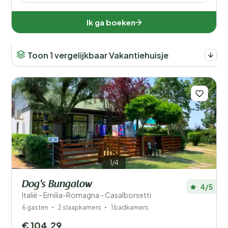
Ik ga boeken
Toon 1 vergelijkbaar Vakantiehuisje
1/4
Dog's Bungalow
4/5
Italië - Emilia-Romagna - Casalborsetti
6 gasten
2 slaapkamers
1 badkamers
€ 104,29