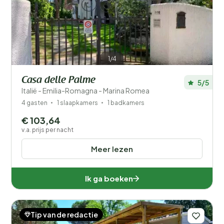
Je vakantie
Kies reisdata en je gezelschap
1/4
Wanneer?
Casa delle Palme
5/5
Italië - Emilia-Romagna - Marina Romea
Aantal gasten?
4 gasten
1 slaapkamers
1 badkamers
€ 103,64
v.a. prijs per nacht
Meer lezen
Afstand
1
Ik ga boeken
Prijs
Ligging
Tip van de redactie