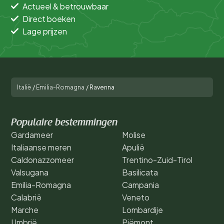
Actueel & betrouwbaar
Direct boeken
Lage prijzen
Italië
/
Emilia-Romagna
/
Ravenna
Populaire bestemmingen
Gardameer
Molise
Italiaanse meren
Apulië
Caldonazzomeer
Trentino-Zuid-Tirol
Valsugana
Basilicata
Emilia-Romagna
Campania
Calabrië
Veneto
Marche
Lombardije
Umbrië
Piëmont