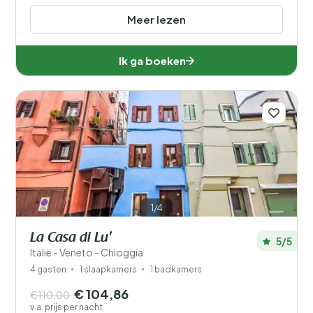
Meer lezen
Ik ga boeken
1/4
La Casa di Lu'
5/5
Italië - Veneto - Chioggia
4 gasten
1 slaapkamers
1 badkamers
€ 104,86
€110,00
v.a. prijs per nacht