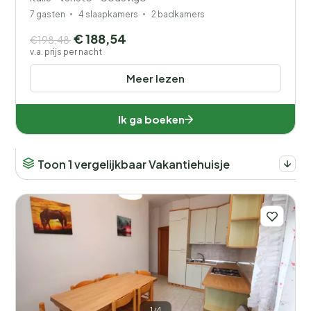
7 gasten
4 slaapkamers
2 badkamers
€ 188,54
€198,48
v.a. prijs per nacht
Meer lezen
Ik ga boeken
Toon 1 vergelijkbaar Vakantiehuisje
1/4