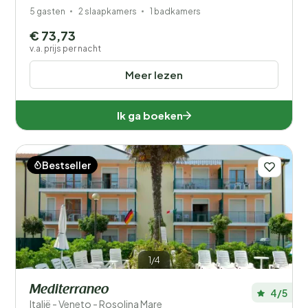
5 gasten
2 slaapkamers
1 badkamers
€ 73,73
v.a. prijs per nacht
Meer lezen
Ik ga boeken
Bestseller
1/4
Mediterraneo
4/5
Italië - Veneto - Rosolina Mare