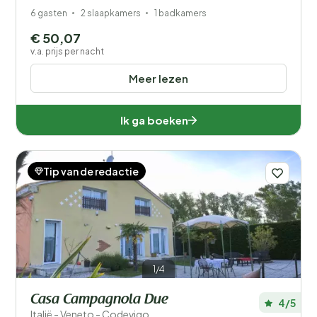
6 gasten
2 slaapkamers
1 badkamers
€ 50,07
v.a. prijs per nacht
Meer lezen
Ik ga boeken
Tip van de redactie
1/4
Casa Campagnola Due
4/5
Italië - Veneto - Codevigo