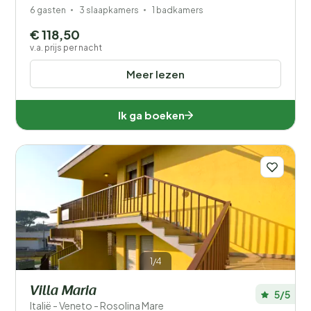
6 gasten
3 slaapkamers
1 badkamers
€ 118,50
v.a. prijs per nacht
Meer lezen
Ik ga boeken
1/4
Villa Maria
5/5
Italië - Veneto - Rosolina Mare