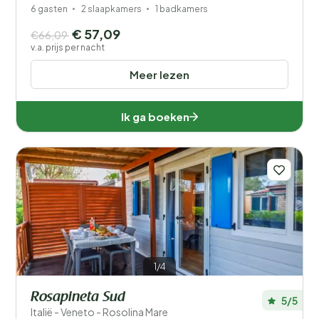
6 gasten
2 slaapkamers
1 badkamers
€ 57,09
€66,09
v.a. prijs per nacht
Meer lezen
Ik ga boeken
1/4
Rosapineta Sud
5/5
Italië - Veneto - Rosolina Mare