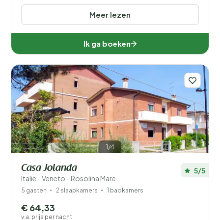
Meer lezen
Ik ga boeken
1/4
Casa Jolanda
5/5
Italië - Veneto - Rosolina Mare
5 gasten
2 slaapkamers
1 badkamers
€ 64,33
v.a. prijs per nacht