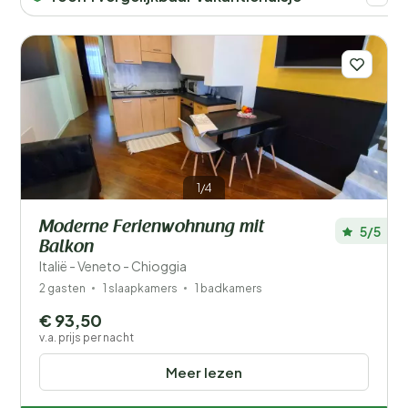
Afstand
1
Prijs
Ligging
Kinderen
Type vakantiehuisje
1/4
Populaire filters
Moderne Ferienwohnung mit
5/5
Balkon
Mindervaliden
Italië - Veneto - Chioggia
2 gasten
1 slaapkamers
1 badkamers
Voorzieningen
€ 93,50
Wellness
v.a. prijs per nacht
Meer lezen