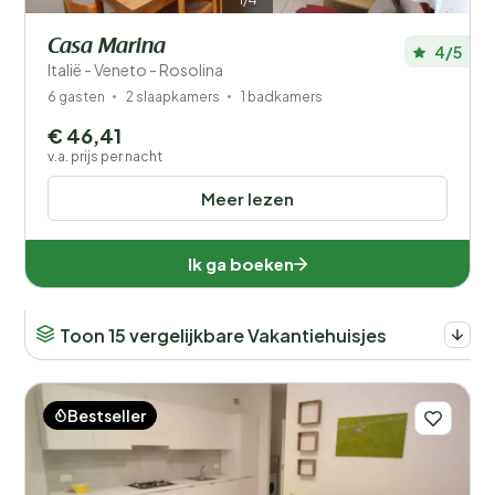
Casa Marina
4/5
Italië - Veneto - Rosolina
6 gasten
2 slaapkamers
1 badkamers
€ 46,41
v.a. prijs per nacht
Meer lezen
Ik ga boeken
Toon 15 vergelijkbare Vakantiehuisjes
Bestseller