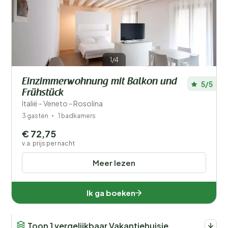
Filters opslaan
1/4
Einzimmerwohnung mit Balkon und
5/5
Frühstück
Je vakantie
Italië - Veneto - Rosolina
Kies reisdata en je gezelschap
3 gasten
1 badkamers
€ 72,75
Wanneer?
v.a. prijs per nacht
Meer lezen
Aantal gasten?
Ik ga boeken
Toon 1 vergelijkbaar Vakantiehuisje