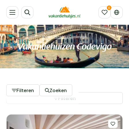
Italië
/
Veneto
/
Codevigo
Vakantiehuizen Codevigo
105 Accommodaties
Filteren
Zoeken
Filteren