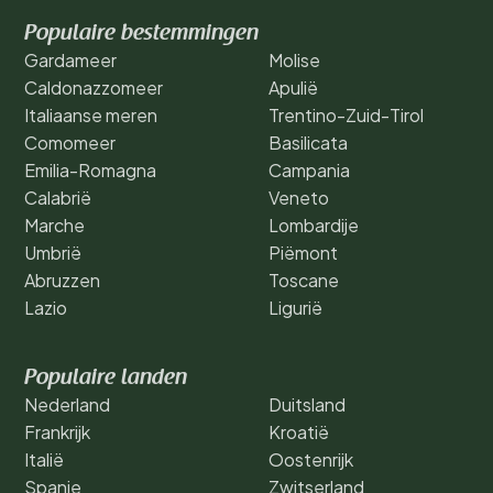
Populaire bestemmingen
Gardameer
Molise
Caldonazzomeer
Apulië
Italiaanse meren
Trentino-Zuid-Tirol
Comomeer
Basilicata
Emilia-Romagna
Campania
Calabrië
Veneto
Marche
Lombardije
Umbrië
Piëmont
Abruzzen
Toscane
Lazio
Ligurië
Populaire landen
Nederland
Duitsland
Frankrijk
Kroatië
Italië
Oostenrijk
Spanje
Zwitserland