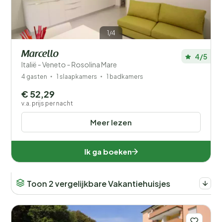
1/4
Marcello
4/5
Italië - Veneto - Rosolina Mare
4 gasten
1 slaapkamers
1 badkamers
€ 52,29
v.a. prijs per nacht
Meer lezen
Ik ga boeken
Toon 2 vergelijkbare Vakantiehuisjes