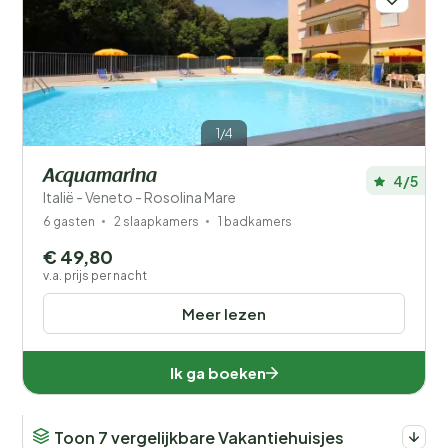
1/4
Acquamarina
4/5
Italië - Veneto - Rosolina Mare
6 gasten
2 slaapkamers
1 badkamers
€ 49,80
v.a. prijs per nacht
Meer lezen
Ik ga boeken
Toon 7 vergelijkbare Vakantiehuisjes