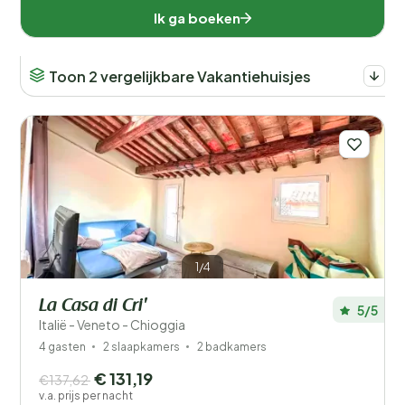
Ik ga boeken
Toon 2 vergelijkbare Vakantiehuisjes
1/4
La Casa di Cri'
5/5
Italië - Veneto - Chioggia
4 gasten
2 slaapkamers
2 badkamers
€ 131,19
€137,62
v.a. prijs per nacht