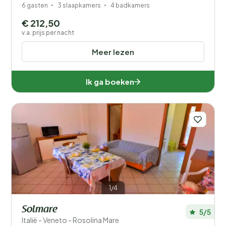
6 gasten
3 slaapkamers
4 badkamers
€ 212,50
v.a. prijs per nacht
Meer lezen
Ik ga boeken
1/4
Solmare
5/5
Italië - Veneto - Rosolina Mare