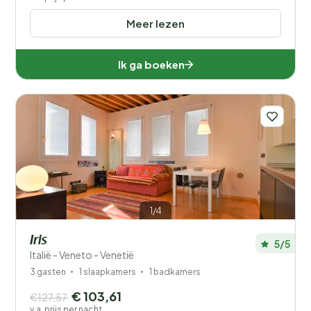
Meer lezen
Ik ga boeken
1/4
Iris
5/5
Italië - Veneto - Venetië
3 gasten
1 slaapkamers
1 badkamers
€ 103,61
€127,57
v.a. prijs per nacht