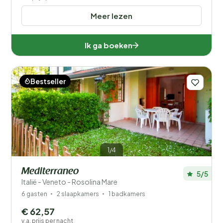
Meer lezen
Ik ga boeken
Bestseller
1/4
Mediterraneo
5/5
Italië - Veneto - Rosolina Mare
6 gasten
2 slaapkamers
1 badkamers
€ 62,57
v.a. prijs per nacht