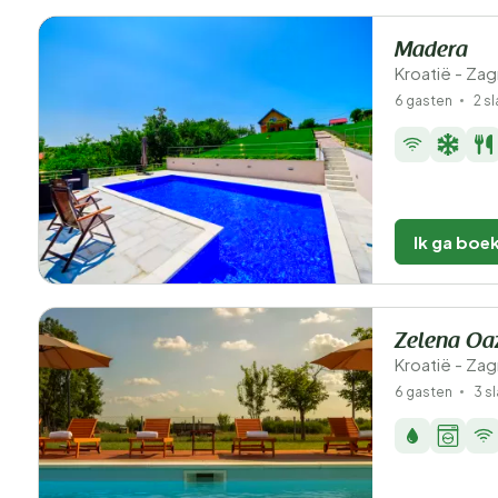
Madera
Kroatië - Za
6 gasten
2 s
Ik ga boe
Zelena Oa
Kroatië - Za
6 gasten
3 s