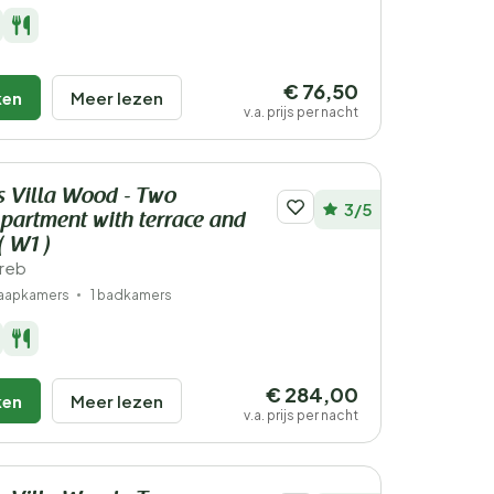
€ 76,50
ken
Meer lezen
v.a. prijs per nacht
s Villa Wood - Two
3/5
artment with terrace and
( W1 )
greb
laapkamers
1 badkamers
€ 284,00
ken
Meer lezen
v.a. prijs per nacht