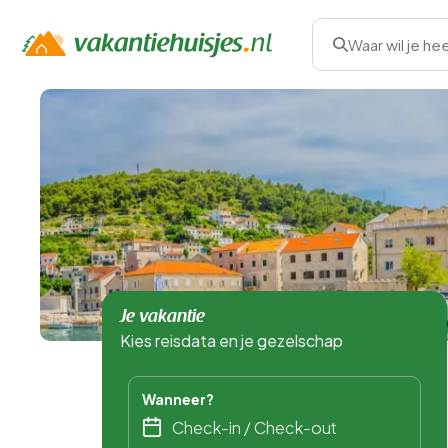
Waar wil je he
Je vakantie
Kies reisdata en je gezelschap
Wanneer?