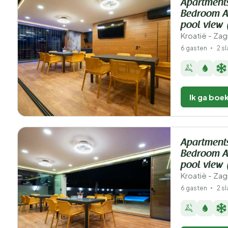
Apartment
Bedroom Ap
pool view 
Kroatië - Za
6 gasten
2 s
Ik ga boe
Apartment
Bedroom Ap
pool view 
Kroatië - Za
6 gasten
2 s