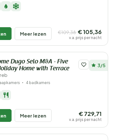
€ 105,36
€109,38
ken
Meer lezen
v.a. prijs per nacht
ome Dugo Selo M&A - Five
3/5
oliday Home with Terrace
greb
laapkamers
4 badkamers
€ 729,71
ken
Meer lezen
v.a. prijs per nacht