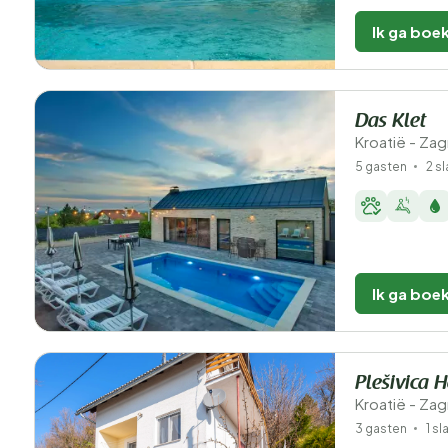
Ik ga boe
Das Klet
Kroatië - Za
5 gasten
2 s
Ik ga boe
Plešivica 
Kroatië - Za
3 gasten
1 s