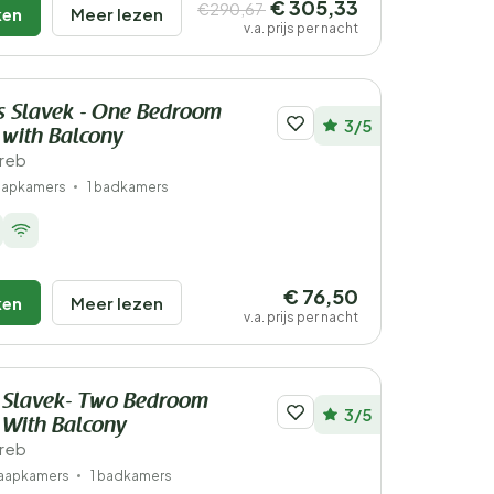
€ 305,33
€290,67
ken
Meer lezen
v.a. prijs per nacht
s Slavek - One Bedroom
3/5
 with Balcony
greb
laapkamers
1 badkamers
€ 76,50
ken
Meer lezen
v.a. prijs per nacht
 Slavek- Two Bedroom
3/5
 With Balcony
greb
laapkamers
1 badkamers