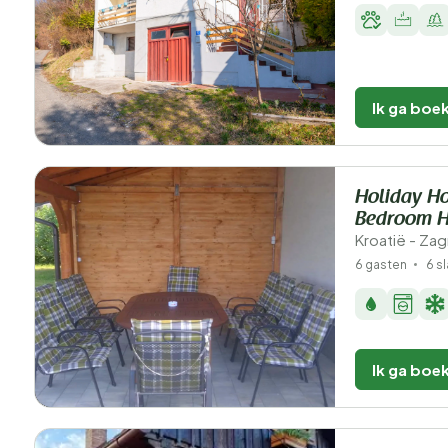
Ik ga boe
Holiday H
Bedroom H
Kroatië - Za
6 gasten
6 s
Ik ga boe