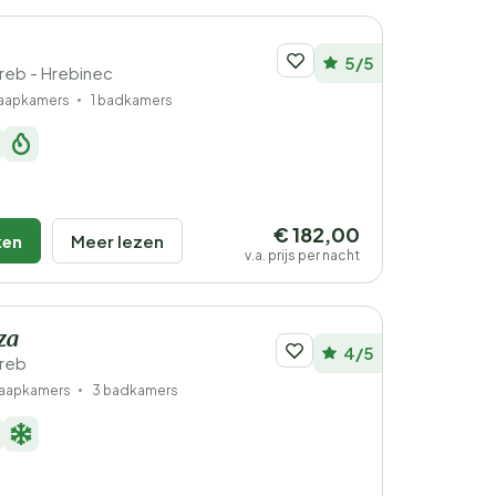
5/5
greb - Hrebinec
laapkamers
1 badkamers
€ 182,00
ken
Meer lezen
v.a. prijs per nacht
za
4/5
greb
laapkamers
3 badkamers