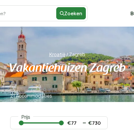
Zoeken
B
en?
Kroatië
/
Zagreb
Vakantiehuizen Zagreb
21 Accommodaties
Prijs
€
€