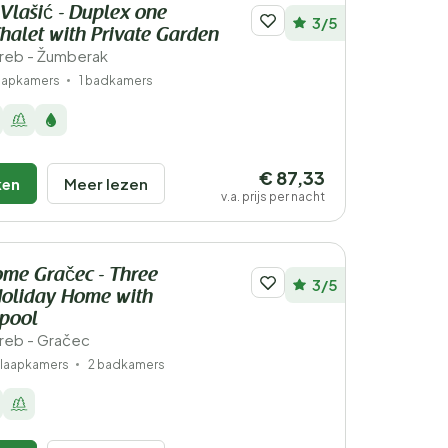
 Vlašić - Duplex one
3/5
alet with Private Garden
greb - Žumberak
laapkamers
1 badkamers
€ 87,33
ken
Meer lezen
v.a. prijs per nacht
me Gračec - Three
3/5
oliday Home with
pool
greb - Gračec
slaapkamers
2 badkamers