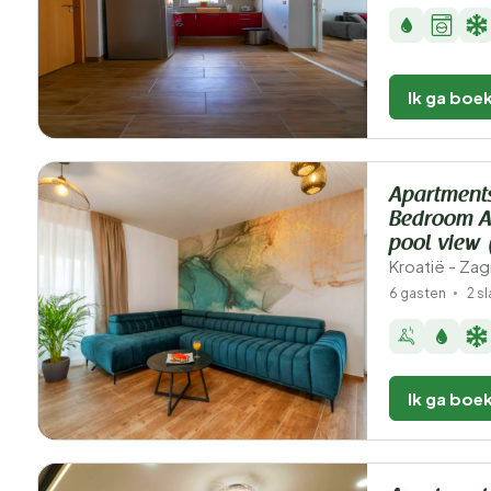
Ik ga boe
Apartment
Bedroom Ap
pool view 
Kroatië - Za
6 gasten
2 s
Ik ga boe