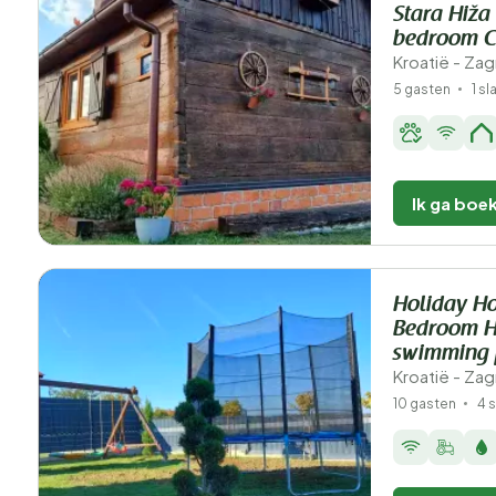
Stara Hiža
bedroom Ch
Kroatië - Za
5 gasten
1 s
Ik ga boe
Holiday Ho
Bedroom H
swimming 
Kroatië - Za
10 gasten
4 