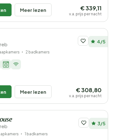
€ 339,11
ken
Meer lezen
v.a. prijs per nacht
4/5
greb
laapkamers
2 badkamers
€ 308,80
ken
Meer lezen
v.a. prijs per nacht
House
3/5
greb
laapkamers
1 badkamers