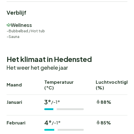
Verblijf
Wellness
Bubbelbad / Hot tub
Sauna
Het klimaat in Hedensted
Het weer het gehele jaar
Temperatuur
Luchtvochtighei
Maand
(°C)
(%)
3°
Januari
88%
/-1°
4°
Februari
85%
/-1°