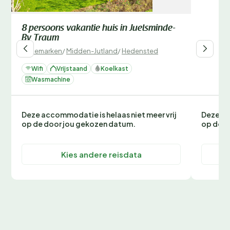
8 persoons vakantie huis in Juelsminde-
By Traum
Denemarken
/
Midden-Jutland
/
Hedensted
Wifi
Vrijstaand
Koelkast
Wasmachine
Deze accommodatie is helaas niet meer vrij
Deze ac
op de door jou gekozen datum.
op de d
Kies andere reisdata