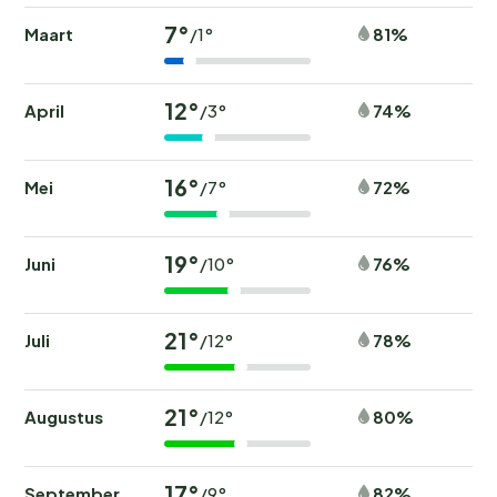
7°
Maart
81%
/1°
12°
April
74%
/3°
16°
Mei
72%
/7°
19°
Juni
76%
/10°
21°
Juli
78%
/12°
21°
Augustus
80%
/12°
17°
September
82%
/9°