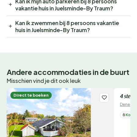
Kan ik mijn auto parkeren bij 8 persoons
vakantie huis in Juelsminde-By Traum?
Kan ik zwemmen bij 8 persoons vakantie
huis in Juelsminde-By Traum?
Andere accommodaties in de buurt
Misschien vind je dit ook leuk
Direct te boeken
Direct 
4 sterr
Denemar
Koelk