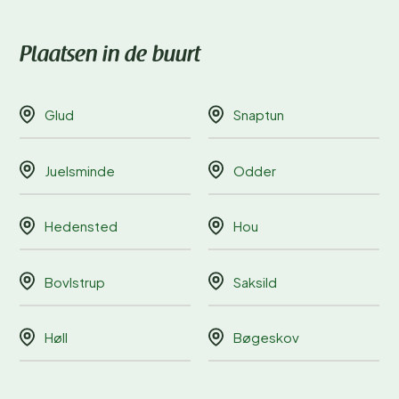
Plaatsen in de buurt
Glud
Snaptun
Juelsminde
Odder
Hedensted
Hou
Bovlstrup
Saksild
Høll
Bøgeskov