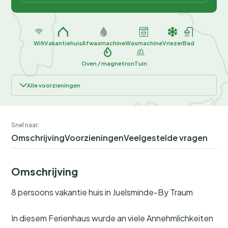
Wifi
Vakantiehuis
Afwasmachine
Wasmachine
Vriezer
Bad
Oven / magnetron
Tuin
Alle voorzieningen
Snel naar:
Omschrijving
Voorzieningen
Veelgestelde vragen
Omschrijving
8 persoons vakantie huis in Juelsminde-By Traum
In diesem Ferienhaus wurde an viele Annehmlichkeiten