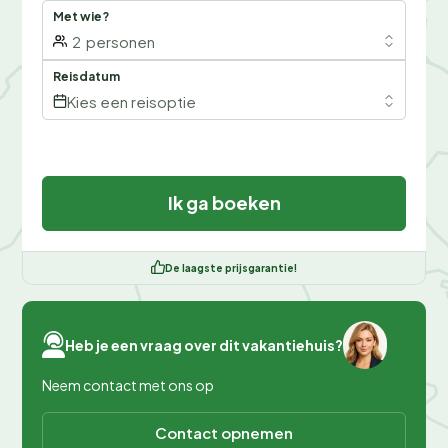
Met wie?
2
personen
Reisdatum
Kies een reisoptie
Ik ga boeken
De laagste prijsgarantie!
Heb je een vraag over dit vakantiehuis?
Neem contact met ons op
Contact opnemen