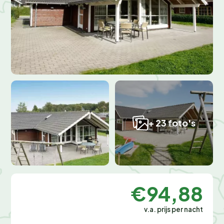
+ 23 foto's
€94,88
v.a. prijs per nacht