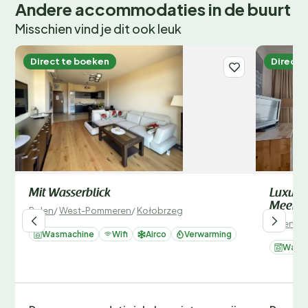
Andere accommodaties in de buurt
Misschien vind je dit ook leuk
Direct te boeken
Direct 
Mit Wasserblick
Luxuri
Meerbl
Polen
/
West-Pommeren
/
Kołobrzeg
Polen
/
W
Wasmachine
Wifi
Airco
Verwarming
Wasm