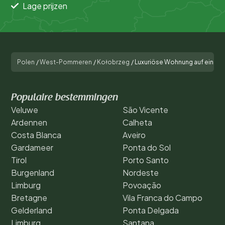
Lage prijzen
Polen
/
West-Pommeren
/
Kołobrzeg
/
Luxuriöse Wohnung auf einer D
Populaire bestemmingen
Veluwe
São Vicente
Ardennen
Calheta
Costa Blanca
Aveiro
Gardameer
Ponta do Sol
Tirol
Porto Santo
Burgenland
Nordeste
Limburg
Povoação
Bretagne
Vila Franca do Campo
Gelderland
Ponta Delgada
Limburg
Santana