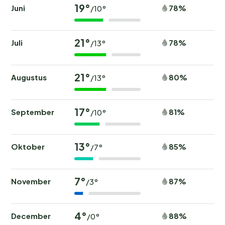
19°
Juni
78%
/10°
21°
Juli
78%
/13°
21°
Augustus
80%
/13°
17°
September
81%
/10°
13°
Oktober
85%
/7°
7°
November
87%
/3°
4°
December
88%
/0°