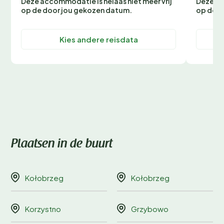
Deze accommodatie is helaas niet meer vrij
Deze ac
op de door jou gekozen datum.
op de d
Kies andere reisdata
Plaatsen in de buurt
Kołobrzeg
Kołobrzeg
Korzystno
Grzybowo