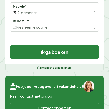
Met wie?
2
personen
Reisdatum
Kies een reisoptie
Ik ga boeken
De laagste prijsgarantie!
Heb je een vraag over dit vakantiehuis?
Neem contact met ons op
Contact opnemen