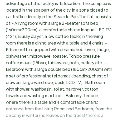
advantage of this facility is its location. The complex is
located in the spa part of the city, in a zone closed to
car traffic, directly in the Seaside ParkThe flat consists
of:- A living room with a large 2-seater sofa bed
(160cmx200cm), a comfortable chaise longue, LED TV
(42″), Bluray player, a low coffee table; in the living
room there is a dining area with a table and 4 chairs;-
Kitchenette equipped with ceramic hob, oven, fridge,
dishwasher, microwave, toaster, Tchibo pressure
coffee maker (15bar), tableware, pots, cutlery etc.;-
Bedroom with a large double bed (180cmx200cm) with
a set of professional hotel damask bedding, chest of
drawers, large wardrobe, desk, LCD TV;- Bathroom
with shower, washbasin, toilet, hairdryer, cotton
towels and washing machine;- Balcony-terrace,
where there is a table and 4 comfortable chairs;
entrance from the Living Room and Bedroom; from the
balcony in winter (no leaves on the trees) there is a