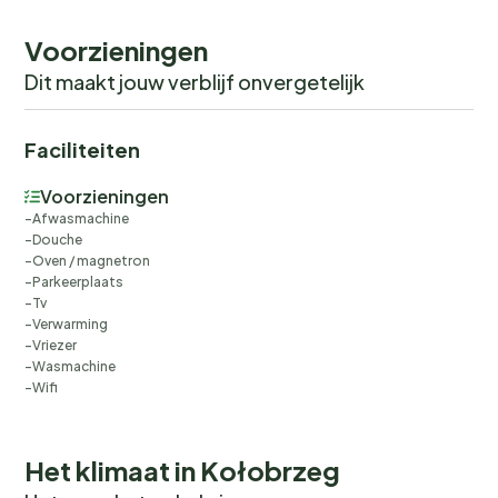
Buiten
Type gebouw: meergezinshuis. bouwjaar: 2010. geen
Voorzieningen
groepsboeking. geen jeugdgroepen.
Dit maakt jouw verblijf onvergetelijk
Faciliteiten
Voorzieningen
Afwasmachine
Douche
Oven / magnetron
Parkeerplaats
Tv
Verwarming
Vriezer
Wasmachine
Wifi
Het klimaat in Kołobrzeg