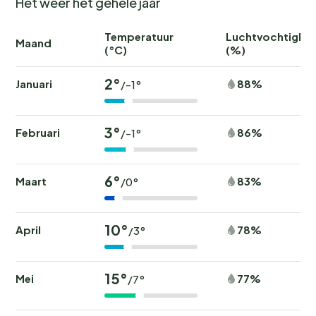
Het weer het gehele jaar
Temperatuur
Luchtvochtighei
Maand
(°C)
(%)
2°
Januari
88%
/-1°
3°
Februari
86%
/-1°
6°
Maart
83%
/0°
10°
April
78%
/3°
15°
Mei
77%
/7°