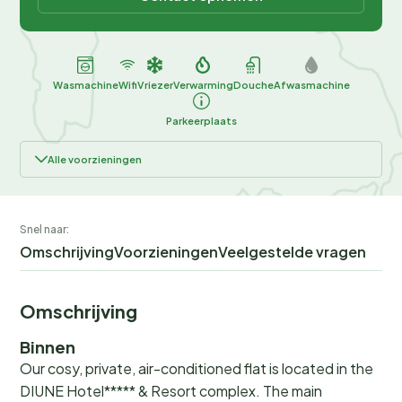
Wasmachine
Wifi
Vriezer
Verwarming
Douche
Afwasmachine
Parkeerplaats
Alle voorzieningen
Snel naar:
Omschrijving
Voorzieningen
Veelgestelde vragen
Omschrijving
Binnen
Our cosy, private, air-conditioned flat is located in the
DIUNE Hotel***** & Resort complex. The main