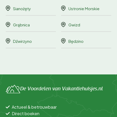
Sianożęty
Ustronie Morskie
Grąbnica
Gwizd
Dźwirzyno
Będzino
De Voordelen van Vakantiehuisjes.nl
Actueel & betrouwbaar
Direct boeken