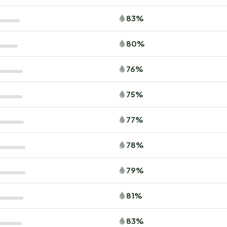
83%
80%
76%
75%
77%
78%
79%
81%
83%