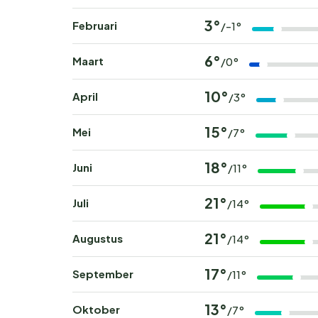
3°
Februari
/-1°
6°
Maart
/0°
10°
April
/3°
15°
Mei
/7°
18°
Juni
/11°
21°
Juli
/14°
21°
Augustus
/14°
17°
September
/11°
13°
Oktober
/7°