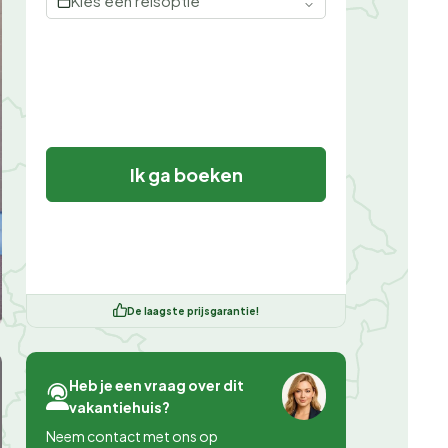
Kies een reisoptie
Ik ga boeken
De laagste prijsgarantie!
Heb je een vraag over dit
vakantiehuis?
Neem contact met ons op