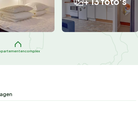
+ 13 foto's
ppartementencomplex
ragen