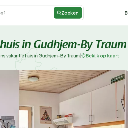
Zoeken
B
en?
 huis in Gudhjem-By Traum
Bekijk op kaart
ns vakantie huis in Gudhjem-By Traum
|