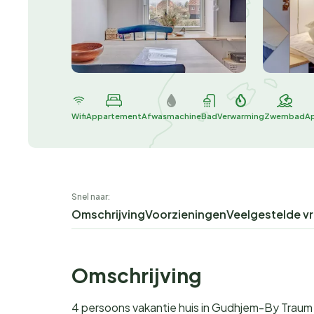
Wifi
Appartement
Afwasmachine
Bad
Verwarming
Zwembad
A
Snel naar:
Omschrijving
Voorzieningen
Veelgestelde v
Omschrijving
4 persoons vakantie huis in Gudhjem-By Traum