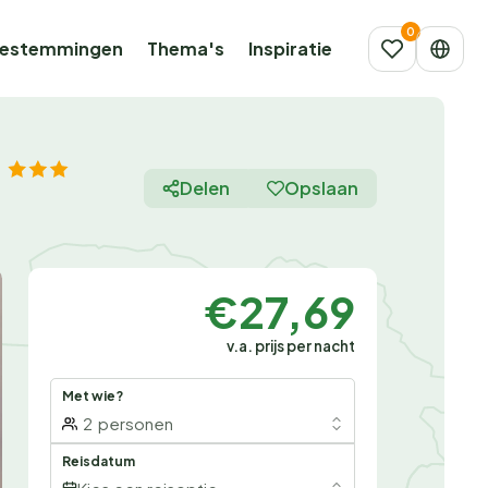
estemmingen
Thema's
Inspiratie
Delen
Opslaan
€27,69
v.a. prijs per nacht
Met wie?
2
personen
Reisdatum