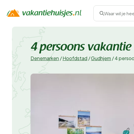
Waar wil je he
4 persoons vakantie
Denemarken
/
Hoofdstad
/
Gudhjem
/
4 persoo