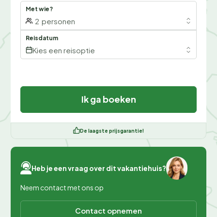
Met wie?
2
personen
Reisdatum
Kies een reisoptie
Ik ga boeken
De laagste prijsgarantie!
Heb je een vraag over dit vakantiehuis?
Neem contact met ons op
Contact opnemen