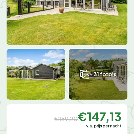
+ 31 foto's
€147,13
€159,20
v.a. prijs per nacht