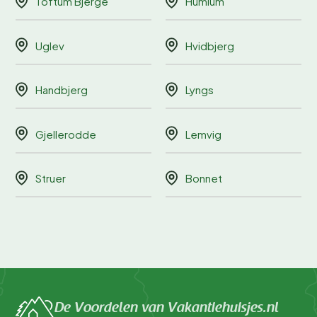
Toftum Bjerge
Humlum
Uglev
Hvidbjerg
Handbjerg
Lyngs
Gjellerodde
Lemvig
Struer
Bonnet
De Voordelen van Vakantiehuisjes.nl