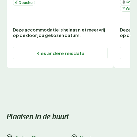
Koelk
Douche
Wifi
Deze accommodatie is helaas niet meer vrij
Deze ac
op de door jou gekozen datum.
op de d
Kies andere reisdata
Plaatsen in de buurt