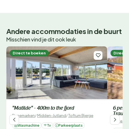
Andere accommodaties in de buurt
Misschien vind je dit ook leuk
Direct te boeken
Direct 
"Matilde" - 400m to the fjord
6 perso
Traum
Denemarken
/
Midden-Jutland
/
Toftum Bjerge
Denemar
Wasmachine
Tv
Parkeerplaats