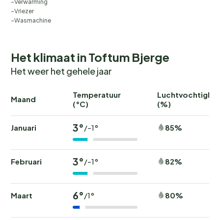
Verwarming
Vriezer
Wasmachine
Het klimaat in Toftum Bjerge
Het weer het gehele jaar
Temperatuur
Luchtvochtighei
Maand
(°C)
(%)
3°
Januari
85%
/-1°
3°
Februari
82%
/-1°
6°
Maart
80%
/1°