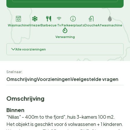
Wasmachine
Vriezer
Barbecue
Tv
Parkeerplaats
Douche
Afwasmachine
Verwarming
Alle voorzieningen
Snel naar:
Omschrijving
Voorzieningen
Veelgestelde vragen
Omschrijving
Binnen
"Nilias" - 400m to the fjord", huis 3-kamers 100 m2.
Het objekt is geschikt voor 6 volwassenen + 1 kinderen.