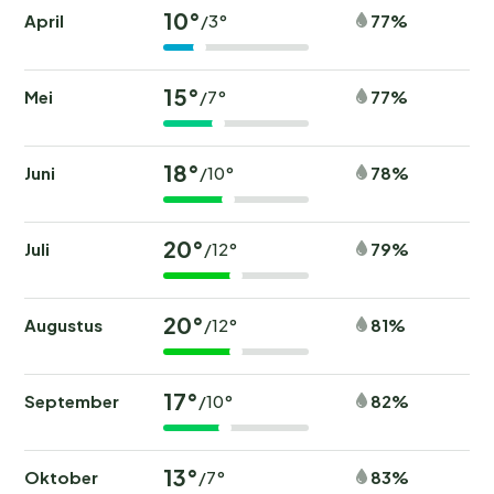
10°
April
77%
/3°
15°
Mei
77%
/7°
18°
Juni
78%
/10°
20°
Juli
79%
/12°
20°
Augustus
81%
/12°
17°
September
82%
/10°
13°
Oktober
83%
/7°