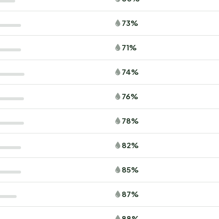
73%
71%
74%
76%
78%
82%
85%
87%
88%