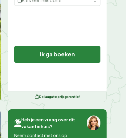
Kies een reisoptie
Ik ga boeken
De laagste prijsgarantie!
Heb je een vraag over dit
vakantiehuis?
Neem contact met ons op