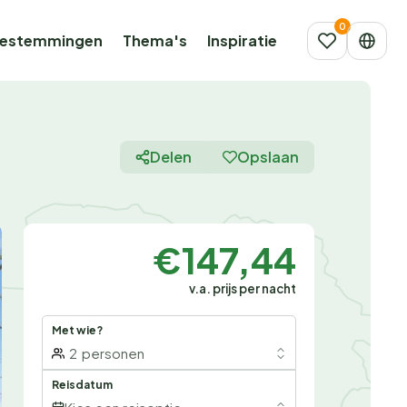
estemmingen
Thema's
Inspiratie
Delen
Opslaan
€147,44
v.a. prijs per nacht
Met wie?
2
personen
Reisdatum