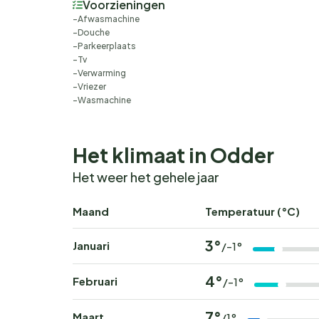
Voorzieningen
Afwasmachine
Douche
Parkeerplaats
Tv
Verwarming
Vriezer
Wasmachine
Het klimaat in Odder
Het weer het gehele jaar
Maand
Temperatuur (°C)
3°
Januari
/-1°
4°
Februari
/-1°
7°
Maart
/1°