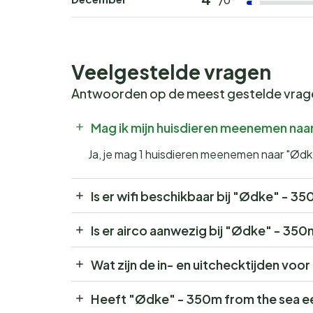
Veelgestelde vragen
Antwoorden op de meest gestelde vra
Mag ik mijn huisdieren meenemen naa
Ja, je mag 1 huisdieren meenemen naar "Ød
Is er wifi beschikbaar bij "Ødke" - 3
Is er airco aanwezig bij "Ødke" - 35
Wat zijn de in- en uitchecktijden vo
Heeft "Ødke" - 350m from the sea e