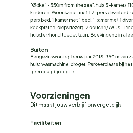
"Ødke" - 350m from the sea", huis 5-kamers 110
kinderen. Woonkamer met 1 2-pers divanbed, op
pers bed. 1 kamer met 1 bed. 1 kamer met 1 di
kookplaten, diepvriezer). 2 douche/WC's. Ter be
huisdier/hond toegestaan. Boekingen zijn all
Buiten
Eengezinswoning, bouwjaar 2018. 350 m van zee.
huis: wasmachine, droger. Parkeerplaats bij h
geen jeugdgroepen.
Voorzieningen
Dit maakt jouw verblijf onvergetelijk
Faciliteiten