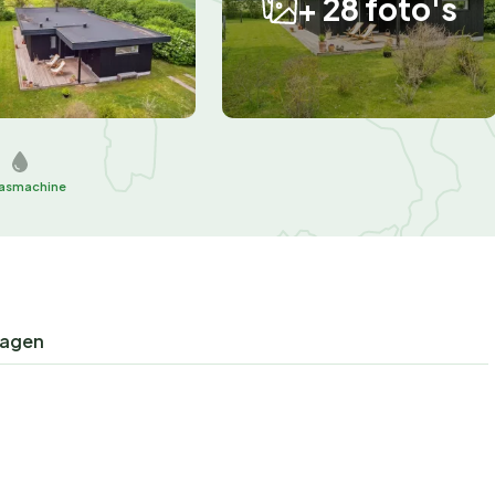
+ 28 foto's
asmachine
ragen