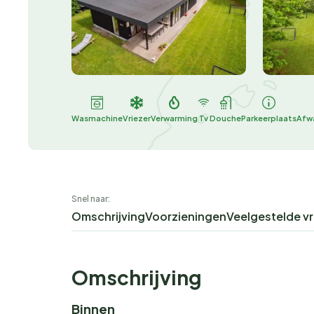
Wasmachine
Vriezer
Verwarming
Tv
Douche
Parkeerplaats
Afw
Snel naar:
Omschrijving
Voorzieningen
Veelgestelde v
Omschrijving
Binnen