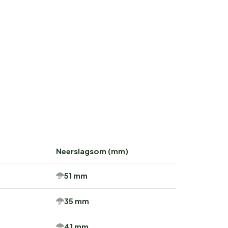
Neerslagsom (mm)
51 mm
35 mm
41 mm