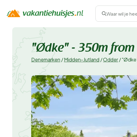
Waar wil je he
"Ødke" - 350m from 
Denemarken
/
Midden-Jutland
/
Odder
/
"Ødke"