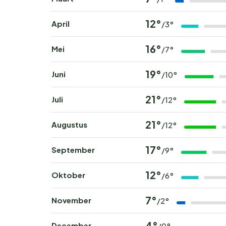
12°
April
/3°
16°
Mei
/7°
19°
Juni
/10°
21°
Juli
/12°
21°
Augustus
/12°
17°
September
/9°
12°
Oktober
/6°
7°
November
/2°
4°
December
/0°