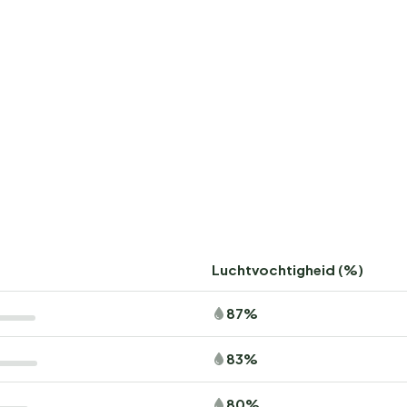
Luchtvochtigheid (%)
87%
83%
80%