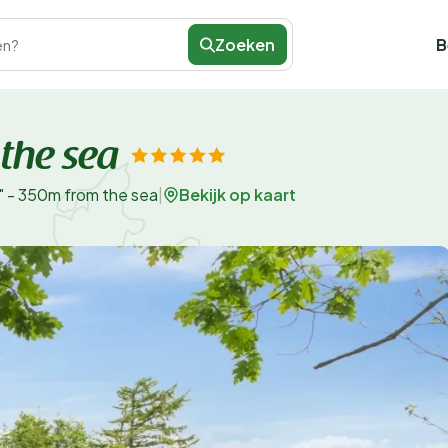
Zoeken
B
en?
the sea
Bekijk op kaart
 - 350m from the sea
|