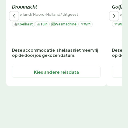
Droomzicht
Golfzic
Nederland
/
Noord-Holland
/
Uitgeest
Nederla
Koelkast
Tuin
Wasmachine
Wifi
Wifi
Deze accommodatie is helaas niet meer vrij
Deze ac
op de door jou gekozen datum.
op de d
Kies andere reisdata