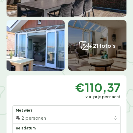
+ 21 foto's
€110,37
v.a. prijs per nacht
Met wie?
2
personen
Reisdatum