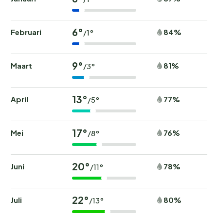
6°
Februari
84%
/1°
9°
Maart
81%
/3°
13°
April
77%
/5°
17°
Mei
76%
/8°
20°
Juni
78%
/11°
22°
Juli
80%
/13°