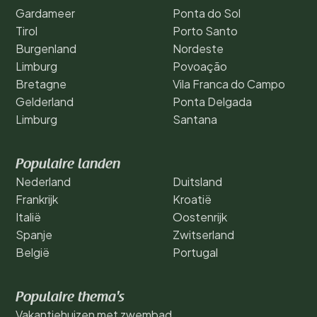
Gardameer
Ponta do Sol
Tirol
Porto Santo
Burgenland
Nordeste
Limburg
Povoação
Bretagne
Vila Franca do Campo
Gelderland
Ponta Delgada
Limburg
Santana
Populaire landen
Nederland
Duitsland
Frankrijk
Kroatië
Italië
Oostenrijk
Spanje
Zwitserland
België
Portugal
Populaire thema's
Vakantiehuizen met zwembad