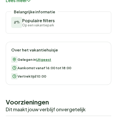
Lees meer
meerdere restaurants, fiets- en bootverhuur. Het park
is via de snelweg makkelijk bereikbaar en Schiphol is
Belangrijke informatie
dichtbij
Populaire filters
Op een vakantiepark
Over het vakantiehuisje
Gelegen in
Uitgeest
Aankomst vanaf 16:00 tot 18:00
Vertrektijd 10:00
Voorzieningen
Dit maakt jouw verblijf onvergetelijk