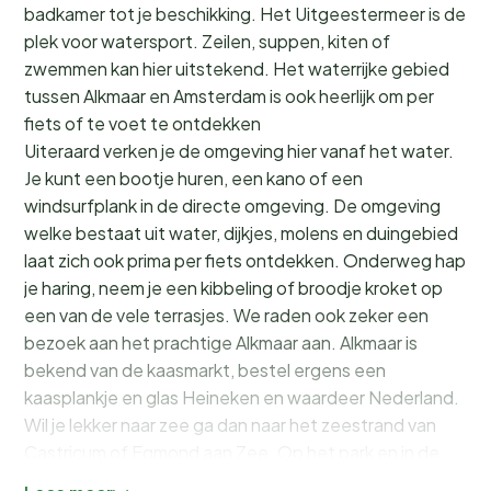
badkamer tot je beschikking. Het Uitgeestermeer is de
plek voor watersport. Zeilen, suppen, kiten of
zwemmen kan hier uitstekend. Het waterrijke gebied
tussen Alkmaar en Amsterdam is ook heerlijk om per
fiets of te voet te ontdekken
Uiteraard verken je de omgeving hier vanaf het water.
Je kunt een bootje huren, een kano of een
windsurfplank in de directe omgeving. De omgeving
welke bestaat uit water, dijkjes, molens en duingebied
laat zich ook prima per fiets ontdekken. Onderweg hap
je haring, neem je een kibbeling of broodje kroket op
een van de vele terrasjes. We raden ook zeker een
bezoek aan het prachtige Alkmaar aan. Alkmaar is
bekend van de kaasmarkt, bestel ergens een
kaasplankje en glas Heineken en waardeer Nederland.
Wil je lekker naar zee ga dan naar het zeestrand van
Castricum of Egmond aan Zee. Op het park en in de
haven zijn vele voorzieningen voorhanden, waaronder