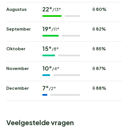
22°
Augustus
80%
/13°
19°
September
82%
/11°
15°
Oktober
85%
/8°
10°
November
87%
/4°
7°
December
88%
/2°
Veelgestelde vragen