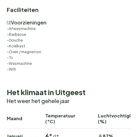
Faciliteiten
Voorzieningen
Afwasmachine
Barbecue
Douche
Koelkast
Oven / magnetron
Tv
Wasmachine
Wifi
Het klimaat in Uitgeest
Het weer het gehele jaar
Temperatuur
Luchtvochtighei
Maand
(°C)
(%)
6°
Januari
87%
/1°