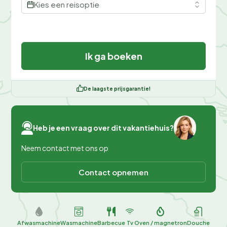
Kies een reisoptie
Ik ga boeken
De laagste prijsgarantie!
Heb je een vraag over dit vakantiehuis?
Neem contact met ons op
Contact opnemen
Afwasmachine
Wasmachine
Barbecue
Tv
Oven / magnetron
Douche