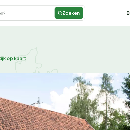
Zoeken
B
en?
ijk op kaart