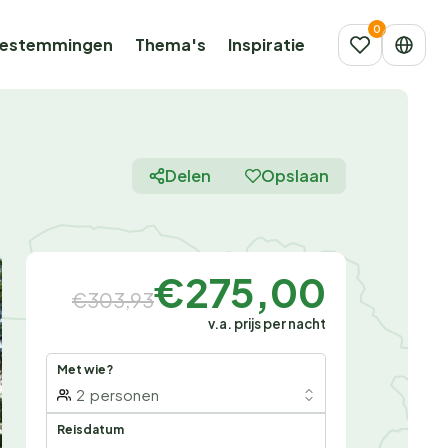
estemmingen
Thema's
Inspiratie
Delen
Opslaan
€275,00
€303,93
v.a. prijs per nacht
Met wie?
2
personen
Reisdatum