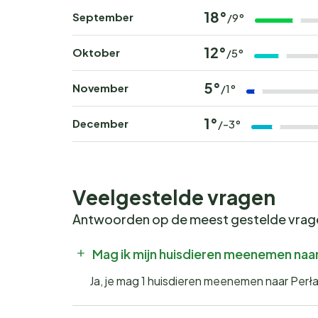
18°
September
/9°
12°
Oktober
/5°
5°
November
/1°
1°
December
/-3°
Veelgestelde vragen
Antwoorden op de meest gestelde vra
Mag ik mijn huisdieren meenemen naar
Ja, je mag 1 huisdieren meenemen naar Perł