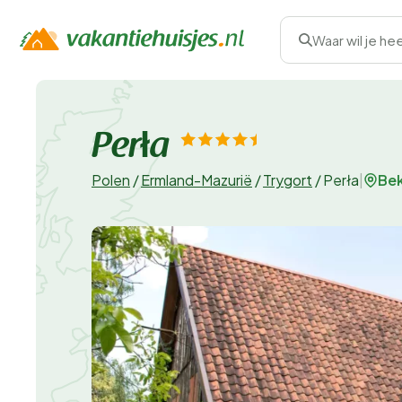
Waar wil je he
Perła
Bek
Polen
/
Ermland-Mazurië
/
Trygort
/
Perła
|