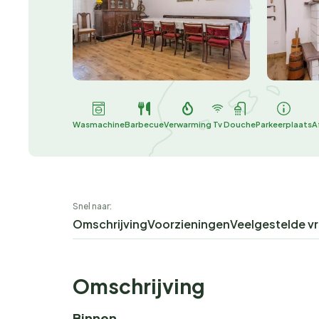
Wasmachine
Barbecue
Verwarming
Tv
Douche
Parkeerplaats
A
Snel naar:
Omschrijving
Voorzieningen
Veelgestelde v
Omschrijving
Binnen