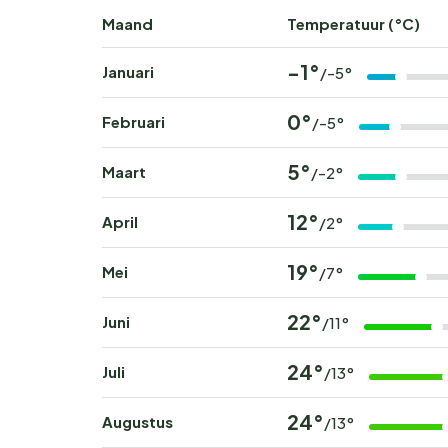
Maand
Temperatuur (°C)
-1°
Januari
/-5°
0°
Februari
/-5°
5°
Maart
/-2°
12°
April
/2°
19°
Mei
/7°
22°
Juni
/11°
24°
Juli
/13°
24°
Augustus
/13°