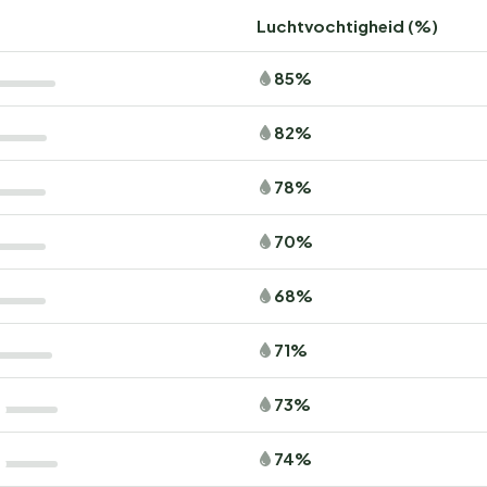
Luchtvochtigheid (%)
85%
82%
78%
70%
68%
71%
73%
74%