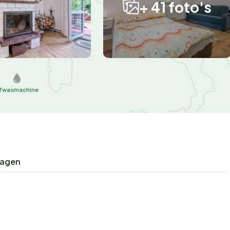
+ 41 foto's
fwasmachine
ragen