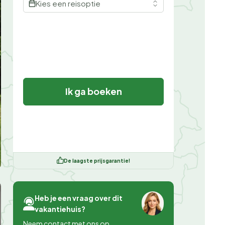
Kies een reisoptie
Ik ga boeken
De laagste prijsgarantie!
Heb je een vraag over dit
vakantiehuis?
Neem contact met ons op