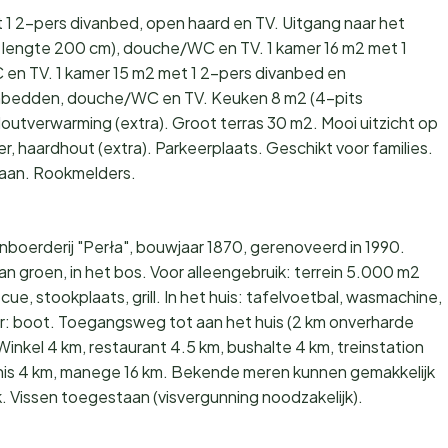
 2-pers divanbed, open haard en TV. Uitgang naar het
m, lengte 200 cm), douche/WC en TV. 1 kamer 16 m2 met 1
en TV. 1 kamer 15 m2 met 1 2-pers divanbed en
nbedden, douche/WC en TV. Keuken 8 m2 (4-pits
utverwarming (extra). Groot terras 30 m2. Mooi uitzicht op
er, haardhout (extra). Parkeerplaats. Geschikt voor families.
staan. Rookmelders.
oerderij "Perła", bouwjaar 1870, gerenoveerd in 1990.
an groen, in het bos. Voor alleengebruik: terrein 5.000 m2
ue, stookplaats, grill. In het huis: tafelvoetbal, wasmachine,
r: boot. Toegangsweg tot aan het huis (2 km onverharde
 Winkel 4 km, restaurant 4.5 km, bushalte 4 km, treinstation
nis 4 km, manege 16 km. Bekende meren kunnen gemakkelijk
. Vissen toegestaan (visvergunning noodzakelijk).