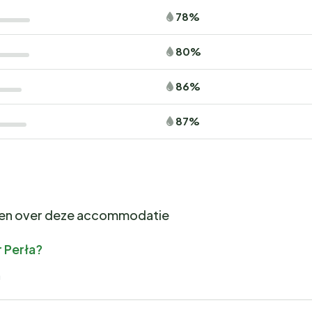
78%
80%
86%
87%
gen over deze accommodatie
 Perła?
a