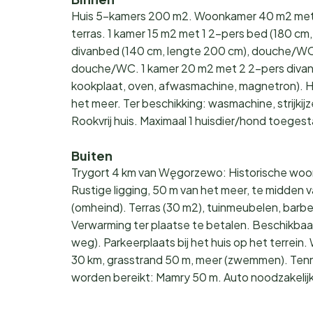
Huis 5-kamers 200 m2. Woonkamer 40 m2 met 1
terras. 1 kamer 15 m2 met 1 2-pers bed (180 c
divanbed (140 cm, lengte 200 cm), douche/WC 
douche/WC. 1 kamer 20 m2 met 2 2-pers diva
kookplaat, oven, afwasmachine, magnetron). Ho
het meer. Ter beschikking: wasmachine, strijkijz
Rookvrij huis. Maximaal 1 huisdier/hond toege
Buiten
Trygort 4 km van Węgorzewo: Historische woonb
Rustige ligging, 50 m van het meer, te midden v
(omheind). Terras (30 m2), tuinmeubelen, barbec
Verwarming ter plaatse te betalen. Beschikbaa
weg). Parkeerplaats bij het huis op het terrein.
30 km, grasstrand 50 m, meer (zwemmen). Ten
worden bereikt: Mamry 50 m. Auto noodzakelijk