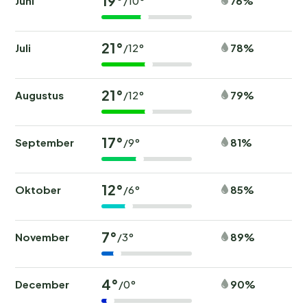
19°
Juni
76%
/10°
21°
Juli
78%
/12°
21°
Augustus
79%
/12°
17°
September
81%
/9°
12°
Oktober
85%
/6°
7°
November
89%
/3°
4°
December
90%
/0°