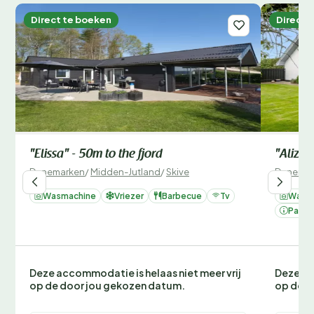
Direct te boeken
Direct 
"Elissa" - 50m to the fjord
"Aliza"
Denemarken
/
Midden-Jutland
/
Skive
Denemar
Wasmachine
Vriezer
Barbecue
Tv
Wasm
Parke
Deze accommodatie is helaas niet meer vrij
Deze ac
op de door jou gekozen datum.
op de d