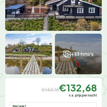
+ 33 foto's
€132,68
€143,18
v.a. prijs per nacht
Met wie?