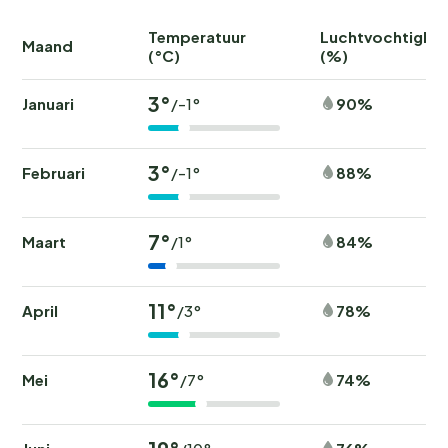
Temperatuur
Luchtvochtighei
Maand
(°C)
(%)
3°
Januari
90%
/-1°
3°
Februari
88%
/-1°
7°
Maart
84%
/1°
11°
April
78%
/3°
16°
Mei
74%
/7°