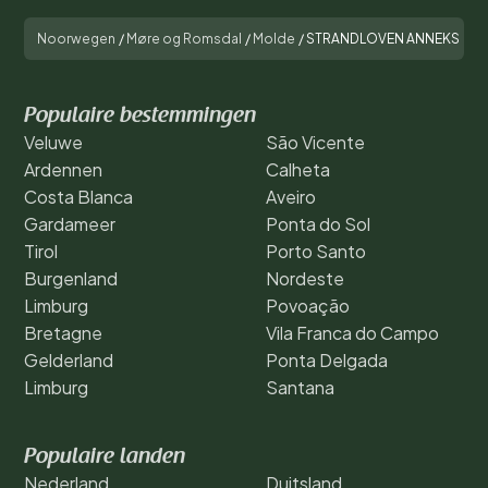
Noorwegen
/
Møre og Romsdal
/
Molde
/
STRANDLOVEN ANNEKS
Populaire bestemmingen
Veluwe
São Vicente
Ardennen
Calheta
Costa Blanca
Aveiro
Gardameer
Ponta do Sol
Tirol
Porto Santo
Burgenland
Nordeste
Limburg
Povoação
Bretagne
Vila Franca do Campo
Gelderland
Ponta Delgada
Limburg
Santana
Populaire landen
Nederland
Duitsland