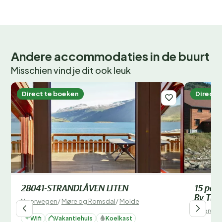
Andere accommodaties in de buurt
Misschien vind je dit ook leuk
Direct te boeken
Direct 
28041-STRANDLÅVEN LITEN
15 pers
By Tra
Noorwegen
/
Møre og Romsdal
/
Molde
Noorwe
Wifi
Vakantiehuis
Koelkast