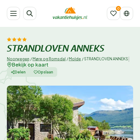
STRANDLOVEN ANNEKS
|
Noorwegen
/
Møre og Romsdal
/
Molde
/
STRANDLOVEN ANNEKS
Bekijk op kaart
Delen
Opslaan