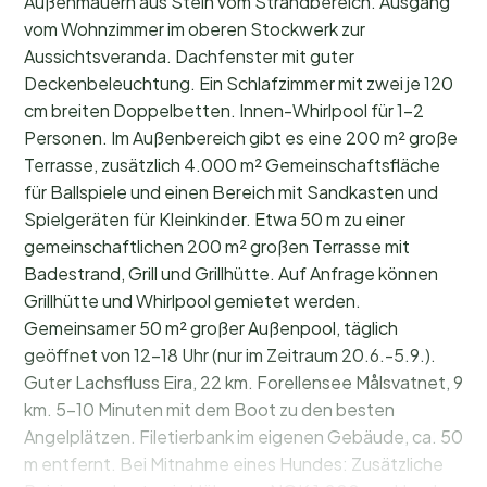
Außenmauern aus Stein vom Strandbereich. Ausgang
vom Wohnzimmer im oberen Stockwerk zur
Aussichtsveranda. Dachfenster mit guter
Deckenbeleuchtung. Ein Schlafzimmer mit zwei je 120
cm breiten Doppelbetten. Innen-Whirlpool für 1-2
Personen. Im Außenbereich gibt es eine 200 m² große
Terrasse, zusätzlich 4.000 m² Gemeinschaftsfläche
für Ballspiele und einen Bereich mit Sandkasten und
Spielgeräten für Kleinkinder. Etwa 50 m zu einer
gemeinschaftlichen 200 m² großen Terrasse mit
Badestrand, Grill und Grillhütte. Auf Anfrage können
Grillhütte und Whirlpool gemietet werden.
Gemeinsamer 50 m² großer Außenpool, täglich
geöffnet von 12-18 Uhr (nur im Zeitraum 20.6.-5.9.).
Guter Lachsfluss Eira, 22 km. Forellensee Målsvatnet, 9
km. 5–10 Minuten mit dem Boot zu den besten
Angelplätzen. Filetierbank im eigenen Gebäude, ca. 50
m entfernt. Bei Mitnahme eines Hundes: Zusätzliche