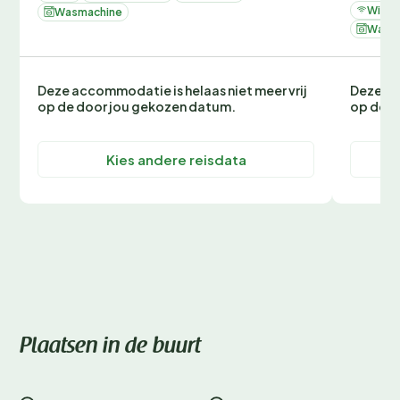
Wifi
Wasmachine
Wasm
Deze accommodatie is helaas niet meer vrij
Deze ac
op de door jou gekozen datum.
op de d
Kies andere reisdata
Plaatsen in de buurt