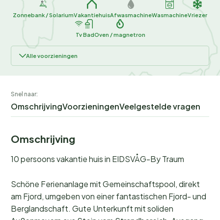
Zonnebank / Solarium
Vakantiehuis
Afwasmachine
Wasmachine
Vriezer
Tv
Bad
Oven / magnetron
Alle voorzieningen
Snel naar:
Omschrijving
Voorzieningen
Veelgestelde vragen
Omschrijving
10 persoons vakantie huis in EIDSVÅG-By Traum
Schöne Ferienanlage mit Gemeinschaftspool, direkt
am Fjord, umgeben von einer fantastischen Fjord- und
Berglandschaft. Gute Unterkunft mit soliden