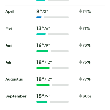
8°
April
74%
/2°
13°
Mei
71%
/6°
16°
Juni
73%
/9°
18°
Juli
75%
/12°
18°
Augustus
77%
/12°
15°
September
80%
/9°