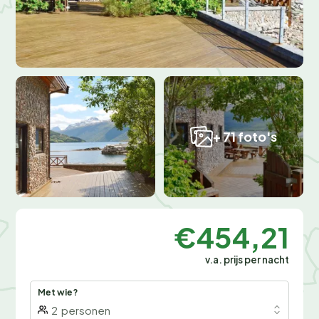
+ 71 foto's
€454,21
v.a. prijs per nacht
Met wie?
2
personen