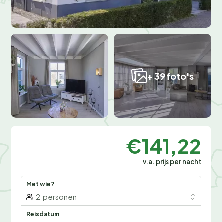
+ 39 foto's
€141,22
v.a. prijs per nacht
Met wie?
2
personen
Reisdatum