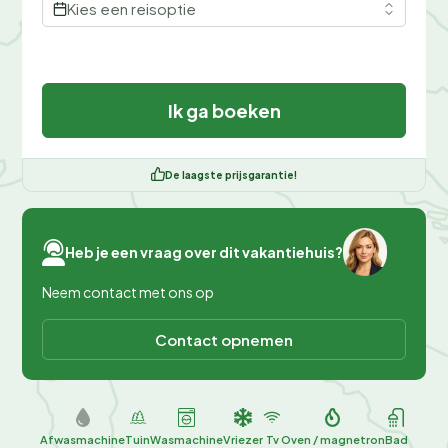
Kies een reisoptie
Ik ga boeken
De laagste prijsgarantie!
Heb je een vraag over dit vakantiehuis?
Neem contact met ons op
Contact opnemen
Afwasmachine
Tuin
Wasmachine
Vriezer
Tv
Oven / magnetron
Bad