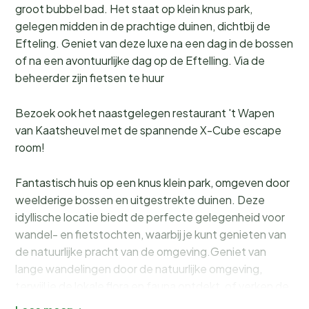
groot bubbel bad. Het staat op klein knus park,
gelegen midden in de prachtige duinen, dichtbij de
Efteling. Geniet van deze luxe na een dag in de bossen
of na een avontuurlijke dag op de Eftelling. Via de
beheerder zijn fietsen te huur
Bezoek ook het naastgelegen restaurant 't Wapen
van Kaatsheuvel met de spannende X-Cube escape
room!
Fantastisch huis op een knus klein park, omgeven door
weelderige bossen en uitgestrekte duinen. Deze
idyllische locatie biedt de perfecte gelegenheid voor
wandel- en fietstochten, waarbij je kunt genieten van
de natuurlijke pracht van de omgeving.Geniet van
lange wandelingen door de natuurlijke omgeving,
terwijl je de lokale flora en fauna ontdekt, of verken de
omgeving op de fiets en ontdek verborgen juweeltjes