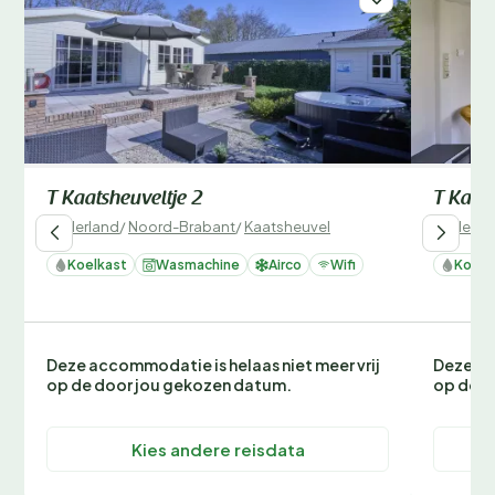
T Kaatsheuveltje 2
T Kaats
Nederland
/
Noord-Brabant
/
Kaatsheuvel
Nederla
Koelkast
Wasmachine
Airco
Wifi
Koelk
Deze accommodatie is helaas niet meer vrij
Deze ac
op de door jou gekozen datum.
op de d
Kies andere reisdata