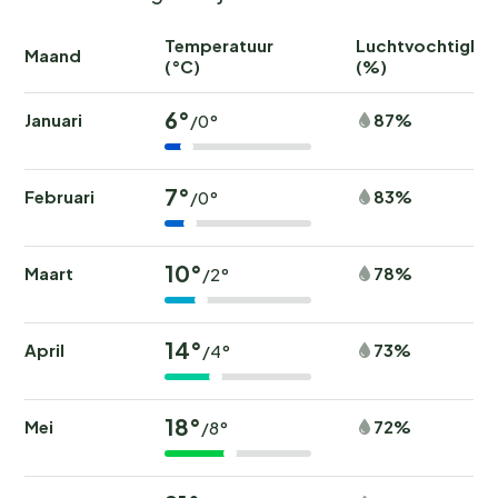
Temperatuur
Luchtvochtighei
Maand
(°C)
(%)
6°
Januari
87%
/0°
7°
Februari
83%
/0°
10°
Maart
78%
/2°
14°
April
73%
/4°
18°
Mei
72%
/8°