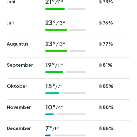
21°
Juni
73%
/11°
23°
Juli
76%
/13°
23°
Augustus
77%
/13°
19°
September
81%
/11°
15°
Oktober
85%
/7°
10°
November
88%
/4°
7°
December
88%
/1°