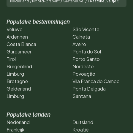
Nederland
/
Noord-Brabant
/
Kaatsheuvel
/
T Kaatsheuveltje 5
Populaire bestemmingen
Veluwe
São Vicente
Ardennen
Calheta
Costa Blanca
Aveiro
Gardameer
Ponta do Sol
Tirol
Porto Santo
Burgenland
Nordeste
Limburg
Povoação
Bretagne
Vila Franca do Campo
Gelderland
Ponta Delgada
Limburg
Santana
Populaire landen
Nederland
Duitsland
Frankrijk
Kroatië