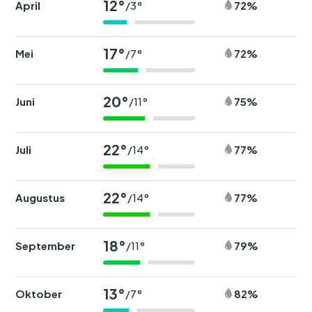
12°
April
72%
/3°
17°
Mei
72%
/7°
20°
Juni
75%
/11°
22°
Juli
77%
/14°
22°
Augustus
77%
/14°
18°
September
79%
/11°
13°
Oktober
82%
/7°