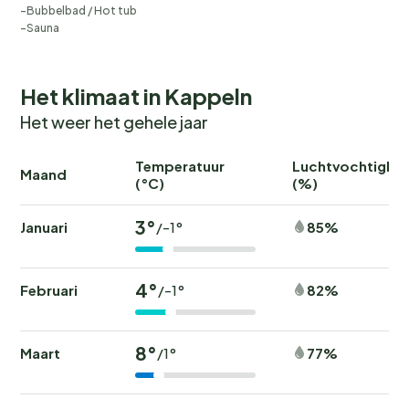
Bubbelbad / Hot tub
Sauna
Het klimaat in Kappeln
Het weer het gehele jaar
Temperatuur
Luchtvochtighei
Maand
(°C)
(%)
3°
Januari
85%
/-1°
4°
Februari
82%
/-1°
8°
Maart
77%
/1°