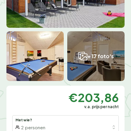
+ 17 foto's
€203,86
v.a. prijs per nacht
Met wie?
2
personen