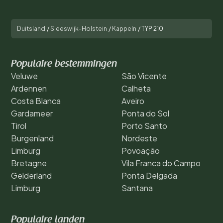
Duitsland
/
Sleeswijk-Holstein
/
Kappeln
/
TYP 210
Populaire bestemmingen
Veluwe
São Vicente
Ardennen
Calheta
Costa Blanca
Aveiro
Gardameer
Ponta do Sol
Tirol
Porto Santo
Burgenland
Nordeste
Limburg
Povoação
Bretagne
Vila Franca do Campo
Gelderland
Ponta Delgada
Limburg
Santana
Populaire landen