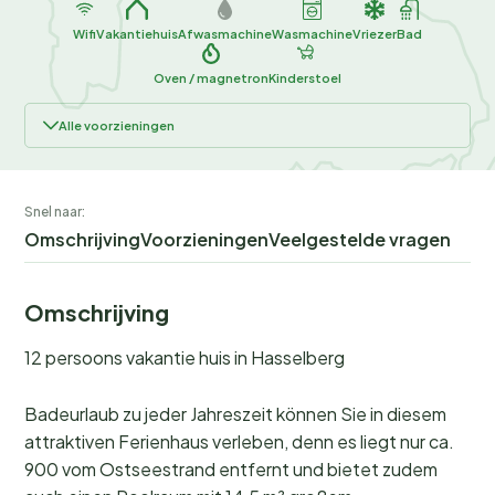
Wifi
Vakantiehuis
Afwasmachine
Wasmachine
Vriezer
Bad
Oven / magnetron
Kinderstoel
Alle voorzieningen
Snel naar:
Omschrijving
Voorzieningen
Veelgestelde vragen
Omschrijving
12 persoons vakantie huis in Hasselberg
Badeurlaub zu jeder Jahreszeit können Sie in diesem
attraktiven Ferienhaus verleben, denn es liegt nur ca.
900 vom Ostseestrand entfernt und bietet zudem