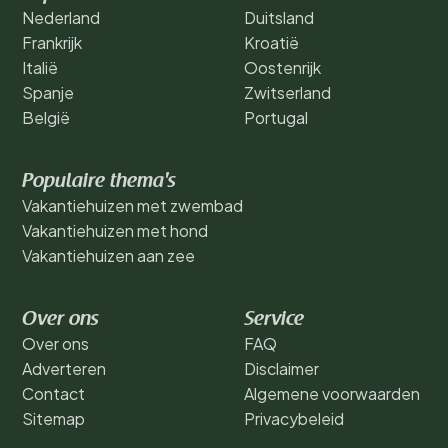
Nederland
Duitsland
Frankrijk
Kroatië
Italië
Oostenrijk
Spanje
Zwitserland
België
Portugal
Populaire thema's
Vakantiehuizen met zwembad
Vakantiehuizen met hond
Vakantiehuizen aan zee
Over ons
Service
Over ons
FAQ
Adverteren
Disclaimer
Contact
Algemene voorwaarden
Sitemap
Privacybeleid