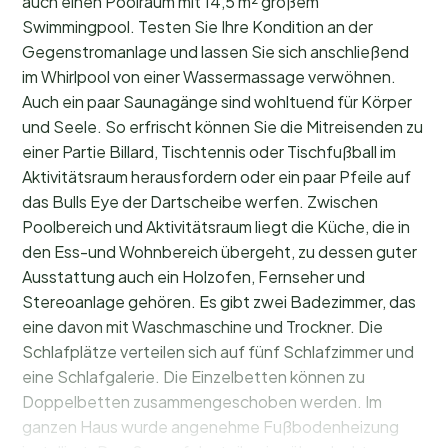
auch einen Poolraum mit 14,5 m² großem
Swimmingpool. Testen Sie Ihre Kondition an der
Gegenstromanlage und lassen Sie sich anschließend
im Whirlpool von einer Wassermassage verwöhnen.
Auch ein paar Saunagänge sind wohltuend für Körper
und Seele. So erfrischt können Sie die Mitreisenden zu
einer Partie Billard, Tischtennis oder Tischfußball im
Aktivitätsraum herausfordern oder ein paar Pfeile auf
das Bulls Eye der Dartscheibe werfen. Zwischen
Poolbereich und Aktivitätsraum liegt die Küche, die in
den Ess-und Wohnbereich übergeht, zu dessen guter
Ausstattung auch ein Holzofen, Fernseher und
Stereoanlage gehören. Es gibt zwei Badezimmer, das
eine davon mit Waschmaschine und Trockner. Die
Schlafplätze verteilen sich auf fünf Schlafzimmer und
eine Schlafgalerie. Die Einzelbetten können zu
Doppelbetten zusammengeschoben werden. Im
ganzen Haus wurde angenehme Fußbodenheizung