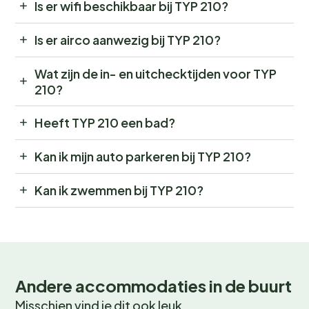
Is er wifi beschikbaar bij TYP 210?
Is er airco aanwezig bij TYP 210?
Wat zijn de in- en uitchecktijden voor TYP
210?
Heeft TYP 210 een bad?
Kan ik mijn auto parkeren bij TYP 210?
Kan ik zwemmen bij TYP 210?
Andere accommodaties in de buurt
Misschien vind je dit ook leuk