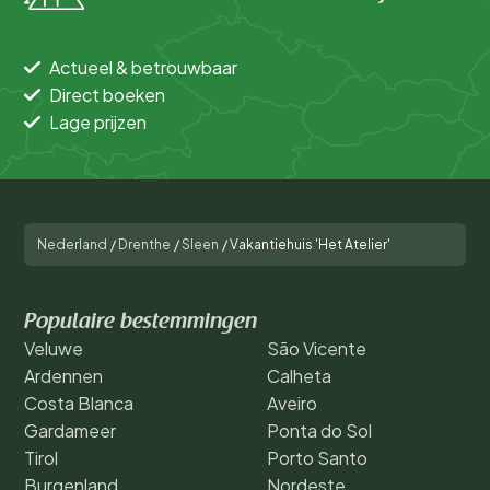
Actueel & betrouwbaar
Direct boeken
Lage prijzen
Nederland
/
Drenthe
/
Sleen
/
Vakantiehuis 'Het Atelier'
Populaire bestemmingen
Veluwe
São Vicente
Ardennen
Calheta
Costa Blanca
Aveiro
Gardameer
Ponta do Sol
Tirol
Porto Santo
Burgenland
Nordeste