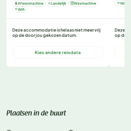
Afwasmachine
Landelijk
Wasmachine
Wifi
Wifi
Deze accommodatie is helaas niet meer vrij
Deze ac
op de door jou gekozen datum.
op de d
Kies andere reisdata
Plaatsen in de buurt