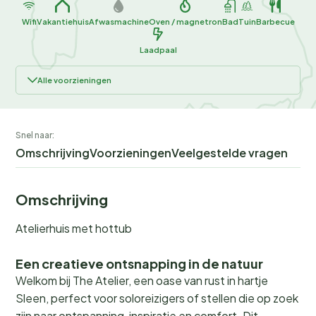
Wifi
Vakantiehuis
Afwasmachine
Oven / magnetron
Bad
Tuin
Barbecue
Laadpaal
Alle voorzieningen
Snel naar:
Omschrijving
Voorzieningen
Veelgestelde vragen
Omschrijving
Atelierhuis met hottub
Een creatieve ontsnapping in de natuur
Welkom bij The Atelier, een oase van rust in hartje
Sleen, perfect voor soloreizigers of stellen die op zoek
zijn naar ontspanning, inspiratie en comfort. Dit