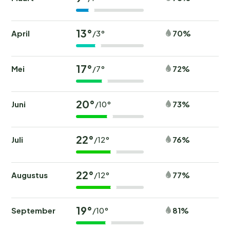
13°
April
70%
/3°
17°
Mei
72%
/7°
20°
Juni
73%
/10°
22°
Juli
76%
/12°
22°
Augustus
77%
/12°
19°
September
81%
/10°