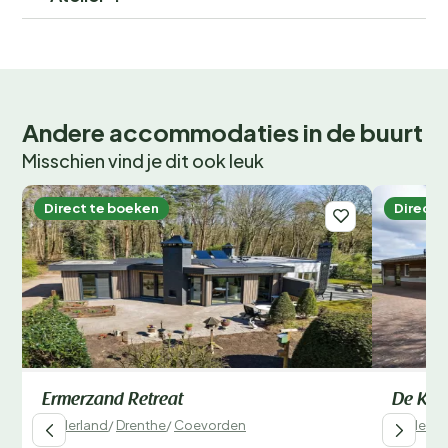
Andere accommodaties in de buurt
Misschien vind je dit ook leuk
Direct te boeken
Direct 
Ermerzand Retreat
De Kib
Nederland
/
Drenthe
/
Coevorden
Nederla