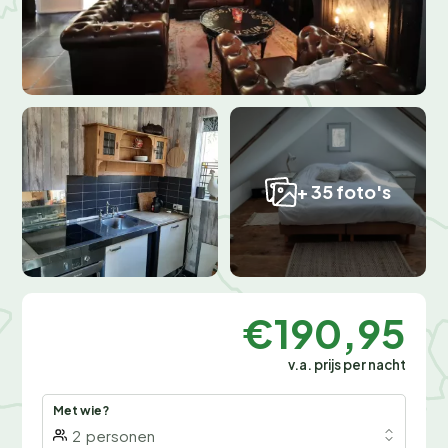
+ 35 foto's
€190,95
v.a. prijs per nacht
Met wie?
2
personen