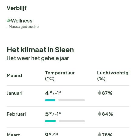
Verblijf
Wellness
Massagedouche
Het klimaat in Sleen
Het weer het gehele jaar
Temperatuur
Luchtvochtighei
Maand
(°C)
(%)
4°
Januari
87%
/-1°
5°
Februari
84%
/-1°
9°
Maart
78%
/1°