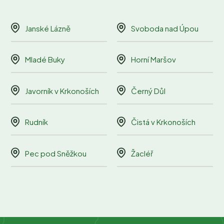
Janské Lázně
Svoboda nad Úpou
Mladé Buky
Horní Maršov
Javorník v Krkonoších
Černý Důl
Rudník
Čistá v Krkonoších
Pec pod Sněžkou
Žacléř