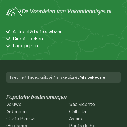
De Voordelen van Vakantiehuisjes.nl
Actueel & betrouwbaar
Direct boeken
Lage prijzen
Tsjechië
/
Hradec Králové
/
Janské Lázně
/
Villa Belvedere
Populaire bestemmingen
Veluwe
São Vicente
Ardennen
Calheta
Costa Blanca
Aveiro
Gardameer
Ponta do Sol