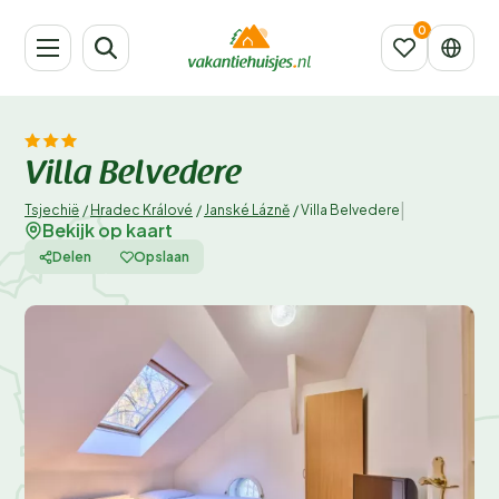
Villa Belvedere
|
Tsjechië
/
Hradec Králové
/
Janské Lázně
/
Villa Belvedere
Bekijk op kaart
Delen
Opslaan