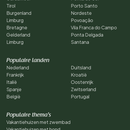
Tirol
Porto Santo
Burgenland
Nordeste
Limburg
Povoação
Bretagne
Vila Franca do Campo
Gelderland
Ponta Delgada
Limburg
Santana
Populaire landen
Nederland
Duitsland
Frankrijk
Kroatië
Italië
Oostenrijk
Spanje
Zwitserland
België
Portugal
Populaire thema's
Vakantiehuizen met zwembad
Vakantiehuizen met hond