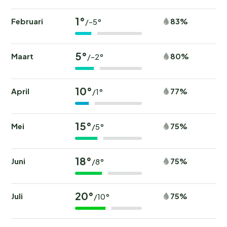
1°
Februari
83%
/-5°
5°
Maart
80%
/-2°
10°
April
77%
/1°
15°
Mei
75%
/5°
18°
Juni
75%
/8°
20°
Juli
75%
/10°