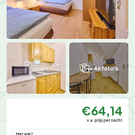
+ 46 foto's
€64,14
v.a. prijs per nacht
Met wie?