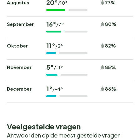
20°
Augustus
77%
/10°
16°
September
80%
/7°
11°
Oktober
82%
/3°
5°
November
85%
/-1°
1°
December
86%
/-4°
Veelgestelde vragen
Antwoorden op de meest gestelde vragen