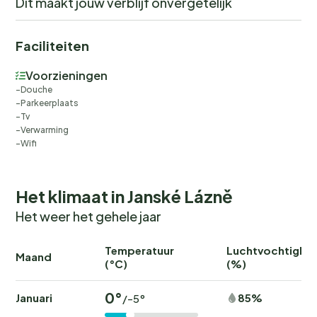
Dit maakt jouw verblijf onvergetelijk
Faciliteiten
Voorzieningen
Douche
Parkeerplaats
Tv
Verwarming
Wifi
Het klimaat in Janské Lázně
Het weer het gehele jaar
Temperatuur
Luchtvochtighei
Maand
(°C)
(%)
0°
Januari
85%
/-5°