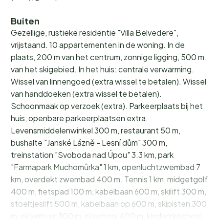
Buiten
Gezellige, rustieke residentie "Villa Belvedere",
vrijstaand. 10 appartementen in de woning. In de
plaats, 200 m van het centrum, zonnige ligging, 500 m
van het skigebied. In het huis: centrale verwarming.
Wissel van linnengoed (extra wissel te betalen). Wissel
van handdoeken (extra wissel te betalen).
Schoonmaak op verzoek (extra). Parkeerplaats bij het
huis, openbare parkeerplaatsen extra.
Levensmiddelenwinkel 300 m, restaurant 50 m,
bushalte "Janské Lázně - Lesní dům" 300 m,
treinstation "Svoboda nad Úpou" 3.3 km, park
"Farmapark Muchomůrka" 1 km, openluchtzwembad 7
km, overdekt zwembad 400 m. Tennis 1 km, midgetgolf
400 m, fietspad 100 m, kabelbaan 600 m, skilift 300 m,
stoeltjeslift 500 m, kabelbaan op 600 m, skipisten 300
m, skiverhuur 300 m, skischool 400 m, kinderskischool