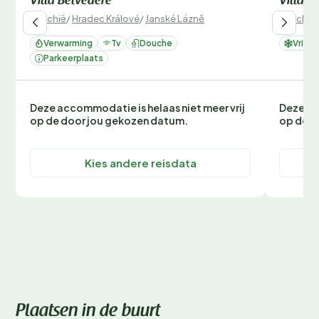
Villa Belvedere
Villa B
Tsjechië
/
Hradec Králové
/
Janské Lázně
Tsjechië
Verwarming
Tv
Douche
Vrieze
Parkeerplaats
Deze accommodatie is helaas niet meer vrij
Deze ac
op de door jou gekozen datum.
op de d
Kies andere reisdata
Plaatsen in de buurt