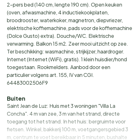
2-pers bed (140 cm, lengte 190 cm). Open keuken
(oven, afwasmachine, 4 inductiekookplaten,
broodrooster, waterkoker, magnetron, diepvriezer,
elektrische koffiemachine, pads voor de koffiemachine
(Dolce Gusto) extra). Douche/WC. Elektrische
verwarming. Balkon 15 m2. Zeer mooi uitzicht op zee.
Ter beschikking: wasmachine, strijkijzer, haardroger.
Internet (Internet (WiFi), gratis). 1 klein huisdier/hond
toegestaan. Rookmelders. Aanbod door een
particulier volgens art. 155, IV van CGI.
64483002506F9
Buiten
Saint Jean de Luz: Huis met 3 woningen "Villa La
Concha". 4 m van zee, 3 m van het strand, directe
toegang tot het strand. In het huis: bergruimte voor
fietsen. Winkel, bakkerij 100 m, voetgangersgebied 3
m, centrum te voet bereikbaar in 5 minuten, bushalte