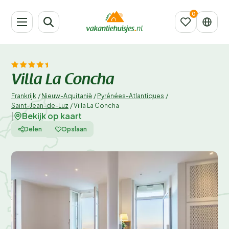
Villa La Concha
Frankrijk
/
Nieuw-Aquitanië
/
Pyrénées-Atlantiques
/
Saint-Jean-de-Luz
/
Villa La Concha
Bekijk op kaart
|
Delen
Opslaan