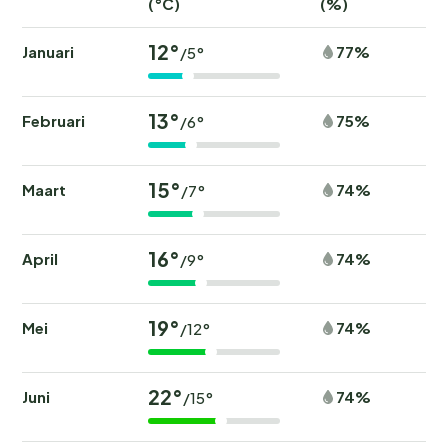
(°C)
(%)
12°
Januari
77%
/5°
13°
Februari
75%
/6°
15°
Maart
74%
/7°
16°
April
74%
/9°
19°
Mei
74%
/12°
22°
Juni
74%
/15°