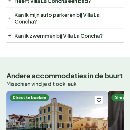
Heeft Villa La Concha een bad?
Kan ik mijn auto parkeren bij Villa La
Concha?
Kan ik zwemmen bij Villa La Concha?
Andere accommodaties in de buurt
Misschien vind je dit ook leuk
Direct te boeken
Direct 