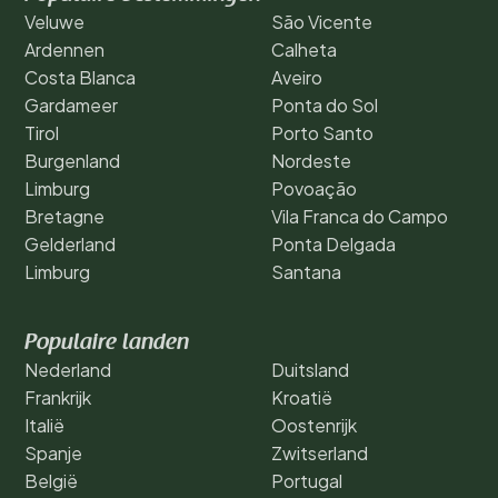
Veluwe
São Vicente
Ardennen
Calheta
Costa Blanca
Aveiro
Gardameer
Ponta do Sol
Tirol
Porto Santo
Burgenland
Nordeste
Limburg
Povoação
Bretagne
Vila Franca do Campo
Gelderland
Ponta Delgada
Limburg
Santana
Populaire landen
Nederland
Duitsland
Frankrijk
Kroatië
Italië
Oostenrijk
Spanje
Zwitserland
België
Portugal