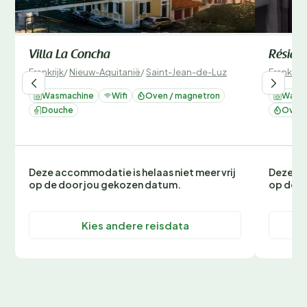
Villa La Concha
Réside
Frankrijk
/
Nieuw-Aquitanië
/
Saint-Jean-de-Luz
Frankrijk
Wasmachine
Wifi
Oven / magnetron
Wasm
Douche
Oven 
Deze accommodatie is helaas niet meer vrij
Deze ac
op de door jou gekozen datum.
op de d
Kies andere reisdata