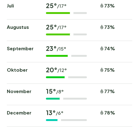
25°
Juli
73%
/17°
25°
Augustus
73%
/17°
23°
September
74%
/15°
20°
Oktober
75%
/12°
15°
November
77%
/8°
13°
December
78%
/6°