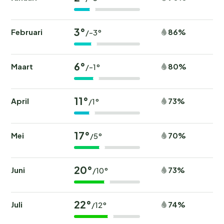
3°
Februari
86%
/-3°
6°
Maart
80%
/-1°
11°
April
73%
/1°
17°
Mei
70%
/5°
20°
Juni
73%
/10°
22°
Juli
74%
/12°