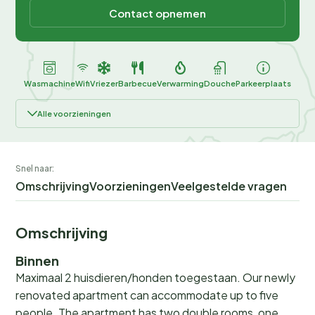
Contact opnemen
Wasmachine
Wifi
Vriezer
Barbecue
Verwarming
Douche
Parkeerplaats
Alle voorzieningen
Snel naar:
Omschrijving
Voorzieningen
Veelgestelde vragen
Omschrijving
Binnen
Maximaal 2 huisdieren/honden toegestaan. Our newly
renovated apartment can accommodate up to five
people. The apartment has two double rooms, one