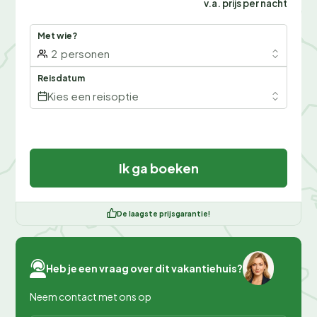
v.a. prijs per nacht
Met wie?
2
personen
Reisdatum
Kies een reisoptie
Ik ga boeken
De laagste prijsgarantie!
Heb je een vraag over dit vakantiehuis?
Neem contact met ons op