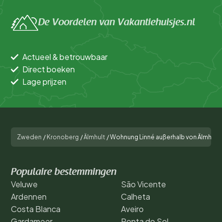
De Voordelen van Vakantiehuisjes.nl
Actueel & betrouwbaar
Direct boeken
Lage prijzen
Zweden
/
Kronoberg
/
Älmhult
/
Wohnung Linné außerhalb von Älmhult
Populaire bestemmingen
Veluwe
São Vicente
Ardennen
Calheta
Costa Blanca
Aveiro
Gardameer
Ponta do Sol