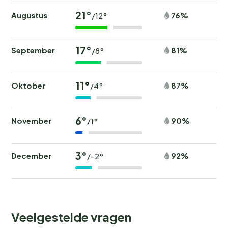
21°
Augustus
76%
/12°
17°
September
81%
/8°
11°
Oktober
87%
/4°
6°
November
90%
/1°
3°
December
92%
/-2°
Veelgestelde vragen