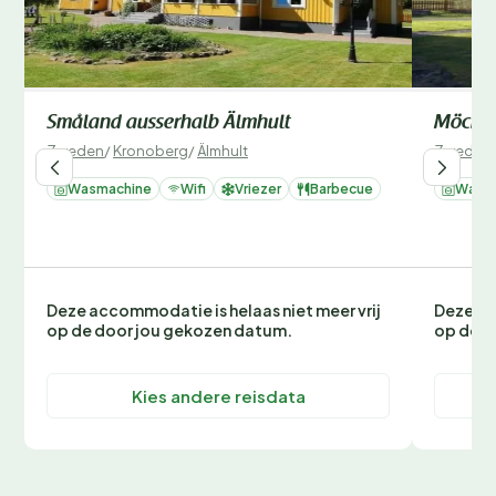
Småland ausserhalb Älmhult
Möckel
Zweden
/
Kronoberg
/
Älmhult
Zweden
Wasmachine
Wifi
Vriezer
Barbecue
Wasm
Deze accommodatie is helaas niet meer vrij
Deze ac
op de door jou gekozen datum.
op de d
Kies andere reisdata