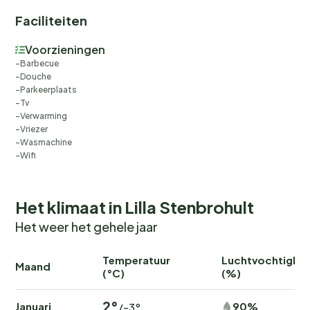
Faciliteiten
Voorzieningen
Barbecue
Douche
Parkeerplaats
Tv
Verwarming
Vriezer
Wasmachine
Wifi
Het klimaat in Lilla Stenbrohult
Het weer het gehele jaar
Temperatuur
Luchtvochtighei
Maand
(°C)
(%)
2°
Januari
90%
/-3°