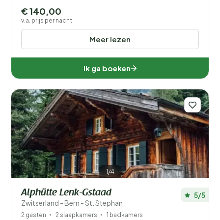
€ 140,00
v.a. prijs per nacht
Meer lezen
Ik ga boeken
1/4
Alphütte Lenk-Gstaad
5/5
Zwitserland - Bern - St. Stephan
2 gasten
2 slaapkamers
1 badkamers