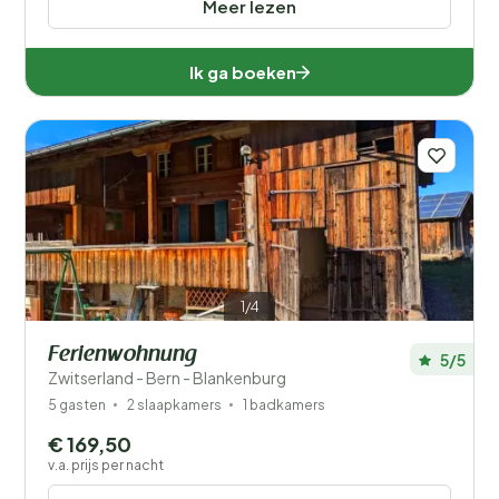
Meer lezen
Ik ga boeken
1/4
Ferienwohnung
5/5
Zwitserland - Bern - Blankenburg
5 gasten
2 slaapkamers
1 badkamers
€ 169,50
v.a. prijs per nacht