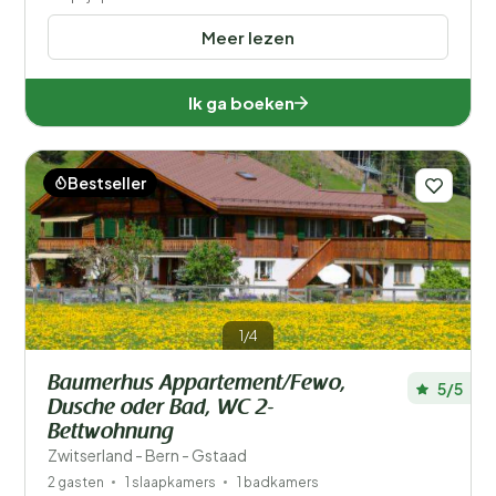
Meer lezen
Ik ga boeken
Bestseller
1/4
Baumerhus Appartement/Fewo,
5/5
Dusche oder Bad, WC 2-
Bettwohnung
Zwitserland - Bern - Gstaad
2 gasten
1 slaapkamers
1 badkamers