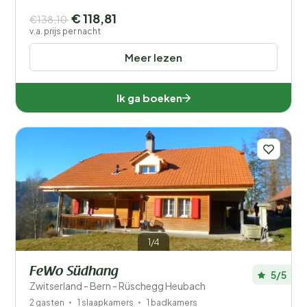
€ 118,81
€138,10
v.a. prijs per nacht
Meer lezen
Ik ga boeken
1/4
FeWo Südhang
5/5
Zwitserland - Bern - Rüschegg Heubach
2 gasten
1 slaapkamers
1 badkamers