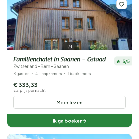
Filters opslaan
1/4
Familienchalet in Saanen – Gstaad
5/5
Je vakantie
Zwitserland - Bern - Saanen
Kies reisdata en je gezelschap
8 gasten
4 slaapkamers
1 badkamers
€ 333,33
Wanneer?
v.a. prijs per nacht
Meer lezen
Aantal gasten?
Ik ga boeken