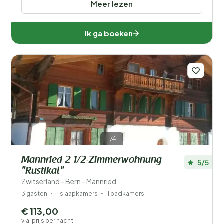
Meer lezen
Ik ga boeken
1/4
Mannried 2 1/2-Zimmerwohnung
5/5
"Rustikal"
Zwitserland - Bern - Mannried
3 gasten
1 slaapkamers
1 badkamers
€ 113,00
v.a. prijs per nacht