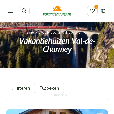
Zwitserland
/
Fribourg
/
Val-de-Charmey
Vakantiehuizen Val-de-
Charmey
194 Accommodaties
Filteren
Zoeken
Filteren