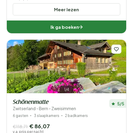
Meer lezen
Ik ga boeken
1/4
Schönenmatte
5/5
Zwitserland - Bern - Zweisimmen
6 gasten
3 slaapkamers
2 badkamers
€ 86,07
€118,71
v.a. prijs per nacht