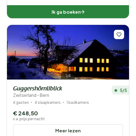
Ik ga boeken
1/4
Guggershörnliblick
5/5
Zwitserland - Bern
6 gasten
4 slaapkamers
1 badkamers
€ 248,50
v.a. prijs per nacht
Meer lezen