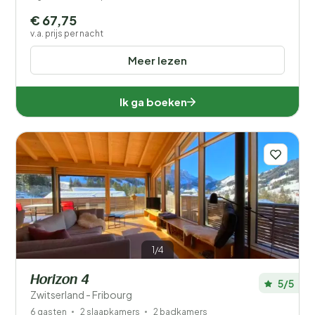
€ 67,75
v.a. prijs per nacht
Meer lezen
Ik ga boeken
1/4
Horizon 4
5/5
Zwitserland - Fribourg
6 gasten
2 slaapkamers
2 badkamers