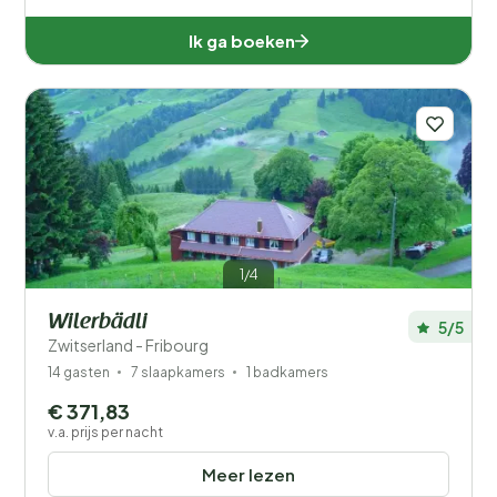
Ik ga boeken
1/4
Wilerbädli
5/5
Zwitserland - Fribourg
14 gasten
7 slaapkamers
1 badkamers
€ 371,83
v.a. prijs per nacht
Meer lezen