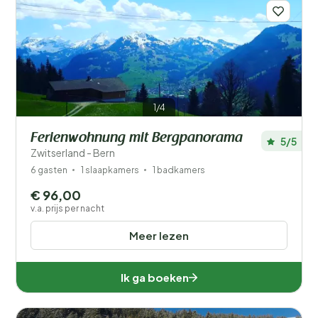
Afstand
1
Prijs
Type vakantiehuisje
1/4
Populaire filters
Ferienwohnung mit Bergpanorama
5/5
Mindervaliden
Zwitserland - Bern
6 gasten
1 slaapkamers
1 badkamers
Voorzieningen
€ 96,00
v.a. prijs per nacht
Wellness
Meer lezen
Ik ga boeken