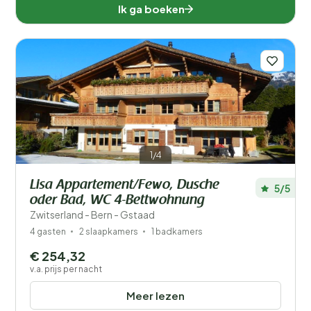
Ik ga boeken
1/4
Lisa Appartement/Fewo, Dusche
5/5
oder Bad, WC 4-Bettwohnung
Zwitserland - Bern - Gstaad
4 gasten
2 slaapkamers
1 badkamers
€ 254,32
v.a. prijs per nacht
Meer lezen