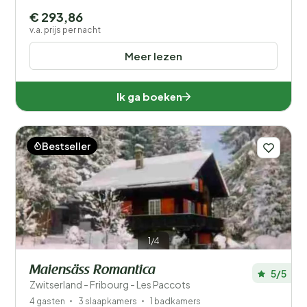
€ 293,86
v.a. prijs per nacht
Meer lezen
Ik ga boeken
Bestseller
1/4
Maiensäss Romantica
5/5
Zwitserland - Fribourg - Les Paccots
4 gasten
3 slaapkamers
1 badkamers