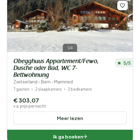
1/4
Obegghuus Appartement/Fewo,
5/5
Dusche oder Bad, WC 7-
Bettwohnung
Zwitserland - Bern - Mannried
7 gasten
2 slaapkamers
2 badkamers
€ 303,07
v.a. prijs per nacht
Meer lezen
Ik ga boeken