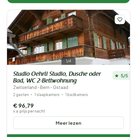
1/4
Studio Oehrli Studio, Dusche oder
5/5
Bad, WC 2-Bettwohnung
Zwitserland - Bern - Gstaad
2 gasten
1 slaapkamers
1 badkamers
€ 96,79
v.a. prijs per nacht
Meer lezen