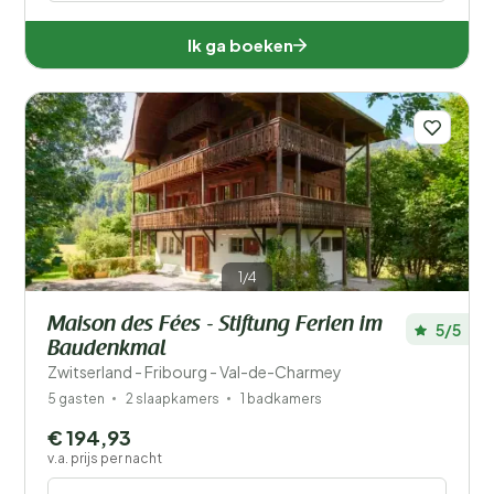
Ik ga boeken
1/4
Maison des Fées - Stiftung Ferien im
5/5
Baudenkmal
Zwitserland - Fribourg - Val-de-Charmey
5 gasten
2 slaapkamers
1 badkamers
€ 194,93
v.a. prijs per nacht