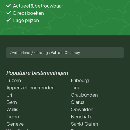
Actueel & betrouwbaar
Direct boeken
Lage prijzen
Zwitserland
/
Fribourg
/
Val-de-Charmey
Populaire bestemmingen
Luzern
Fribourg
Appenzell Innerrhoden
Jura
Uri
Graubünden
Bern
Glarus
Wallis
Obwalden
Ticino
Neuchâtel
Genève
Sankt Gallen