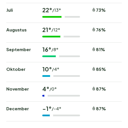
22°
Juli
73%
/13°
21°
Augustus
76%
/12°
16°
September
81%
/8°
10°
Oktober
85%
/4°
4°
November
87%
/0°
-1°
December
87%
/-4°