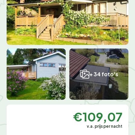
+ 34 foto's
€109,07
v.a. prijs per nacht