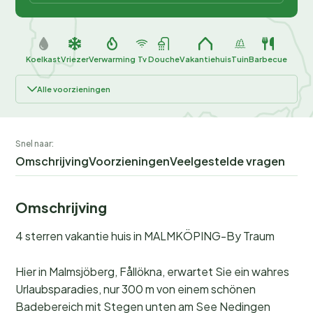
Koelkast
Vriezer
Verwarming
Tv
Douche
Vakantiehuis
Tuin
Barbecue
Alle voorzieningen
Snel naar:
Omschrijving
Voorzieningen
Veelgestelde vragen
Omschrijving
4 sterren vakantie huis in MALMKÖPING-By Traum
Hier in Malmsjöberg, Fållökna, erwartet Sie ein wahres
Urlaubsparadies, nur 300 m von einem schönen
Badebereich mit Stegen unten am See Nedingen