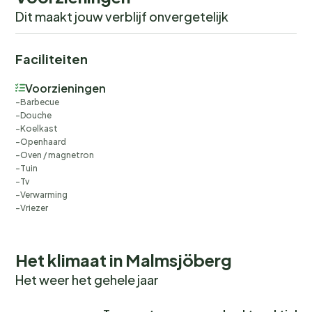
Dit maakt jouw verblijf onvergetelijk
Faciliteiten
Voorzieningen
Barbecue
Douche
Koelkast
Openhaard
Oven / magnetron
Tuin
Tv
Verwarming
Vriezer
Het klimaat in Malmsjöberg
Het weer het gehele jaar