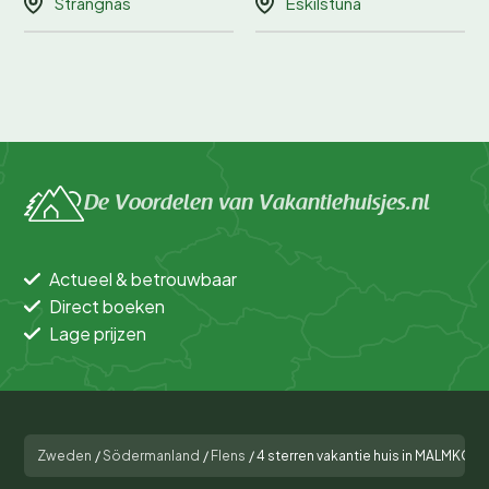
Strängnäs
Eskilstuna
De Voordelen van Vakantiehuisjes.nl
Actueel & betrouwbaar
Direct boeken
Lage prijzen
Zweden
/
Södermanland
/
Flens
/
4 sterren vakantie huis in MALMKÖP