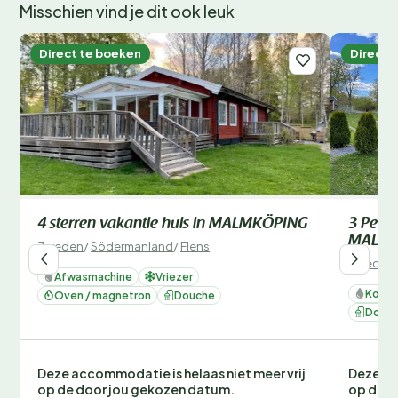
Misschien vind je dit ook leuk
Direct te boeken
Direct 
4 sterren vakantie huis in MALMKÖPING
3 Perso
MALMK
Zweden
/
Södermanland
/
Flens
Zweden
Afwasmachine
Vriezer
Koelk
Oven / magnetron
Douche
Douc
Deze accommodatie is helaas niet meer vrij
Deze ac
op de door jou gekozen datum.
op de d