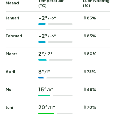
Temperatuur
Luchtvochtighei
Maand
(°C)
(%)
-2°
Januari
85%
/-6°
-2°
Februari
83%
/-6°
2°
Maart
80%
/-3°
8°
April
73%
/1°
15°
Mei
68%
/6°
20°
Juni
70%
/11°