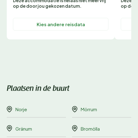
Deze accommodatie is helaas niet meer vrij
Deze ac
op de door jou gekozen datum.
op de d
Kies andere reisdata
Plaatsen in de buurt
Norje
Mörrum
Gränum
Bromölla