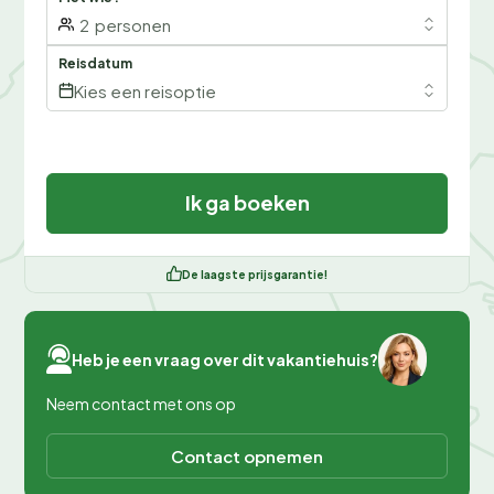
2
personen
Reisdatum
Kies een reisoptie
Ik ga boeken
De laagste prijsgarantie!
Heb je een vraag over dit vakantiehuis?
Neem contact met ons op
Contact opnemen