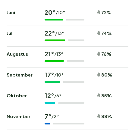
20°
Juni
72%
/10°
22°
Juli
74%
/13°
21°
Augustus
76%
/13°
17°
September
80%
/10°
12°
Oktober
85%
/6°
7°
November
88%
/2°