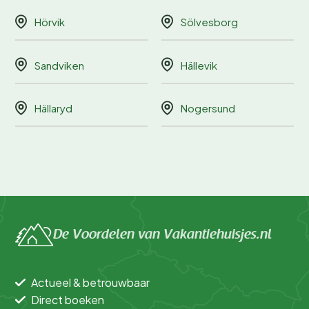
Hörvik
Sölvesborg
Sandviken
Hällevik
Hällaryd
Nogersund
De Voordelen van Vakantiehuisjes.nl
Actueel & betrouwbaar
Direct boeken