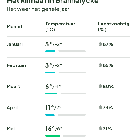
Het weer het gehele jaar
Temperatuur
Luchtvochtighei
Maand
(°C)
(%)
3°
Januari
87%
/-2°
3°
Februari
85%
/-2°
6°
Maart
80%
/-1°
11°
April
73%
/2°
16°
Mei
71%
/6°