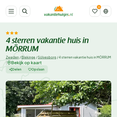
4 sterren vakantie huis in
MÖRRUM
Zweden
/
Blekinge
/
Sölvesborg
/
4 sterren vakantie huis in MÖRRUM
Bekijk op kaart
|
Delen
Opslaan