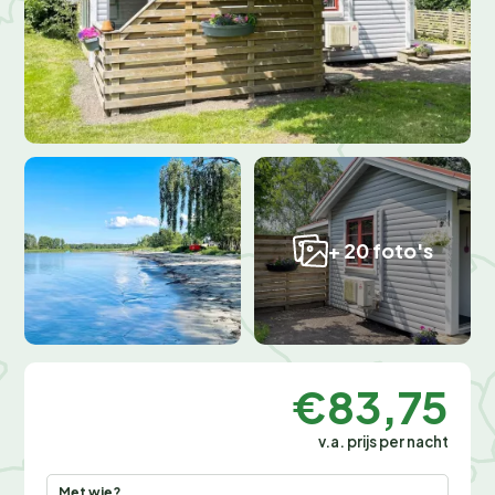
+ 20 foto's
€83,75
v.a. prijs per nacht
Met wie?