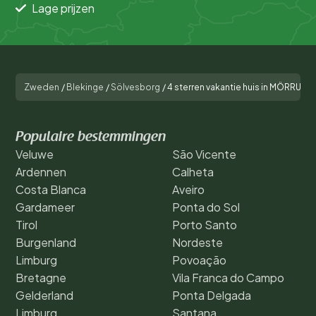
Lage prijzen
Zweden
/
Blekinge
/
Sölvesborg
/
4 sterren vakantie huis in MÖRRUM
Populaire bestemmingen
Veluwe
São Vicente
Ardennen
Calheta
Costa Blanca
Aveiro
Gardameer
Ponta do Sol
Tirol
Porto Santo
Burgenland
Nordeste
Limburg
Povoação
Bretagne
Vila Franca do Campo
Gelderland
Ponta Delgada
Limburg
Santana