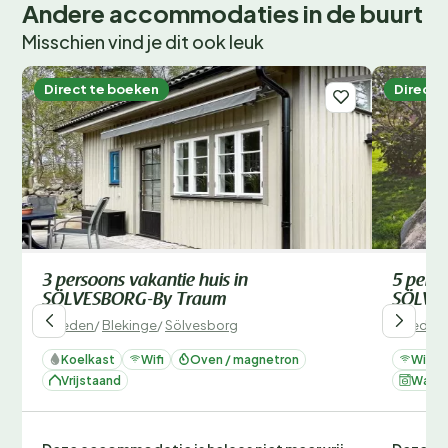
Andere accommodaties in de buurt
Misschien vind je dit ook leuk
Direct te boeken
Direct 
3 persoons vakantie huis in
5 perso
SÖLVESBORG-By Traum
SÖLVE
Zweden
/
Blekinge
/
Sölvesborg
Zweden
Koelkast
Wifi
Oven / magnetron
Wifi
Vrijstaand
Wasm