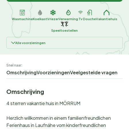
Wasmachine
Koelkast
Vriezer
Verwarming
Tv
Douche
Vakantiehuis
Speeltoestellen
Alle voorzieningen
Snel naar:
Omschrijving
Voorzieningen
Veelgestelde vragen
Omschrijving
4 sterren vakantie huis in MÖRRUM
Herzlich willkommen in einem familienfreundlichen
Ferienhaus in Laufnähe vom kinderfreundlichen