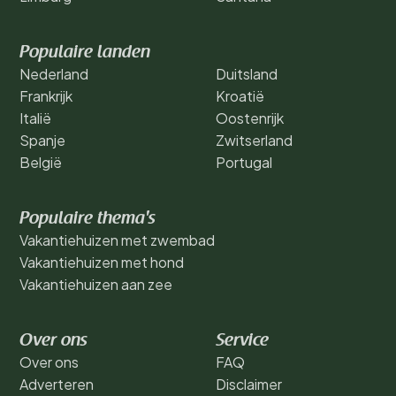
Populaire landen
Nederland
Duitsland
Frankrijk
Kroatië
Italië
Oostenrijk
Spanje
Zwitserland
België
Portugal
Populaire thema's
Vakantiehuizen met zwembad
Vakantiehuizen met hond
Vakantiehuizen aan zee
Over ons
Service
Over ons
FAQ
Adverteren
Disclaimer