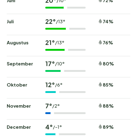
20°
Juni
72%
/10°
22°
Juli
74%
/13°
21°
Augustus
76%
/13°
17°
September
80%
/10°
12°
Oktober
85%
/6°
7°
November
88%
/2°
4°
December
89%
/-1°