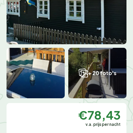
+ 20 foto's
€78,43
v.a. prijs per nacht