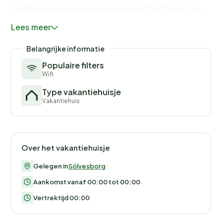
Karlshamn kann man shoppen und mit der Familie das
Kreativum besuchen, wo es zu experimentieren,
Lees meer
konstruieren und entdecken gilt. Nahe Pukavik werden
auch Obstsorten und Beeren angebaut.
Belangrijke informatie
Populaire filters
Wifi
Type vakantiehuisje
Vakantiehuis
Over het vakantiehuisje
Gelegen in
Sölvesborg
Aankomst vanaf 00:00 tot 00:00
Vertrektijd 00:00