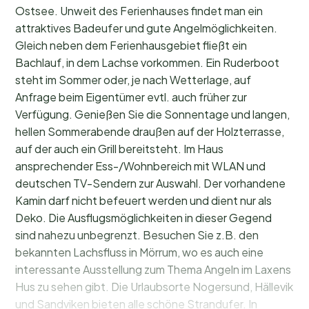
Ostsee. Unweit des Ferienhauses findet man ein
attraktives Badeufer und gute Angelmöglichkeiten.
Gleich neben dem Ferienhausgebiet fließt ein
Bachlauf, in dem Lachse vorkommen. Ein Ruderboot
steht im Sommer oder, je nach Wetterlage, auf
Anfrage beim Eigentümer evtl. auch früher zur
Verfügung. Genießen Sie die Sonnentage und langen,
hellen Sommerabende draußen auf der Holzterrasse,
auf der auch ein Grill bereitsteht. Im Haus
ansprechender Ess-/Wohnbereich mit WLAN und
deutschen TV-Sendern zur Auswahl. Der vorhandene
Kamin darf nicht befeuert werden und dient nur als
Deko. Die Ausflugsmöglichkeiten in dieser Gegend
sind nahezu unbegrenzt. Besuchen Sie z.B. den
bekannten Lachsfluss in Mörrum, wo es auch eine
interessante Ausstellung zum Thema Angeln im Laxens
Hus zu sehen gibt. Die Urlaubsorte Nogersund, Hällevik
und Sandviken bieten alle schöne Strandufer. In