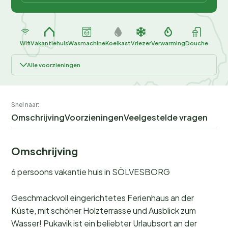
Wifi
Vakantiehuis
Wasmachine
Koelkast
Vriezer
Verwarming
Douche
Alle voorzieningen
Snel naar:
Omschrijving
Voorzieningen
Veelgestelde vragen
Omschrijving
6 persoons vakantie huis in SÖLVESBORG
Geschmackvoll eingerichtetes Ferienhaus an der
Küste, mit schöner Holzterrasse und Ausblick zum
Wasser! Pukavik ist ein beliebter Urlaubsort an der