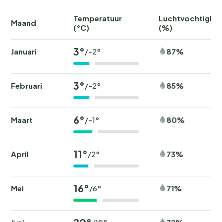
Temperatuur
Luchtvochtighei
Maand
(°C)
(%)
3°
Januari
87%
/-2°
3°
Februari
85%
/-2°
6°
Maart
80%
/-1°
11°
April
73%
/2°
16°
Mei
71%
/6°