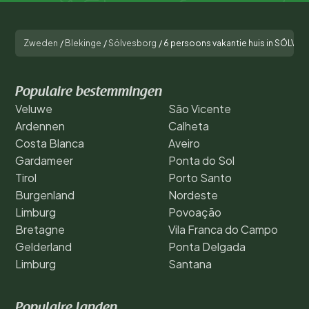
Zweden
/
Blekinge
/
Sölvesborg
/
6 persoons vakantie huis in SÖLV
Populaire bestemmingen
Veluwe
São Vicente
Ardennen
Calheta
Costa Blanca
Aveiro
Gardameer
Ponta do Sol
Tirol
Porto Santo
Burgenland
Nordeste
Limburg
Povoação
Bretagne
Vila Franca do Campo
Gelderland
Ponta Delgada
Limburg
Santana
Populaire landen