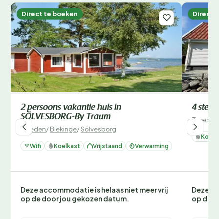
Direct te boeken
Direct 
2 persoons vakantie huis in
4 ster
SÖLVESBORG-By Traum
Zweden
Zweden
/
Blekinge
/
Sölvesborg
Koelk
Wifi
Koelkast
Vrijstaand
Verwarming
Deze accommodatie is helaas niet meer vrij
Deze ac
op de door jou gekozen datum.
op de d