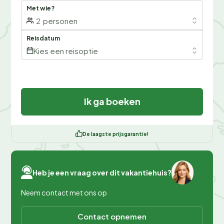
Met wie?
2
personen
Reisdatum
Kies een reisoptie
Ik ga boeken
De laagste prijsgarantie!
Heb je een vraag over dit vakantiehuis?
Neem contact met ons op
Contact opnemen