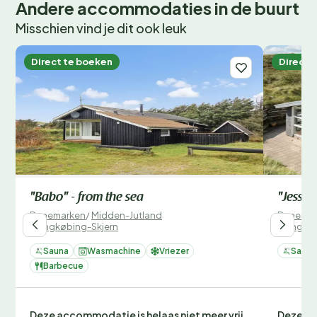
Andere accommodaties in de buurt
Misschien vind je dit ook leuk
Direct te boeken
Direct 
"Babo" - from the sea
"Jess" 
Denemarken
/
Midden-Jutland
Denemar
/
Ringkøbing-Skjern
/
Ringkø
Sauna
Wasmachine
Vriezer
Sauna
Barbecue
Deze accommodatie is helaas niet meer vrij
Deze ac