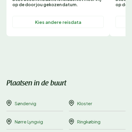
op de door jou gekozen datum.
op de d
Kies andere reisdata
Plaatsen in de buurt
Søndervig
Kloster
Nørre Lyngvig
Ringkøbing