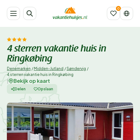
4 sterren vakantie huis in
Ringkøbing
Denemarken
/
Midden-Jutland
/
Søndervig
/
4 sterren vakantie huis in Ringkøbing
Bekijk op kaart
|
Delen
Opslaan