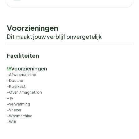
readings, actual usage of extra services, and any remainin
balance will be refunded within 21 days after checkout.Th
you would anyways pay for, ensuring a seamless stay and
check-out experience.
Voorzieningen
Dit maakt jouw verblijf onvergetelijk
Faciliteiten
Voorzieningen
Afwasmachine
Douche
Koelkast
Oven / magnetron
Tv
Verwarming
Vriezer
Wasmachine
Wifi