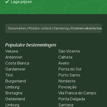
Lage prijzen
Denemarken
/
Midden-Jutland
/
Søndervig
/
4 sterren vakantie huis in
Populaire bestemmingen
Veluwe
São Vicente
Ardennen
Calheta
Costa Blanca
Aveiro
Gardameer
Ponta do Sol
Tirol
Porto Santo
Burgenland
Nordeste
Limburg
Povoação
Bretagne
Vila Franca do Campo
Gelderland
Ponta Delgada
Limburg
Santana