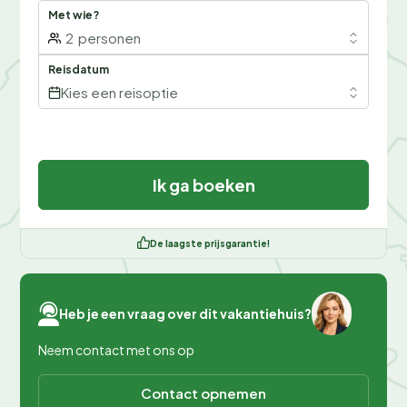
Met wie?
2
personen
Reisdatum
Kies een reisoptie
Ik ga boeken
De laagste prijsgarantie!
Heb je een vraag over dit vakantiehuis?
Neem contact met ons op
Contact opnemen