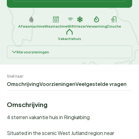
Afwasmachine
Wasmachine
Wifi
Vriezer
Verwarming
Douche
Vakantiehuis
Alle voorzieningen
Snel naar:
Omschrijving
Voorzieningen
Veelgestelde vragen
Omschrijving
4 sterren vakantie huis in Ringkøbing
Situated in the scenic West Jutland region near