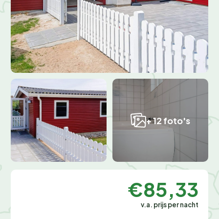
+ 12 foto's
€85,33
v.a. prijs per nacht