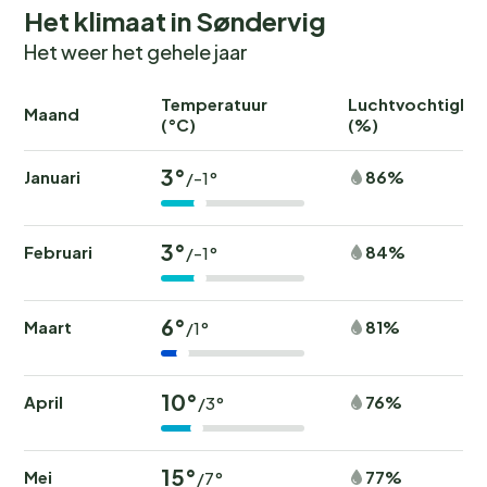
Het klimaat in Søndervig
Het weer het gehele jaar
Temperatuur
Luchtvochtighei
Maand
(°C)
(%)
3°
Januari
86%
/-1°
3°
Februari
84%
/-1°
6°
Maart
81%
/1°
10°
April
76%
/3°
15°
Mei
77%
/7°