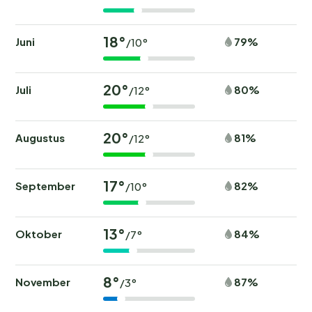
18°
Juni
79%
/10°
20°
Juli
80%
/12°
20°
Augustus
81%
/12°
17°
September
82%
/10°
13°
Oktober
84%
/7°
8°
November
87%
/3°