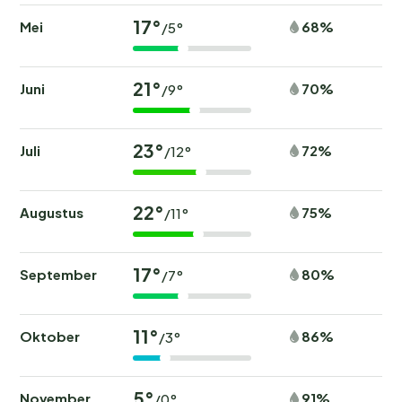
17°
Mei
68%
/5°
21°
Juni
70%
/9°
23°
Juli
72%
/12°
22°
Augustus
75%
/11°
17°
September
80%
/7°
11°
Oktober
86%
/3°
5°
November
91%
/0°