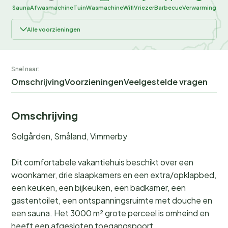
Sauna
Afwasmachine
Tuin
Wasmachine
Wifi
Vriezer
Barbecue
Verwarming
Alle voorzieningen
Snel naar:
Omschrijving
Voorzieningen
Veelgestelde vragen
Omschrijving
Solgården, Småland, Vimmerby
Dit comfortabele vakantiehuis beschikt over een
woonkamer, drie slaapkamers en een extra/opklapbed,
een keuken, een bijkeuken, een badkamer, een
gastentoilet, een ontspanningsruimte met douche en
een sauna. Het 3000 m² grote perceel is omheind en
heeft een afgesloten toegangspoort.