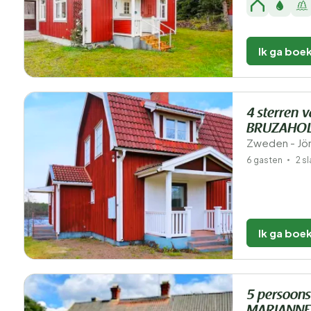
Ik ga boe
4 sterren v
BRUZAHO
Zweden - Jön
6 gasten
2 s
Ik ga boe
5 persoons