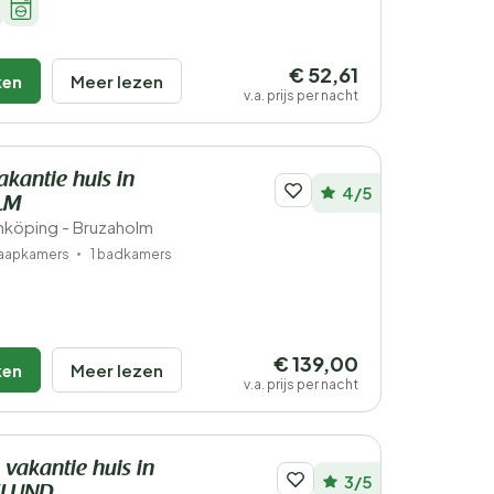
€ 52,61
ken
Meer lezen
v.a. prijs per nacht
akantie huis in
4/5
LM
köping - Bruzaholm
laapkamers
1 badkamers
€ 139,00
ken
Meer lezen
v.a. prijs per nacht
 vakantie huis in
3/5