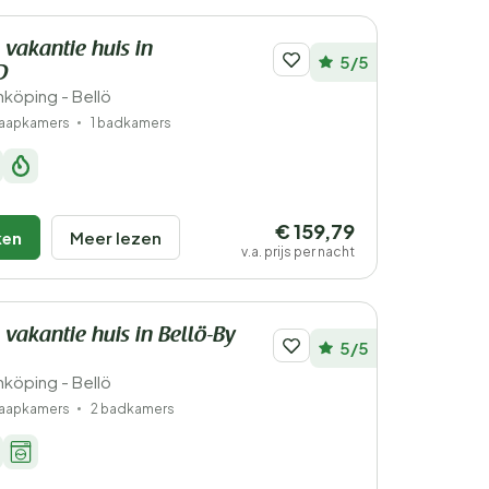
 vakantie huis in
5/5
D
köping - Bellö
laapkamers
1 badkamers
€ 159,79
ken
Meer lezen
v.a. prijs per nacht
 vakantie huis in Bellö-By
5/5
köping - Bellö
laapkamers
2 badkamers