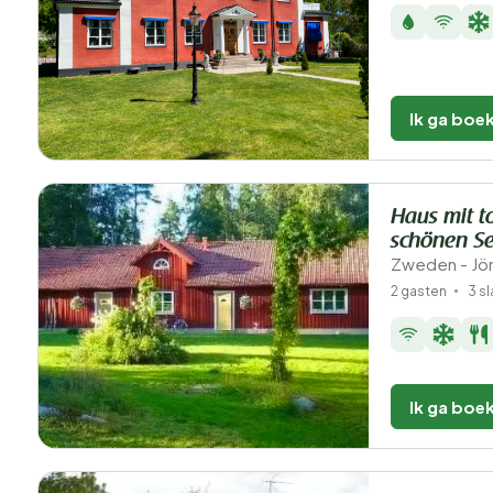
Ik ga boe
Haus mit t
schönen S
Zweden - Jön
2 gasten
3 s
Ik ga boe