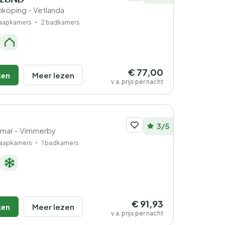
ELUND
köping - Vetlanda
laapkamers
2 badkamers
€ 77,00
ken
Meer lezen
v.a. prijs per nacht
3/5
lmar - Vimmerby
laapkamers
1 badkamers
€ 91,93
ken
Meer lezen
v.a. prijs per nacht