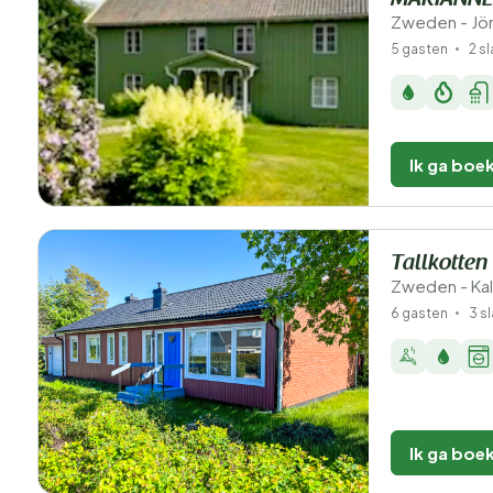
MARIANN
Zweden - Jön
5 gasten
2 s
Ik ga boe
Tallkotten
Zweden - Ka
6 gasten
3 s
Ik ga boe