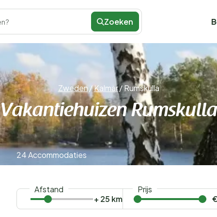
Zoeken
B
en?
Zweden
/
Kalmar
/
Rumskulla
Vakantiehuizen Rumskull
24 Accommodaties
Afstand
Prijs
+ 25 km