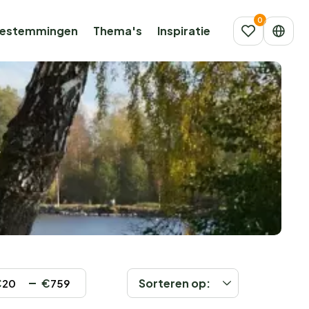
estemmingen
Thema's
Inspiratie
a
€
€
Sorteren op: