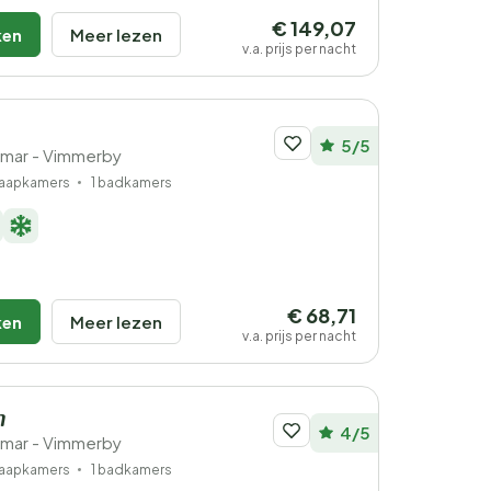
€ 149,07
ken
Meer lezen
v.a. prijs per nacht
5/5
lmar - Vimmerby
laapkamers
1 badkamers
€ 68,71
ken
Meer lezen
v.a. prijs per nacht
n
4/5
lmar - Vimmerby
laapkamers
1 badkamers