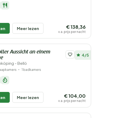
€ 138,36
ken
Meer lezen
v.a. prijs per nacht
oller Aussicht an einem
4/5
ee
köping - Bellö
laapkamers
1 badkamers
€ 104,00
ken
Meer lezen
v.a. prijs per nacht