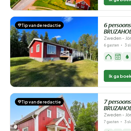
Tip van de redactie
6 persoons
BRUZAHOL
Zweden - Jön
6 gasten
3 s
Ik ga boe
Tip van de redactie
7 persoons
BRUZAHOL
Zweden - Jön
7 gasten
3 s