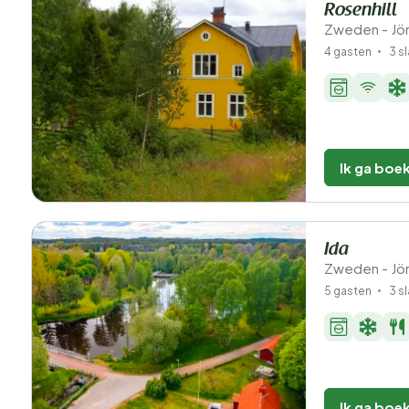
Rosenhill
Zweden - Jön
4 gasten
3 s
Ik ga boe
Ida
Zweden - Jön
5 gasten
3 s
Ik ga boe