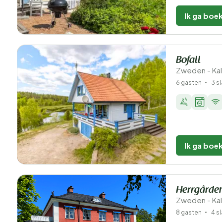
Ik ga boe
Bofall
Zweden - Ka
6 gasten
3 s
Ik ga boe
Herrgårde
Zweden - Ka
8 gasten
4 s