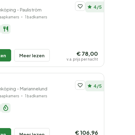
4/5
köping - Pauliström
laapkamers
1 badkamers
€ 78,00
ken
Meer lezen
v.a. prijs per nacht
4/5
köping - Mariannelund
laapkamers
1 badkamers
€ 106,96
ken
Meer lezen