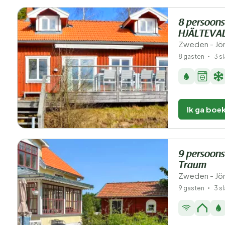
8 persoons
HJÄLTEVA
Zweden - Jön
8 gasten
3 s
Ik ga boe
9 persoons
Traum
Zweden - Jön
9 gasten
3 s