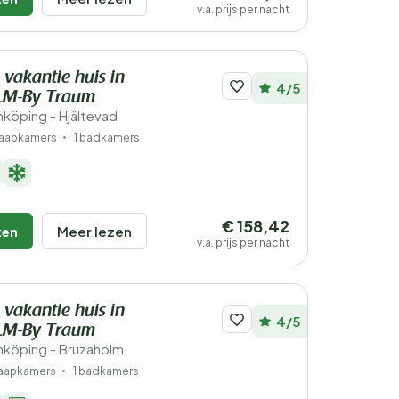
v.a. prijs per nacht
 vakantie huis in
4/5
M-By Traum
köping - Hjältevad
laapkamers
1 badkamers
€ 158,42
ken
Meer lezen
v.a. prijs per nacht
 vakantie huis in
4/5
M-By Traum
köping - Bruzaholm
laapkamers
1 badkamers