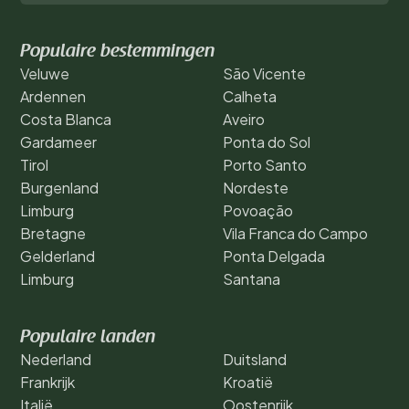
Populaire bestemmingen
Veluwe
São Vicente
Ardennen
Calheta
Costa Blanca
Aveiro
Gardameer
Ponta do Sol
Tirol
Porto Santo
Burgenland
Nordeste
Limburg
Povoação
Bretagne
Vila Franca do Campo
Gelderland
Ponta Delgada
Limburg
Santana
Populaire landen
Nederland
Duitsland
Frankrijk
Kroatië
Italië
Oostenrijk