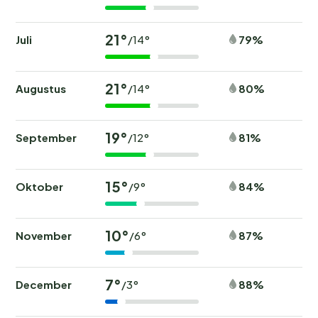
21°
Juli
79%
/14°
21°
Augustus
80%
/14°
19°
September
81%
/12°
15°
Oktober
84%
/9°
10°
November
87%
/6°
7°
December
88%
/3°