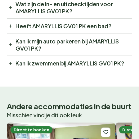
Wat zijn de in- en uitchecktijden voor
AMARYLLIS GV01 PK?
Heeft AMARYLLIS GV01 PK een bad?
Kan ik mijn auto parkeren bij AMARYLLIS
GV01 PK?
Kan ik zwemmen bij AMARYLLIS GV01 PK?
Andere accommodaties in de buurt
Misschien vind je dit ook leuk
Direct te boeken
Direct 