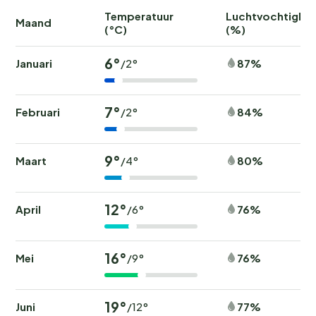
Temperatuur
Luchtvochtighei
Maand
(°C)
(%)
6°
Januari
87%
/2°
7°
Februari
84%
/2°
9°
Maart
80%
/4°
12°
April
76%
/6°
16°
Mei
76%
/9°
19°
Juni
77%
/12°