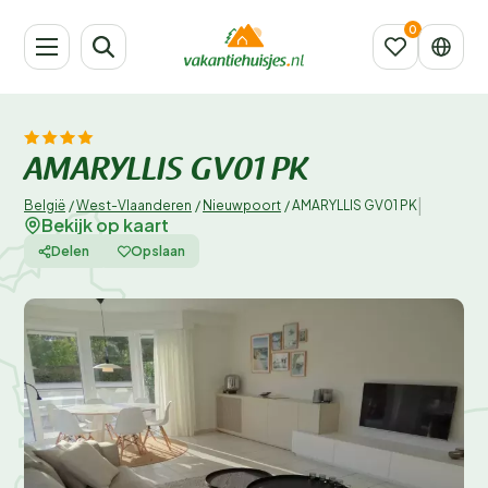
AMARYLLIS GV01 PK
|
België
/
West-Vlaanderen
/
Nieuwpoort
/
AMARYLLIS GV01 PK
Bekijk op kaart
Delen
Opslaan