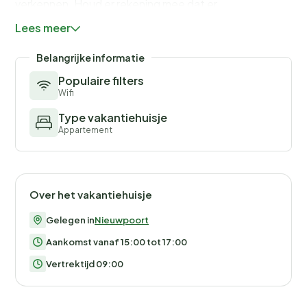
verkennen. Houd er rekening mee dat er
gevelwerkzaamheden gepland staan vanaf 8/1/24,
Lees meer
zodat het gebouw goed onderhouden blijft voor een
nog aangenamere ervaring in de toekomst.
Belangrijke informatie
Populaire filters
Let op: Gasten dienen zelf beddengoed mee te
Wifi
nemen.
Type vakantiehuisje
Appartement
Over het vakantiehuisje
Gelegen in
Nieuwpoort
Aankomst vanaf 15:00 tot 17:00
Vertrektijd 09:00