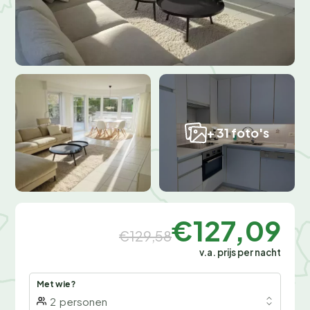
+ 31 foto's
€127,09
€129,58
v.a. prijs per nacht
Met wie?
2
personen