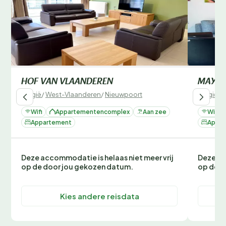
HOF VAN VLAANDEREN
MAYA 
België
/
West-Vlaanderen
/
Nieuwpoort
België
/
W
Wifi
Appartementencomplex
Aan zee
Wifi
Appartement
Appar
Deze accommodatie is helaas niet meer vrij
Deze ac
op de door jou gekozen datum.
op de d
Kies andere reisdata