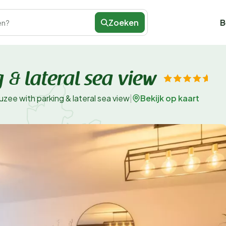
Zoeken
B
en?
 & lateral sea view
Bekijk op kaart
zee with parking & lateral sea view
|