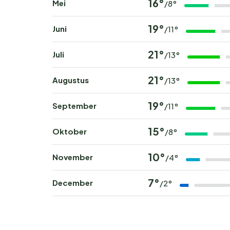
16°
Mei
/8°
19°
Juni
/11°
21°
Juli
/13°
21°
Augustus
/13°
19°
September
/11°
15°
Oktober
/8°
10°
November
/4°
7°
December
/2°