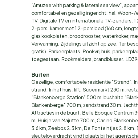
"Amuzee with parking & lateral sea view", appa
comfortabel en gezellig ingericht: hal. Woon-/
TV, Digitale TV en internationale TV-zenders. 1
2-pers. kamer met 1 2-pers bed (160 cm, leng
glas kookplaten, broodrooster, waterkoker, ma
Verwarming. Zijdelings uitzicht op zee. Ter besc
gratis). Parkeerplaats. Rookvrij huis, parkeerpl
toegestaan. Rookmelders, brandblusser. LD3
Buiten
Gezellige, comfortabele residentie "Strand". I
strand. In het huis: lift. Supermarkt 230 m, res
"Blankenberge Station" 500 m, bushalte "Blan
Blankenberge" 700 m, zandstrand 30 m. Jachtha
Attracties in de buurt: Belle Epoque Centrum 
m, Huisje van Majutte 700 m, Casino Blankenb
3.6 km, Zeebos 2.3 km, De Fonteintjes 2.8 km
sleuteloverdracht vindt plaats bij het agentsc