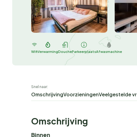
Wifi
Verwarming
Douche
Parkeerplaats
Afwasmachine
Snel naar:
Omschrijving
Voorzieningen
Veelgestelde v
Omschrijving
Binnen