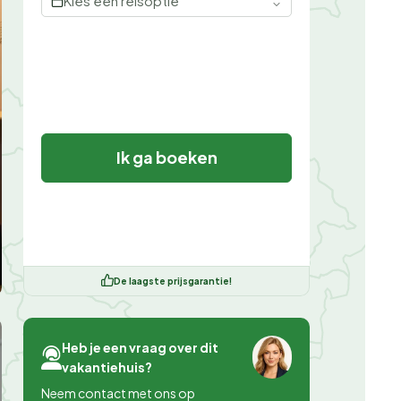
Kies een reisoptie
Ik ga boeken
De laagste prijsgarantie!
Heb je een vraag over dit
vakantiehuis?
Neem contact met ons op