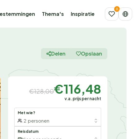
estemmingen
Thema's
Inspiratie
Delen
Opslaan
€116,48
€128,00
v.a. prijs per nacht
Met wie?
2
personen
Reisdatum