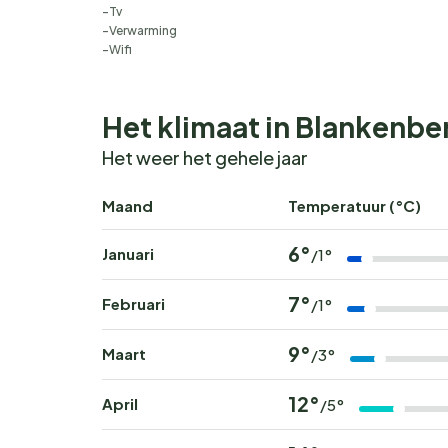
Tv
Verwarming
Wifi
Het klimaat in Blankenbe
Het weer het gehele jaar
Maand
Temperatuur (°C)
6°
Januari
/1°
7°
Februari
/1°
9°
Maart
/3°
12°
April
/5°