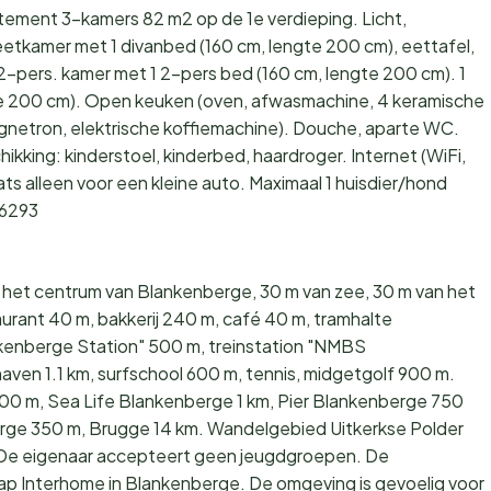
rtement 3-kamers 82 m2 op de 1e verdieping. Licht,
eetkamer met 1 divanbed (160 cm, lengte 200 cm), eettafel,
 2-pers. kamer met 1 2-pers bed (160 cm, lengte 200 cm). 1
te 200 cm). Open keuken (oven, afwasmachine, 4 keramische
gnetron, elektrische koffiemachine). Douche, aparte WC.
hikking: kinderstoel, kinderbed, haardroger. Internet (WiFi,
aats alleen voor een kleine auto. Maximaal 1 huisdier/hond
96293
n het centrum van Blankenberge, 30 m van zee, 30 m van het
taurant 40 m, bakkerij 240 m, café 40 m, tramhalte
kenberge Station" 500 m, treinstation "NMBS
ven 1.1 km, surfschool 600 m, tennis, midgetgolf 900 m.
300 m, Sea Life Blankenberge 1 km, Pier Blankenberge 750
erge 350 m, Brugge 14 km. Wandelgebied Uitkerkse Polder
. De eigenaar accepteert geen jeugdgroepen. De
hap Interhome in Blankenberge. De omgeving is gevoelig voor