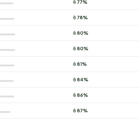
77%
78%
80%
80%
81%
84%
86%
87%