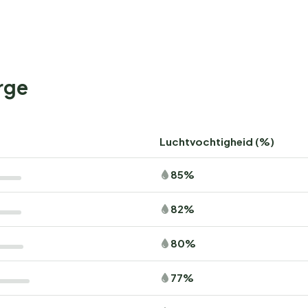
rge
Luchtvochtigheid (%)
85%
82%
80%
77%