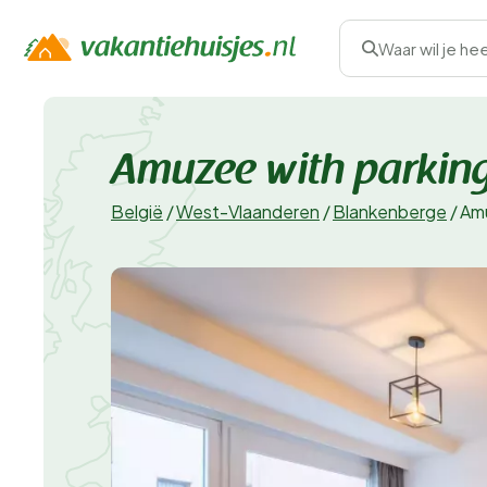
Waar wil je he
Amuzee with parking
België
/
West-Vlaanderen
/
Blankenberge
/
Amu